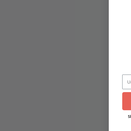
Toorx Tower PTX 5000 |
Toorx
Ekstenzijski Tower modul s
jedin
podlogom za drveni reformer
839,00
€
S