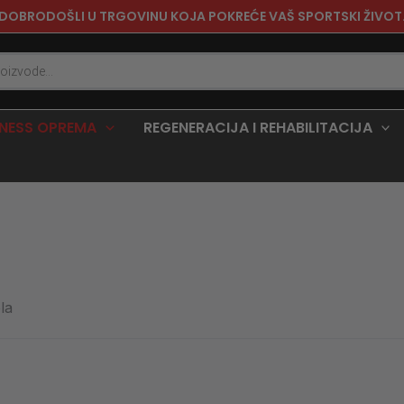
DOBRODOŠLI U TRGOVINU KOJA POKREĆE VAŠ SPORTSKI ŽIVOT
TNESS OPREMA
REGENERACIJA I REHABILITACIJA
la