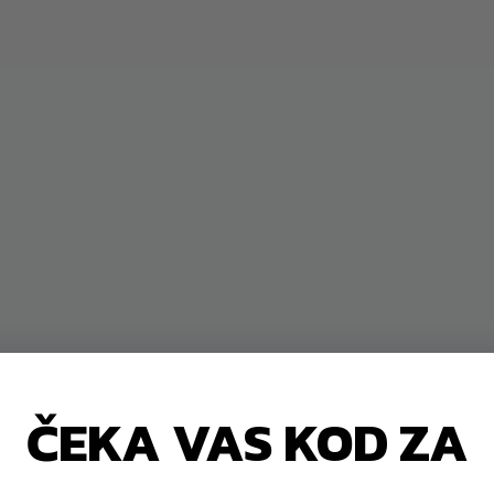
 PTX 1800 | Wunda Chair
Toorx PTX 1900 | Drv
mpaktna pilates stolica
Ladder Barrel za stabi
a snagu i ravnotežu
snagu i fleksibilno
ČEKA VAS KOD ZA
789,00
€
839,00
€