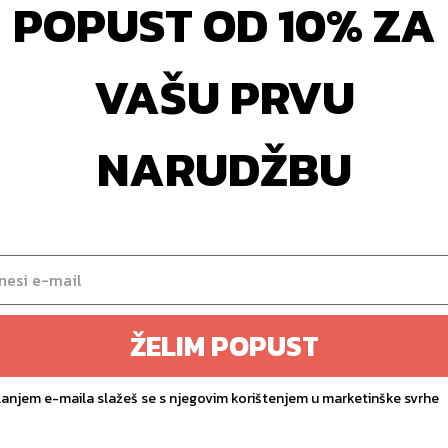
POPUST OD 10% ZA
VAŠU PRVU
NARUDŽBU
 PTX 2000 Pilates zidna
Toorx PTX 3000 Sklo
ica | Intenzivni trening,
Drveni Pilates Reform
minimalni prostor
Sklopivi drveni reform
dom i studio
899,00
€
ŽELIM POPUST
1.799,90
€
lanjem e-maila slažeš se s njegovim korištenjem u marketinške svrhe