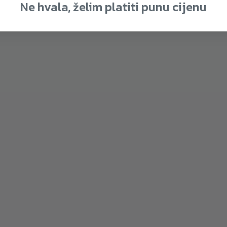
Ne hvala, želim platiti punu cijenu
rx PTX 7000 Sklopivi
Toorx PTX 7500 Pila
tes Reformer | Sklopiv,
Reformer | Najbolja p
ktan i snažan za svaki
za pokretljivost i jač
prostor
corea
2.399,00
€
2.399,00
€