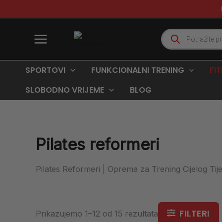
Poredano
Skip
po
to
najnovijem
content
Products
search
SPORTOVI
FUNKCIONALNI TRENING
FI
SLOBODNO VRIJEME
BLOG
Pilates reformeri
Pilates Reformeri | Oprema za Trening Cijelog Tije
FILTERI
Prikazujemo 1–12 od 15 rezultata