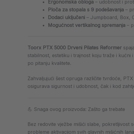
Ergonomska obloga
– udobnost i prot
Ploča za stopala s 9 podešavanja
– pr
Dodaci uključeni
– Jumpboard, Box, 
Mogućnost vertikalnog spremanja
– p
Toorx PTX 5000 Drveni Pilates Reformer
spaja
stabilnost, estetiku i trajnost koju traže i kućni
po pitanju kvalitete.
Zahvaljujući šest opruga različite tvrdoće, 
osigurava sigurnost i udobnost, čak i kod zahtje
💪 Snaga ovog proizvoda: Zašto ga trebate
Bez redovite vježbe mišići slabe, pokretljivost
probleme aktivacijom svih glavnih mišićnih lanac