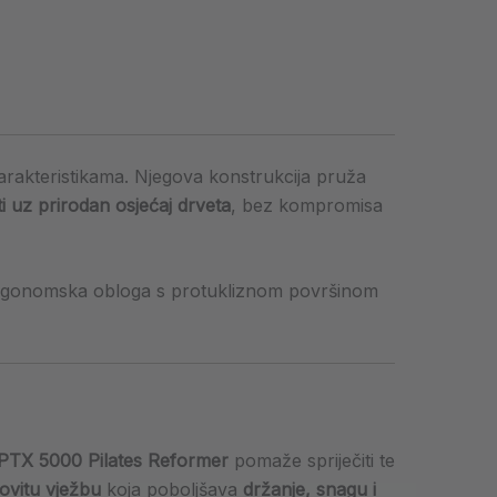
arakteristikama. Njegova konstrukcija pruža
i uz prirodan osjećaj drveta
, bez kompromisa
 Ergonomska obloga s protukliznom površinom
PTX 5000 Pilates Reformer
pomaže spriječiti te
lovitu vježbu
koja poboljšava
držanje, snagu i