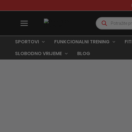
Skip
to
content
Products
search
SPORTOVI
FUNKCIONALNI TRENING
FI
SLOBODNO VRIJEME
BLOG