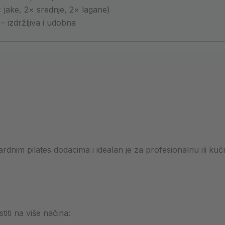
 jake, 2× srednje, 2× lagane)
– izdržljiva i udobna
rdnim pilates dodacima i idealan je za profesionalnu ili ku
iti na više načina: