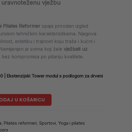
a uravnoteženu vježbu
 Pilates Reformer
spaja prirodan izgled
unskim tehničkim karakteristikama. Njegova
nost, estetiku i trajnost koju traže i kućni i
 Namijenjen je svima koji žele
vježbati uz
, bez kompromisa po pitanju kvalitete.
 | Ekstenzijski Tower modul s podlogom za drveni
ODAJ U KOŠARICU
a
,
Pilates reformeri
,
Sportovi
,
Yoga i pilates
oorx