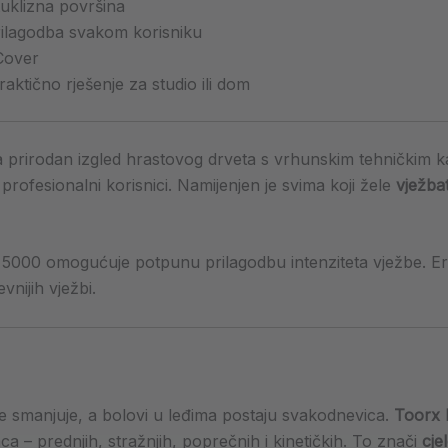
uklizna površina
ilagodba svakom korisniku
Cover
raktično rješenje za studio ili dom
 prirodan izgled hrastovog drveta s vrhunskim tehničkim k
 i profesionalni korisnici. Namijenjen je svima koji žele
vježbat
PTX 5000 omogućuje potpunu prilagodbu intenziteta vježbe.
vnijih vježbi.
 se smanjuje, a bolovi u leđima postaju svakodnevica.
Toorx 
a – prednjih, stražnjih, poprečnih i kinetičkih. To znači
cje