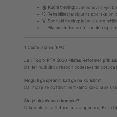
🏠
Kućni trening:
svakodnevna vježba 
💆
Rehabilitacija:
sigurna podrška pri 
🏋️
Sportski trening:
jačanje core mišića
🧘
Pilates studio:
profesionalna oprema
❓ Česta pitanja (FAQ)
Je li Toorx PTX 5000 Pilates Reformer priklad
Da, jer nudi širok raspon podešavanja opruga i
Mogu li ga spremiti kad ga ne koristim?
Da, može se postaviti vertikalno kako bi se ušt
Što je uključeno u komplet?
U kompletu su Reformer, Jumpboard, Box i C