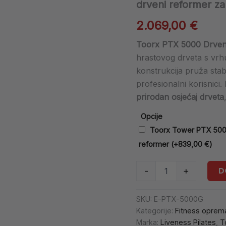
drveni reformer z
|
Elegantni
2.069,00
€
drveni
reformer
Toorx PTX 5000 Drveni
za
uravnoteženu
hrastovog drveta s vrh
vježbu
konstrukcija pruža stabil
količina
profesionalni korisnici.
prirodan osjećaj drveta
Opcije
Toorx Tower PTX 5000
reformer
(+
839,00
€
)
D
-
+
SKU:
E-PTX-5000G
Kategorije:
Fitness oprem
Marka:
Liveness Pilates
,
T