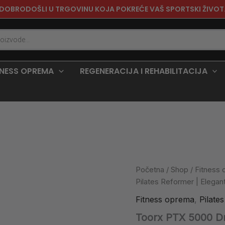
DOBRODOŠLI U TRGOVINU KOJA POKREĆE VAŠ SPORTSKI ŽIVOT
TNESS OPREMA
REGENERACIJA I REHABILITACIJA
Toorx
Početna
/
Shop
/
Fitness
PTX
Pilates Reformer | Elegan
5000
Drveni
Fitness oprema
,
Pilate
Pilates
Toorx PTX 5000 Drv
Reformer