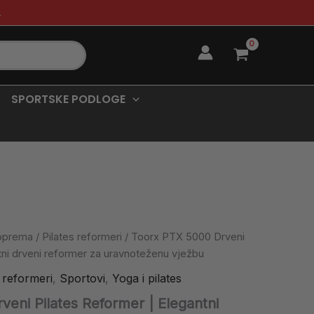
.
SPORTSKE PODLOGE
 oprema
/
Pilates reformeri
/ Toorx PTX 5000 Drveni
tni drveni reformer za uravnoteženu vježbu
s reformeri
,
Sportovi
,
Yoga i pilates
eni Pilates Reformer | Elegantni