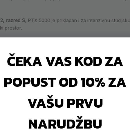
2, razred S
, PTX 5000 je prikladan i za intenzivnu studijs
ki prostor.
ČEKA VAS KOD ZA
ije,
Toorx PTX 5000
se ističe sa:
POPUST OD 10% ZA
n izgled, iznimna stabilnost i trajnost
a kontrola otpora nego kod standardnih modela
ješenje za manje prostore
VAŠU PRVU
 i Cover, koji kod konkurencije često nisu uključeni
NARUDŽBU