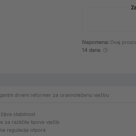
Za
Napomena:
Ovaj proiz
14 dana
. 🕒
gantni drveni reformer za uravnoteženu vježbu
žljiva stabilnost
e za različite tipove vježbi
na regulacija otpora