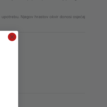
ku upotrebu. Njegov hrastov okvir donosi osjećaj