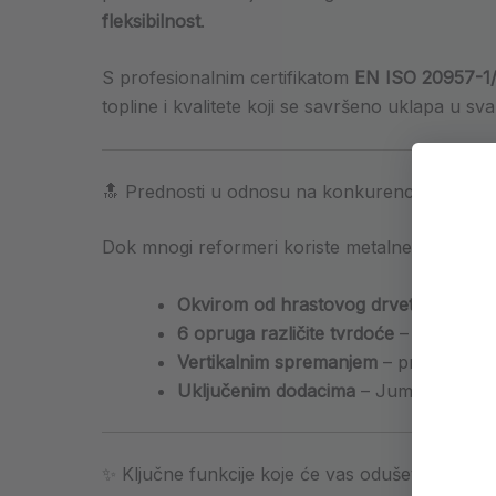
fleksibilnost
.
S profesionalnim certifikatom
EN ISO 20957-1/
topline i kvalitete koji se savršeno uklapa u sva
🔝 Prednosti u odnosu na konkurenciju
Dok mnogi reformeri koriste metalne konstrukc
Okvirom od hrastovog drveta
– priroda
6 opruga različite tvrdoće
– preciznij
Vertikalnim spremanjem
– praktično r
Uključenim dodacima
– Jumpboard, Box
✨ Ključne funkcije koje će vas oduševiti