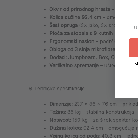
Okvir od prirodnog hrasta
– estetska v
Kolica dužine 92,4 cm
– omogućuju ši
Šest opruga
(2× jake, 2× srednje, 2× l
Ploča za stopala s 9 kutnih podešava
Ergonomski naslon
– podrška kralježn
Obloga od 3 sloja mikrofibre
– udobna,
Dodaci: Jumpboard, Box, Cover
– pro
S
Vertikalno spremanje
– ušteda prosto
⚙️ Tehničke specifikacije
Dimenzije:
237 × 86 × 76 cm – priklad
Težina:
86 kg – stabilna konstrukcija
Nosivost:
150 kg – za širok spektar ko
Dužina kolica:
92,4 cm – omogućuje r
Visina kolica od poda:
40,8 cm – jedno