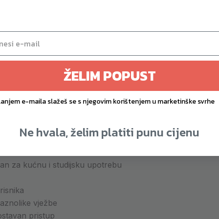
rijednost i dugotrajna stabilnost
rok raspon pokreta
agane) – potpuna regulacija intenziteta
nja
– prilagodljivost svim tipovima vježbi
ici i pravilnom držanju
ŽELIM POPUST
 izdržljiva i jednostavna za čišćenje
širene mogućnosti vježbanja
lanjem e-maila slažeš se s njegovim korištenjem u marketinške svrhe
ra
Ne hvala, želim platiti punu cijenu
an za kućnu i studijsku upotrebu
risnika
aznolike vježbe
stavan pristup