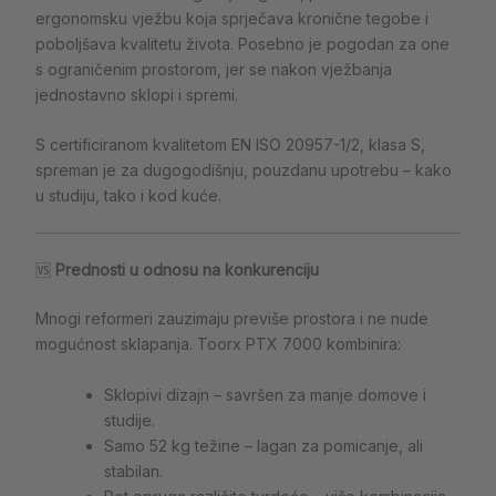
ergonomsku vježbu koja sprječava kronične tegobe i
poboljšava kvalitetu života. Posebno je pogodan za one
s ograničenim prostorom, jer se nakon vježbanja
jednostavno sklopi i spremi.
S certificiranom kvalitetom EN ISO 20957-1/2, klasa S,
spreman je za dugogodišnju, pouzdanu upotrebu – kako
u studiju, tako i kod kuće.
🆚
Prednosti u odnosu na konkurenciju
Mnogi reformeri zauzimaju previše prostora i ne nude
mogućnost sklapanja. Toorx PTX 7000 kombinira:
Sklopivi dizajn – savršen za manje domove i
studije.
Samo 52 kg težine – lagan za pomicanje, ali
stabilan.