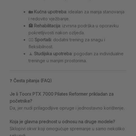
🏡 Kućna upotreba
: idealan za manja stanovanja
i redovito vježbanje.
🏥 Rehabilitacija
: izvrsna podrška u oporavku
pokretljivosti nakon ozljeda.
🏋️‍♀️ Sportaši
: dodatni trening za snagu i
fleksibilnost.
🧘
Studijska
upotreba
: pogodan za individualne
treninge u manjim prostorima.
❓
Česta pitanja (FAQ)
Je li Toorx PTX 7000 Pilates Reformer prikladan za
početnike?
Da, jer nudi prilagodljive opruge i jednostavno korištenje.
Koja je glavna prednost u odnosu na druge modele?
Sklopivi okvir koji omogućuje spremanje u samo nekoliko
sekundi.