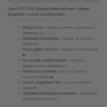
Toorx PTX 7000 Sklopivi Pilates Reformer | Sklopiv,
kompaktan i snažan za svaki prostor
Sklopivi okvir
– ušteda prostora i jednostavno
spremanje 📐
Aluminijska konstrukcija
– lagana, ali izuzetno
stabilna ⚙️
Klizač duljine 79,8 cm
– idealan za kućni trening
🏡
Pet opruga različite tvrdoće
– savršeno
prilagođavanje intenziteta 💪
Protuklizna presvlaka
– sigurno i udobno
izvođenje vježbi 🛋️
Dodaci Jumpboard i Box
– veća raznolikost
vježbi 🎁
Vertikalno ili sklopljeno spremanje
– maksimalna
fleksibilnost prostora 🚪