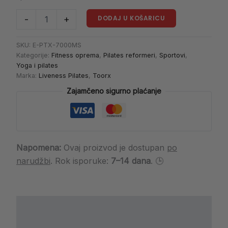
DODAJ U KOŠARICU
-
+
SKU:
E-PTX-7000MS
Kategorije:
Fitness oprema
,
Pilates reformeri
,
Sportovi
,
Yoga i pilates
Marka:
Liveness Pilates
,
Toorx
Zajamčeno sigurno plaćanje
Napomena:
Ovaj proizvod je dostupan
po
narudžbi
. Rok isporuke:
7–14 dana
. 🕒
Opis
Dodatne informacije