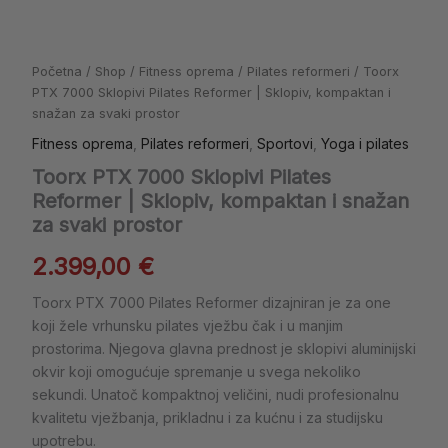
za
svaki
prostor
količina
Početna
/
Shop
/
Fitness oprema
/
Pilates reformeri
/ Toorx
PTX 7000 Sklopivi Pilates Reformer | Sklopiv, kompaktan i
snažan za svaki prostor
Fitness oprema
,
Pilates reformeri
,
Sportovi
,
Yoga i pilates
Toorx PTX 7000 Sklopivi Pilates
Reformer | Sklopiv, kompaktan i snažan
za svaki prostor
2.399,00
€
Toorx PTX 7000 Pilates Reformer dizajniran je za one
koji žele vrhunsku pilates vježbu čak i u manjim
prostorima. Njegova glavna prednost je sklopivi aluminijski
okvir koji omogućuje spremanje u svega nekoliko
sekundi. Unatoč kompaktnoj veličini, nudi profesionalnu
kvalitetu vježbanja, prikladnu i za kućnu i za studijsku
upotrebu.