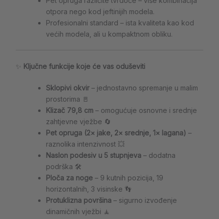
Pet opruga različite tvrdoće – više kombinacija
otpora nego kod jeftinijih modela.
Profesionalni standard – ista kvaliteta kao kod
većih modela, ali u kompaktnom obliku.
✨
Ključne funkcije koje će vas oduševiti
Sklopivi okvir
– jednostavno spremanje u malim
prostorima 🚪
Klizač 79,8 cm
– omogućuje osnovne i srednje
zahtjevne vježbe 🔄
Pet opruga (2× jake, 2× srednje, 1× lagana)
–
raznolika intenzivnost 💥
Naslon podesiv u 5 stupnjeva
– dodatna
podrška 🛠️
Ploča za noge
– 9 kutnih pozicija, 19
horizontalnih, 3 visinske 👣
Protuklizna površina
– sigurno izvođenje
dinamičnih vježbi 🧘