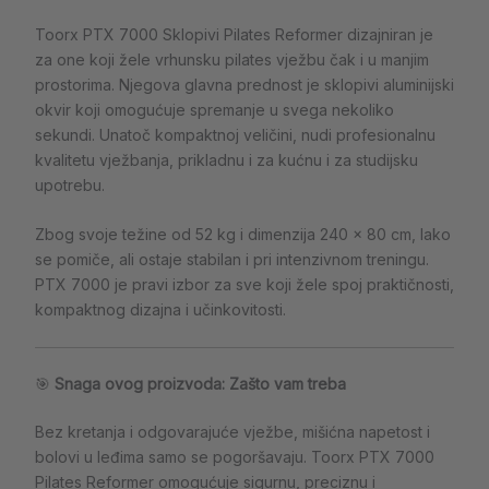
Toorx PTX 7000 Sklopivi Pilates Reformer dizajniran je
za one koji žele vrhunsku pilates vježbu čak i u manjim
prostorima. Njegova glavna prednost je sklopivi aluminijski
okvir koji omogućuje spremanje u svega nekoliko
sekundi. Unatoč kompaktnoj veličini, nudi profesionalnu
kvalitetu vježbanja, prikladnu i za kućnu i za studijsku
upotrebu.
Zbog svoje težine od 52 kg i dimenzija 240 × 80 cm, lako
se pomiče, ali ostaje stabilan i pri intenzivnom treningu.
PTX 7000 je pravi izbor za sve koji žele spoj praktičnosti,
kompaktnog dizajna i učinkovitosti.
🎯
Snaga ovog proizvoda: Zašto vam treba
Bez kretanja i odgovarajuće vježbe, mišićna napetost i
bolovi u leđima samo se pogoršavaju. Toorx PTX 7000
Pilates Reformer omogućuje sigurnu, preciznu i