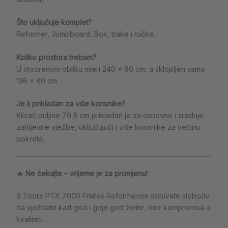
Što uključuje komplet?
Reformer, Jumpboard, Box, trake i ručke.
Koliko prostora trebam?
U otvorenom obliku mjeri 240 × 80 cm, a sklopljen samo
136 × 80 cm.
Je li prikladan za više korisnike?
Klizač duljine 79,8 cm prikladan je za osnovne i srednje
zahtjevne vježbe, uključujući i više korisnike za većinu
pokreta.
🔥
Ne čekajte – vrijeme je za promjenu!
S Toorx PTX 7000 Pilates Reformerom dobivate slobodu
da vježbate kad god i gdje god želite, bez kompromisa u
kvaliteti.