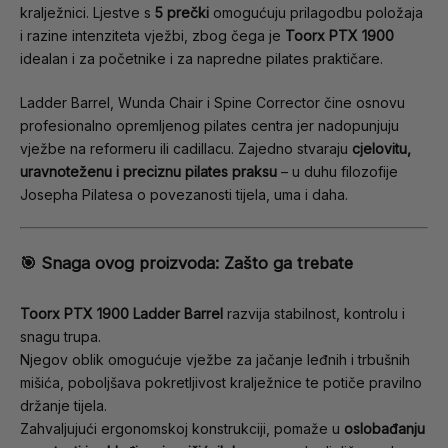
kralježnici. Ljestve s
5 prečki
omogućuju prilagodbu položaja
i razine intenziteta vježbi, zbog čega je
Toorx PTX 1900
idealan i za početnike i za napredne pilates praktičare.
Ladder Barrel, Wunda Chair i Spine Corrector čine osnovu
profesionalno opremljenog pilates centra jer nadopunjuju
vježbe na reformeru ili cadillacu. Zajedno stvaraju
cjelovitu,
uravnoteženu i preciznu pilates praksu
– u duhu filozofije
Josepha Pilatesa o povezanosti tijela, uma i daha.
🎯
Snaga ovog proizvoda: Zašto ga trebate
Toorx PTX 1900 Ladder Barrel
razvija stabilnost, kontrolu i
snagu trupa.
Njegov oblik omogućuje vježbe za jačanje leđnih i trbušnih
mišića, poboljšava pokretljivost kralježnice te potiče pravilno
držanje tijela.
Zahvaljujući ergonomskoj konstrukciji, pomaže u
oslobađanju