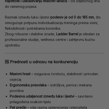
napetosti i usklađivanju mišićnih lanaca
– od zdjeličnog dna
do ramenog pojasa.
Razmak između luka i ljestvi
podesiv je od 0 do 185 mm
, što
omogućuje potpunu individualizaciju treninga prema visini,
fleksibilnosti i potrebama korisnika.
Zbog robusne i stabilne izrade,
Ladder Barrel
je idealan za
profesionalne studije, wellness centre i zahtjevnu kućnu
upotrebu.
🆚
Prednosti u odnosu na konkurenciju
Masivni hrast
– osigurava čvrstoću, stabilnost i prirodan
osjećaj
Ergonomska presvlaka
– izdržljiva, periva i mekana
površina
Podesiva udaljenost između luka i ljestvi
– savršeno
prilagođena svakom tijelu
Pet prečki
– više razina opterećenja i intenziteta