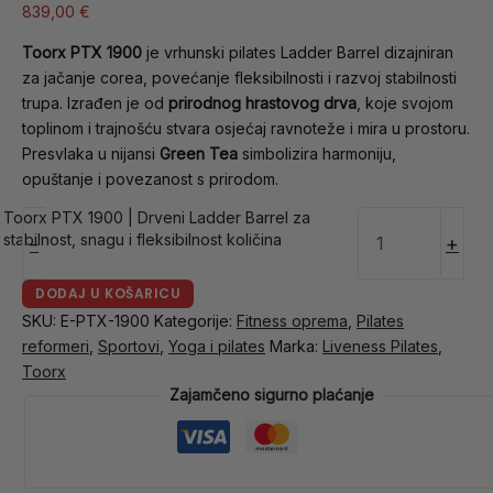
839,00
€
Toorx PTX 1900
je vrhunski pilates Ladder Barrel dizajniran
za jačanje corea, povećanje fleksibilnosti i razvoj stabilnosti
trupa. Izrađen je od
prirodnog hrastovog drva
, koje svojom
toplinom i trajnošću stvara osjećaj ravnoteže i mira u prostoru.
Presvlaka u nijansi
Green Tea
simbolizira harmoniju,
opuštanje i povezanost s prirodom.
Toorx PTX 1900 | Drveni Ladder Barrel za
stabilnost, snagu i fleksibilnost količina
-
+
DODAJ U KOŠARICU
SKU:
E-PTX-1900
Kategorije:
Fitness oprema
,
Pilates
reformeri
,
Sportovi
,
Yoga i pilates
Marka:
Liveness Pilates
,
Toorx
Zajamčeno sigurno plaćanje