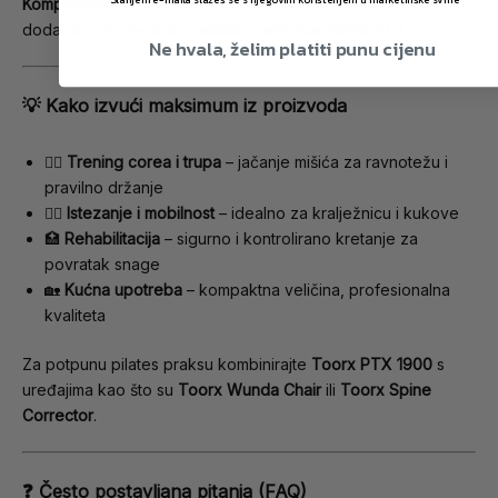
Slanjem e-maila slažeš se s njegovim korištenjem u marketinške svrhe
Kompatibilnost:
pogodan za samostalnu upotrebu ili kao
dodatak reformerima i cadillac sustavima
Toorx PTX
.
Ne hvala, želim platiti punu cijenu
💡
Kako izvući maksimum iz proizvoda
🏋️‍♀️
Trening corea i trupa
– jačanje mišića za ravnotežu i
pravilno držanje
🧘‍♀️
Istezanje i mobilnost
– idealno za kralježnicu i kukove
🏥
Rehabilitacija
– sigurno i kontrolirano kretanje za
povratak snage
🏡
Kućna upotreba
– kompaktna veličina, profesionalna
kvaliteta
Za potpunu pilates praksu kombinirajte
Toorx PTX 1900
s
uređajima kao što su
Toorx Wunda Chair
ili
Toorx Spine
Corrector
.
❓
Često postavljana pitanja (FAQ)