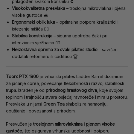
prilagođen svakom korisniku ⚙️
Visokokvalitetna presvlaka
– troslojna mikrovlakna i pjena
visoke gustoće 🛋️
Ergonomski oblik luka
– optimalna potpora kralježnici i
istezanje mišića 🧘‍♀️
Stabilna konstrukcija
– sigurna upotreba čak i pri
intenzivnim vježbama 🏋️‍♀️
Neizostavna oprema za svaki pilates studio
– savršen
dodatak reformeru ili cadillacu 🏆
Toorx PTX 1900
je vrhunski pilates Ladder Barrel dizajniran
za jačanje corea, povećanje fleksibilnosti i razvoj stabilnosti
trupa. Izrađen je od
prirodnog hrastovog drva
, koje svojom
toplinom i trajnošću stvara osjećaj ravnoteže i mira u prostoru.
Presvlaka u nijansi
Green Tea
simbolizira harmoniju,
opuštanje i povezanost s prirodom.
Presvučen je
troslojnom mikrovlaknima i pjenom visoke
gustoće
, što osigurava vrhunsku udobnost i potporu