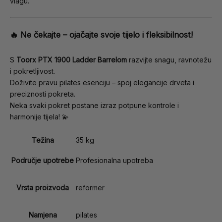
vlagu.
🔥
Ne čekajte – ojačajte svoje tijelo i fleksibilnost!
S
Toorx PTX 1900 Ladder Barrelom
razvijte snagu, ravnotežu
i pokretljivost.
Doživite pravu pilates esenciju – spoj elegancije drveta i
preciznosti pokreta.
Neka svaki pokret postane izraz potpune kontrole i
harmonije tijela! 💫
Težina
35 kg
Područje upotrebe
Profesionalna upotreba
Vrsta proizvoda
reformer
Namjena
pilates