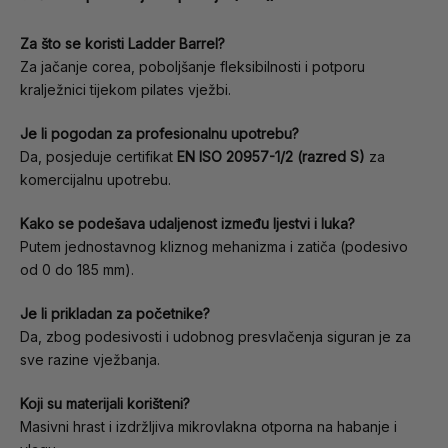
Za što se koristi Ladder Barrel?
Za jačanje corea, poboljšanje fleksibilnosti i potporu
kralježnici tijekom pilates vježbi.
Je li pogodan za profesionalnu upotrebu?
Da, posjeduje certifikat
EN ISO 20957-1/2 (razred S)
za
komercijalnu upotrebu.
Kako se podešava udaljenost između ljestvi i luka?
Putem jednostavnog kliznog mehanizma i zatiča (podesivo
od 0 do 185 mm).
Je li prikladan za početnike?
Da, zbog podesivosti i udobnog presvlačenja siguran je za
sve razine vježbanja.
Koji su materijali korišteni?
Masivni hrast i izdržljiva mikrovlakna otporna na habanje i