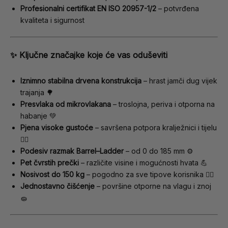
Profesionalni certifikat EN ISO 20957-1/2
– potvrđena
kvaliteta i sigurnost
✨
Ključne značajke koje će vas oduševiti
Iznimno stabilna drvena konstrukcija
– hrast jamči dug vijek
trajanja 🌳
Presvlaka od mikrovlakana
– troslojna, periva i otporna na
habanje 💚
Pjena visoke gustoće
– savršena potpora kralježnici i tijelu
🧘‍♀️
Podesiv razmak Barrel–Ladder
– od 0 do 185 mm ⚙️
Pet čvrstih prečki
– različite visine i mogućnosti hvata 💪
Nosivost do 150 kg
– pogodno za sve tipove korisnika 🏋️‍♀️
Jednostavno čišćenje
– površine otporne na vlagu i znoj
🧽