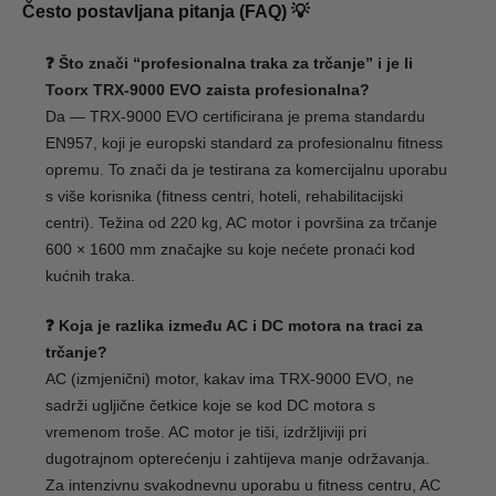
Često postavljana pitanja (FAQ) 💡
❓ Što znači “profesionalna traka za trčanje” i je li
Toorx TRX-9000 EVO zaista profesionalna?
Da — TRX-9000 EVO certificirana je prema standardu
EN957, koji je europski standard za profesionalnu fitness
opremu. To znači da je testirana za komercijalnu uporabu
s više korisnika (fitness centri, hoteli, rehabilitacijski
centri). Težina od 220 kg, AC motor i površina za trčanje
600 × 1600 mm značajke su koje nećete pronaći kod
kućnih traka.
❓ Koja je razlika između AC i DC motora na traci za
trčanje?
AC (izmjenični) motor, kakav ima TRX-9000 EVO, ne
sadrži ugljične četkice koje se kod DC motora s
vremenom troše. AC motor je tiši, izdržljiviji pri
dugotrajnom opterećenju i zahtijeva manje održavanja.
Za intenzivnu svakodnevnu uporabu u fitness centru, AC