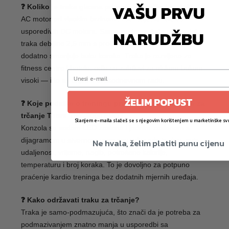
VAŠU PRVU
❓ Koliko je traka glasna pri radu na velikoj brzini?
AC motor pri visokim brzinama radi osjetno tiše od
NARUDŽBU
usporedivih DC motora. Samo-podmazujuća ortopedska
traka debljine 2,5 mm s protivibracijskim sustavom
dodatno smanjuje buku koraka. Traka je razvijena za
fitness centre i hotele, gdje su zahtjevi za niskom bukom
visoki — i to se osjeti u svakodnevnom radu.
ŽELIM POPUST
❓ Koje podatke o treningu prikazuje konzola trake za
trčanje Toorx TRX-9000 EVO?
Slanjem e-maila slažeš se s njegovim korištenjem u marketinške sv
Konzola sa sedam LED zaslona i jednim zaslonom s
dijagramom u stvarnom vremenu prikazuje brzinu, puls,
Ne hvala, želim platiti punu cijenu
udaljenost, vrijeme, nagib, potrošene kalorije,
temperaturu i broj koraka. To je dovoljno za potpuno
praćenje kardio treninga bez dodatnih mjernih uređaja.
❓ Kako održavati traku za trčanje?
Traka je samo-podmazujuća, što znači da je potreba za
podmazivanjem znatno manja u usporedbi sa