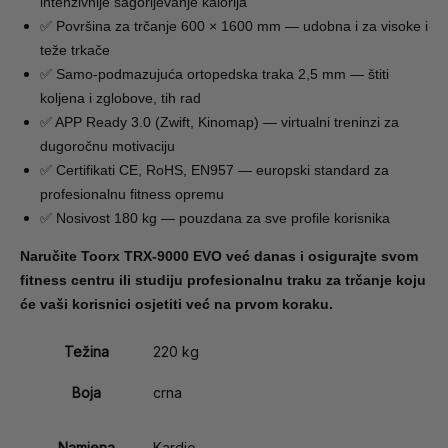
intenzivnije sagorijevanje kalorija
✅ Površina za trčanje 600 × 1600 mm — udobna i za visoke i
teže trkače
✅ Samo-podmazujuća ortopedska traka 2,5 mm — štiti
koljena i zglobove, tih rad
✅ APP Ready 3.0 (Zwift, Kinomap) — virtualni treninzi za
dugoročnu motivaciju
✅ Certifikati CE, RoHS, EN957 — europski standard za
profesionalnu fitness opremu
✅ Nosivost 180 kg — pouzdana za sve profile korisnika
Naručite Toorx TRX-9000 EVO već danas i osigurajte svom
fitness centru ili studiju profesionalnu traku za trčanje koju
će vaši korisnici osjetiti već na prvom koraku.
Težina
220 kg
Boja
crna
Namjena
Kardio