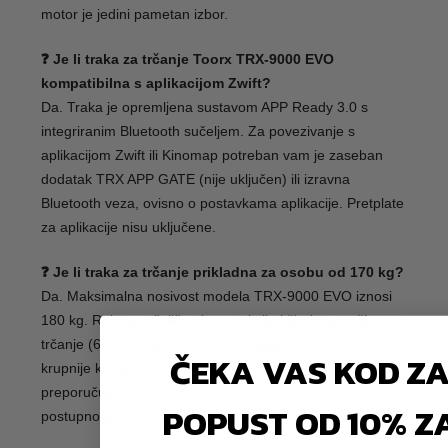
motor je jedini pametan izbor.
❓ Je li traka za trčanje Toorx TRX-9000 EVO
kompatibilna s aplikacijom Zwift?
Da. Traka je opremljena sustavom APP Ready 3.0 s
integriranim Bluetooth sučeljem. Za povezivanje s
aplikacijom Zwift ili Kinomap potreban vam je zaseban
dodatak TRX APP GATE (nije uključen) ili izravna
Bluetooth veza, ovisno o postavkama aplikacije. Pretplate
za aplikacije nisu uključene.
❓ Je li traka za trčanje prikladna za osobu od 170 kg?
Da. Maksimalna nosivost modela TRX-9000 EVO iznosi
180 kg. Robusna čelična konstrukcija i široka površina za
trčanje (600 mm) posebno su osmišljene za teže i
ČEKA VAS KOD Z
krupnije korisnike. Početnicima s viškom kilograma
preporučujemo da krenu nižom brzinom (2–4 km/h) i
POPUST OD 10% Z
postupno povećavaju nagib kako bi zaštitili zglobove.