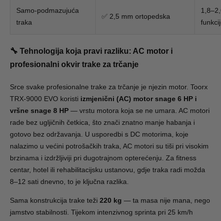
Samo-podmazujuća
1,8–2,
✅ 2,5 mm ortopedska
traka
funkci
🔧 Tehnologija koja pravi razliku: AC motor i
profesionalni okvir trake za trčanje
Srce svake profesionalne trake za trčanje je njezin motor. Toorx
TRX-9000 EVO koristi
izmjenični (AC) motor snage 6 HP i
vršne snage 8 HP
— vrstu motora koja se ne umara. AC motori
rade bez ugljičnih četkica, što znači znatno manje habanja i
gotovo bez održavanja. U usporedbi s DC motorima, koje
nalazimo u većini potrošačkih traka, AC motori su tiši pri visokim
brzinama i izdržljiviji pri dugotrajnom opterećenju. Za fitness
centar, hotel ili rehabilitacijsku ustanovu, gdje traka radi možda
8–12 sati dnevno, to je ključna razlika.
Sama konstrukcija trake teži
220 kg
— ta masa nije mana, nego
jamstvo stabilnosti. Tijekom intenzivnog sprinta pri 25 km/h