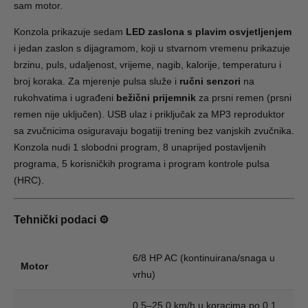
sam motor.
Konzola prikazuje sedam
LED zaslona s plavim osvjetljenjem
i jedan zaslon s dijagramom, koji u stvarnom vremenu prikazuje
brzinu, puls, udaljenost, vrijeme, nagib, kalorije, temperaturu i
broj koraka. Za mjerenje pulsa služe i
ručni senzori
na
rukohvatima i ugrađeni
bežični prijemnik
za prsni remen (prsni
remen nije uključen). USB ulaz i priključak za MP3 reproduktor
sa zvučnicima osiguravaju bogatiji trening bez vanjskih zvučnika.
Konzola nudi 1 slobodni program, 8 unaprijed postavljenih
programa, 5 korisničkih programa i program kontrole pulsa
(HRC).
Tehnički podaci ⚙️
6/8 HP AC (kontinuirana/snaga u
Motor
vrhu)
0,5–25,0 km/h u koracima po 0,1