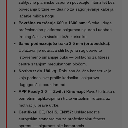
zahtjevne planinske uspone i povećajte intenzitet bez
povećanja brzine — idealno za sagorijevanje kalorija i
jačanje mišića nogu.
Površina za trčanje 600 × 1600 mm:
Široka i duga
profesionalna platforma osigurava siguran i udoban
trening čak i za visoke i teže korisnike.
Samo-podmazujuća traka 2,5 mm (ortopedska):
Ublažavanje udaraca štiti koljena i zglobove te
istovremeno smanjuje buku — prikladno za fitness
centre s tanjom međukatnom pločom.
Nosivost do 180 kg:
Robusna čelična konstrukcija
koja podnosi sve profile korisnika i osigurava
dugogodišnji pouzdan rad.
APP Ready 3.0 — Zwift i Kinomap:
Povežite traku s
pametnim aplikacijama i trčite virtualnim rutama uz
motivaciju prave utrke.
Certifikati CE, RoHS, EN957:
Usklađenost s
europskim standardima za profesionalnu fitness
opremu — sigurnost nije kompromis.