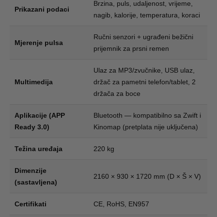
Brzina, puls, udaljenost, vrijeme,
Prikazani podaci
nagib, kalorije, temperatura, koraci
Ručni senzori + ugrađeni bežični
Mjerenje pulsa
prijemnik za prsni remen
Ulaz za MP3/zvučnike, USB ulaz,
Multimedija
držač za pametni telefon/tablet, 2
držača za boce
Aplikacije (APP
Bluetooth — kompatibilno sa Zwift i
Ready 3.0)
Kinomap (pretplata nije uključena)
Težina uređaja
220 kg
Dimenzije
2160 × 930 × 1720 mm (D × Š × V)
(sastavljena)
Certifikati
CE, RoHS, EN957