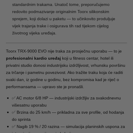
standardnim trakama. Unatoč tome, preporučujemo
redovito podmazivanje originalnim Toorx silikonskim
sprejem, koji dolazi u paketu — to učinkovito produljuje
vijek trajanja trake i osigurava tih rad tijekom cijelog
životnog vijeka uređaja.
Toorx TRX-9000 EVO nije traka za prosječnu uporabu — to je
profesionalni kardio uređaj
koji u fitness centar, hotel ili
privatni studio donosi industrijsku izdržljivost, vrhunsku površinu
za trčanje i pametnu povezivost. Ako tražite traku koja će raditi
svaki dan, iz godine u godinu, bez kompromisa kad je riječ o
performansama — upravo ste je pronašli.
✅ AC motor 6/8 HP — industrijski izdržljiv za svakodnevnu
višesatnu uporabu
✅ Brzina do 25 km/h — prikladna za sve profile, od hodanja
do sprinta
✅ Nagib 19 % / 20 razina — simulacija planinskih uspona za