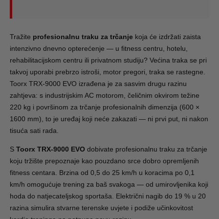
Tražite
profesionalnu traku za trčanje
koja će izdržati zaista
intenzivno dnevno opterećenje — u fitness centru, hotelu,
rehabilitacijskom centru ili privatnom studiju? Većina traka se pri
takvoj uporabi prebrzo istroši, motor pregori, traka se rastegne.
Toorx TRX-9000 EVO izrađena je za sasvim drugu razinu
zahtjeva: s industrijskim AC motorom, čeličnim okvirom težine
220 kg i površinom za trčanje profesionalnih dimenzija (600 ×
1600 mm), to je uređaj koji neće zakazati — ni prvi put, ni nakon
tisuća sati rada.
S
Toorx TRX-9000 EVO
dobivate profesionalnu traku za trčanje
koju tržište prepoznaje kao pouzdano srce dobro opremljenih
fitness centara. Brzina od 0,5 do 25 km/h u koracima po 0,1
km/h omogućuje trening za baš svakoga — od umirovljenika koji
hoda do natjecateljskog sportaša. Električni nagib do 19 % u 20
razina simulira stvarne terenske uvjete i podiže učinkovitost