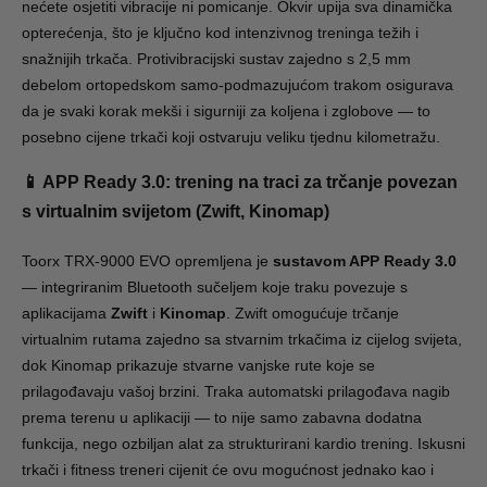
nećete osjetiti vibracije ni pomicanje. Okvir upija sva dinamička
opterećenja, što je ključno kod intenzivnog treninga težih i
snažnijih trkača. Protivibracijski sustav zajedno s 2,5 mm
debelom ortopedskom samo-podmazujućom trakom osigurava
da je svaki korak mekši i sigurniji za koljena i zglobove — to
posebno cijene trkači koji ostvaruju veliku tjednu kilometražu.
📱 APP Ready 3.0: trening na traci za trčanje povezan
s virtualnim svijetom (Zwift, Kinomap)
Toorx TRX-9000 EVO opremljena je
sustavom APP Ready 3.0
— integriranim Bluetooth sučeljem koje traku povezuje s
aplikacijama
Zwift
i
Kinomap
. Zwift omogućuje trčanje
virtualnim rutama zajedno sa stvarnim trkačima iz cijelog svijeta,
dok Kinomap prikazuje stvarne vanjske rute koje se
prilagođavaju vašoj brzini. Traka automatski prilagođava nagib
prema terenu u aplikaciji — to nije samo zabavna dodatna
funkcija, nego ozbiljan alat za strukturirani kardio trening. Iskusni
trkači i fitness treneri cijenit će ovu mogućnost jednako kao i