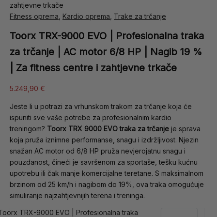
zahtjevne trkače
Fitness oprema
,
Kardio oprema
,
Trake za trčanje
Toorx TRX-9000 EVO | Profesionalna traka
za trčanje | AC motor 6/8 HP | Nagib 19 %
| Za fitness centre i zahtjevne trkače
5.249,90
€
Jeste li u potrazi za vrhunskom trakom za trčanje koja će
ispuniti sve vaše potrebe za profesionalnim kardio
treningom?
Toorx TRX 9000 EVO traka za trčanje
je sprava
koja pruža iznimne performanse, snagu i izdržljivost. Njezin
snažan AC motor od 6/8 HP pruža nevjerojatnu snagu i
pouzdanost, čineći je savršenom za sportaše, tešku kućnu
upotrebu ili čak manje komercijalne teretane. S maksimalnom
brzinom od 25 km/h i nagibom do 19%, ova traka omogućuje
simuliranje najzahtjevnijih terena i treninga.
Toorx TRX-9000 EVO | Profesionalna traka