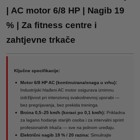
| AC motor 6/8 HP | Nagib 19
% | Za fitness centre i
zahtjevne trkače
Ključne specifikacije:
Motor 6/8 HP AC (kontinuirana/snaga u vrhu):
Industrijski hlađeni AC motor osigurava iznimnu
izdržljivost pri intenzivnoj svakodnevnoj uporabi —
bez pregrijavanja, bez prekida treninga.
Brzina 0,5–25 km/h (koraci po 0,1 km/h):
Prikladna
za lagano hodanje starijih osoba i za intervalni sprint
profesionalnih trkača — sve na jednom uređaju.
Električni nagib 19 % / 20 razina:
Simulirajte