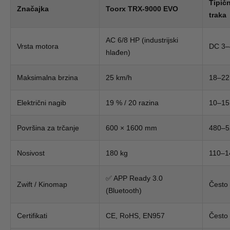
Tipič
Značajka
Toorx TRX-9000 EVO
traka
AC 6/8 HP (industrijski
Vrsta motora
DC 3–
hlađen)
Maksimalna brzina
25 km/h
18–22
Električni nagib
19 % / 20 razina
10–15
Površina za trčanje
600 × 1600 mm
480–5
Nosivost
180 kg
110–1
✅ APP Ready 3.0
Zwift / Kinomap
Često 
(Bluetooth)
Certifikati
CE, RoHS, EN957
Često