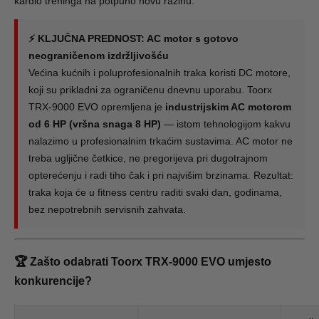
kardio treninga na potpuno novu razinu.
⚡ KLJUČNA PREDNOST: AC motor s gotovo
neograničenom izdržljivošću
Većina kućnih i poluprofesionalnih traka koristi DC motore,
koji su prikladni za ograničenu dnevnu uporabu. Toorx
TRX-9000 EVO opremljena je
industrijskim AC motorom
od 6 HP (vršna snaga 8 HP)
— istom tehnologijom kakvu
nalazimo u profesionalnim trkaćim sustavima. AC motor ne
treba ugljične četkice, ne pregorijeva pri dugotrajnom
opterećenju i radi tiho čak i pri najvišim brzinama. Rezultat:
traka koja će u fitness centru raditi svaki dan, godinama,
bez nepotrebnih servisnih zahvata.
🏆 Zašto odabrati Toorx TRX-9000 EVO umjesto
konkurencije?