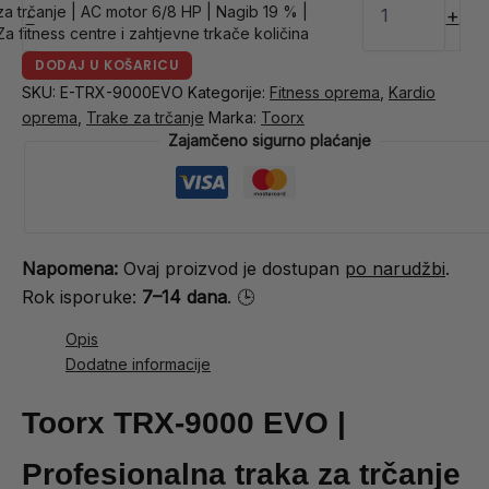
za trčanje | AC motor 6/8 HP | Nagib 19 % |
-
+
Za fitness centre i zahtjevne trkače količina
DODAJ U KOŠARICU
SKU:
E-TRX-9000EVO
Kategorije:
Fitness oprema
,
Kardio
oprema
,
Trake za trčanje
Marka:
Toorx
Zajamčeno sigurno plaćanje
Napomena:
Ovaj proizvod je dostupan
po narudžbi
.
Rok isporuke:
7–14 dana
. 🕒
Opis
Dodatne informacije
Toorx TRX-9000 EVO |
Profesionalna traka za trčanje