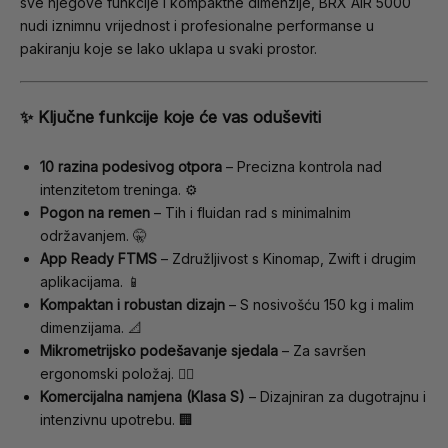
sve njegove funkcije i kompaktne dimenzije, BRX AIR 5000
nudi iznimnu vrijednost i profesionalne performanse u
pakiranju koje se lako uklapa u svaki prostor.
✨ Ključne funkcije koje će vas oduševiti
10 razina podesivog otpora
– Precizna kontrola nad
intenzitetom treninga. ⚙️
Pogon na remen
– Tih i fluidan rad s minimalnim
održavanjem. 🤫
App Ready FTMS
– Združljivost s Kinomap, Zwift i drugim
aplikacijama. 📱
Kompaktan i robustan dizajn
– S nosivošću 150 kg i malim
dimenzijama. 📐
Mikrometrijsko podešavanje sjedala
– Za savršen
ergonomski položaj. 🧘‍♀️
Komercijalna namjena (Klasa S)
– Dizajniran za dugotrajnu i
intenzivnu upotrebu. 🏢