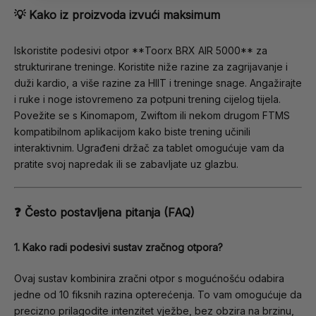
💡 Kako iz proizvoda izvući maksimum
Iskoristite podesivi otpor **Toorx BRX AIR 5000** za
strukturirane treninge. Koristite niže razine za zagrijavanje i
duži kardio, a više razine za HIIT i treninge snage. Angažirajte
i ruke i noge istovremeno za potpuni trening cijelog tijela.
Povežite se s Kinomapom, Zwiftom ili nekom drugom FTMS
kompatibilnom aplikacijom kako biste trening učinili
interaktivnim. Ugrađeni držač za tablet omogućuje vam da
pratite svoj napredak ili se zabavljate uz glazbu.
❓ Često postavljena pitanja (FAQ)
1. Kako radi podesivi sustav zračnog otpora?
Ovaj sustav kombinira zračni otpor s mogućnošću odabira
jedne od 10 fiksnih razina opterećenja. To vam omogućuje da
precizno prilagodite intenzitet vježbe, bez obzira na brzinu,