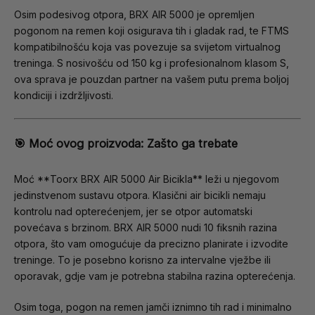
Osim podesivog otpora, BRX AIR 5000 je opremljen
pogonom na remen koji osigurava tih i gladak rad, te FTMS
kompatibilnošću koja vas povezuje sa svijetom virtualnog
treninga. S nosivošću od 150 kg i profesionalnom klasom S,
ova sprava je pouzdan partner na vašem putu prema boljoj
kondiciji i izdržljivosti.
🎯 Moć ovog proizvoda: Zašto ga trebate
Moć **Toorx BRX AIR 5000 Air Bicikla** leži u njegovom
jedinstvenom sustavu otpora. Klasični air bicikli nemaju
kontrolu nad opterećenjem, jer se otpor automatski
povećava s brzinom. BRX AIR 5000 nudi 10 fiksnih razina
otpora, što vam omogućuje da precizno planirate i izvodite
treninge. To je posebno korisno za intervalne vježbe ili
oporavak, gdje vam je potrebna stabilna razina opterećenja.
Osim toga, pogon na remen jamči iznimno tih rad i minimalno