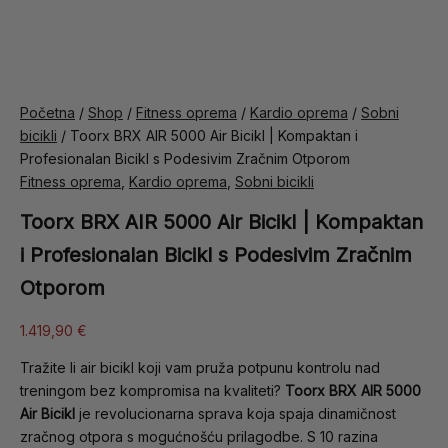
Početna
/
Shop
/
Fitness oprema
/
Kardio oprema
/
Sobni
bicikli
/ Toorx BRX AIR 5000 Air Bicikl | Kompaktan i
Profesionalan Bicikl s Podesivim Zračnim Otporom
Fitness oprema
,
Kardio oprema
,
Sobni bicikli
Toorx BRX AIR 5000 Air Bicikl | Kompaktan
i Profesionalan Bicikl s Podesivim Zračnim
Otporom
1.419,90
€
Tražite li air bicikl koji vam pruža potpunu kontrolu nad
treningom bez kompromisa na kvaliteti?
Toorx BRX AIR 5000
Air Bicikl
je revolucionarna sprava koja spaja dinamičnost
zračnog otpora s mogućnošću prilagodbe. S 10 razina