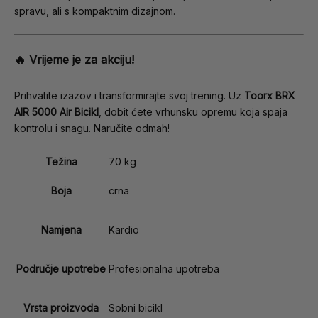
spravu, ali s kompaktnim dizajnom.
🔥 Vrijeme je za akciju!
Prihvatite izazov i transformirajte svoj trening. Uz
Toorx BRX
AIR 5000 Air Bicikl
, dobit ćete vrhunsku opremu koja spaja
kontrolu i snagu. Naručite odmah!
Težina
70 kg
Boja
crna
Namjena
Kardio
Područje upotrebe
Profesionalna upotreba
Vrsta proizvoda
Sobni bicikl