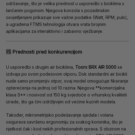
održavanje, što je velika prednost u usporedbi s biciklima s
lančanim pogonom. Njegova konzola s pozadinskim
osvjetljenjem prikazuje sve važne podatke (Watt, RPM, puls),
a ugrađena FTMS tehnologija otvara vrata brojnim
aplikacijama za interaktivno i zabavno vježbanje.
🆚 Prednosti pred konkurencijom
U usporedbi s drugim air biciklima,
Toorx BRX AIR 5000
se
izdvaja po svom podesivom otporu. Dok standardni air bicikli
nude samo promjenjiv otpor, ovaj model omogućuje fiksiranje
opterećenja na jednoj od 10 razina. Njegova **komercijalna
klasa S** i nosivost od 150 kg svjedoče o vrhunskoj kvaliteti
izrade, što ga čini izdržljivijim od većine kućnih modela.
Također, mikrometrijsko podešavanje sjedala i volana
osigurava savršenu ergonomiju za svakog korisnika, što je
rijetkost čak i kod nekih profesionalnih sprava. S obzirom na