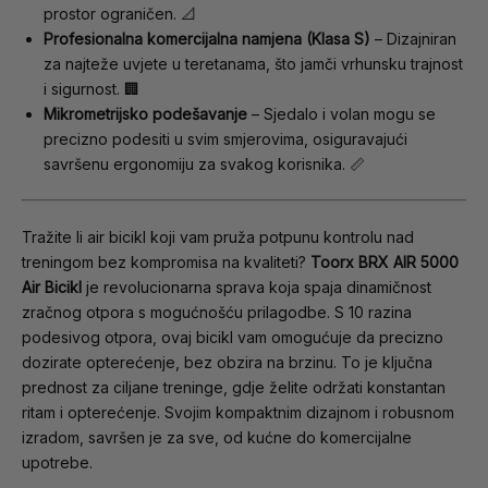
prostor ograničen. 📐
Profesionalna komercijalna namjena (Klasa S)
– Dizajniran
za najteže uvjete u teretanama, što jamči vrhunsku trajnost
i sigurnost. 🏢
Mikrometrijsko podešavanje
– Sjedalo i volan mogu se
precizno podesiti u svim smjerovima, osiguravajući
savršenu ergonomiju za svakog korisnika. 📏
Tražite li air bicikl koji vam pruža potpunu kontrolu nad
treningom bez kompromisa na kvaliteti?
Toorx BRX AIR 5000
Air Bicikl
je revolucionarna sprava koja spaja dinamičnost
zračnog otpora s mogućnošću prilagodbe. S 10 razina
podesivog otpora, ovaj bicikl vam omogućuje da precizno
dozirate opterećenje, bez obzira na brzinu. To je ključna
prednost za ciljane treninge, gdje želite održati konstantan
ritam i opterećenje. Svojim kompaktnim dizajnom i robusnom
izradom, savršen je za sve, od kućne do komercijalne
upotrebe.