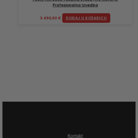
Profesionalna Izvedba
3.490,90
€
DODAJ U KOŠARICU
Kontakt