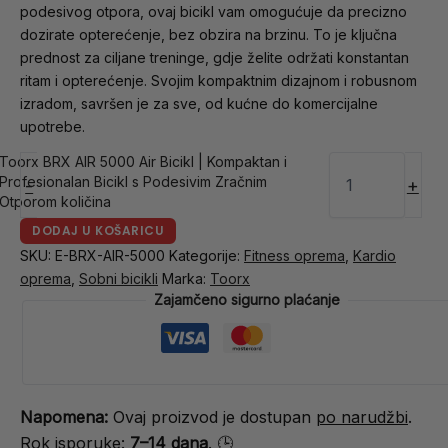
podesivog otpora, ovaj bicikl vam omogućuje da precizno
dozirate opterećenje, bez obzira na brzinu. To je ključna
prednost za ciljane treninge, gdje želite održati konstantan
ritam i opterećenje. Svojim kompaktnim dizajnom i robusnom
izradom, savršen je za sve, od kućne do komercijalne
upotrebe.
Toorx BRX AIR 5000 Air Bicikl | Kompaktan i
Profesionalan Bicikl s Podesivim Zračnim
-
+
Otporom količina
DODAJ U KOŠARICU
SKU:
E-BRX-AIR-5000
Kategorije:
Fitness oprema
,
Kardio
oprema
,
Sobni bicikli
Marka:
Toorx
Zajamčeno sigurno plaćanje
Napomena:
Ovaj proizvod je dostupan
po narudžbi
.
Rok isporuke:
7–14 dana
. 🕒