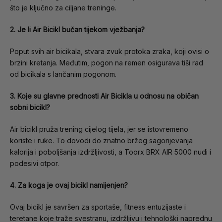
što je ključno za ciljane treninge.
2. Je li Air Bicikl bučan tijekom vježbanja?
Poput svih air bicikala, stvara zvuk protoka zraka, koji ovisi o
brzini kretanja. Međutim, pogon na remen osigurava tiši rad
od bicikala s lančanim pogonom.
3. Koje su glavne prednosti Air Bicikla u odnosu na običan
sobni bicikl?
Air bicikl pruža trening cijelog tijela, jer se istovremeno
koriste i ruke. To dovodi do znatno bržeg sagorijevanja
kalorija i poboljšanja izdržljivosti, a Toorx BRX AIR 5000 nudi i
podesivi otpor.
4. Za koga je ovaj bicikl namijenjen?
Ovaj bicikl je savršen za sportaše, fitness entuzijaste i
teretane koje traže svestranu, izdržljivu i tehnološki naprednu