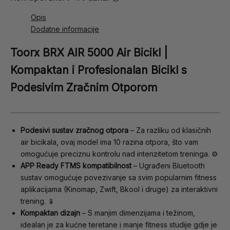
Opis
Dodatne informacije
Toorx BRX AIR 5000 Air Bicikl |
Kompaktan i Profesionalan Bicikl s
Podesivim Zračnim Otporom
Podesivi sustav zračnog otpora
– Za razliku od klasičnih
air bicikala, ovaj model ima 10 razina otpora, što vam
omogućuje preciznu kontrolu nad intenzitetom treninga. ⚙️
APP Ready FTMS kompatibilnost
– Ugrađeni Bluetooth
sustav omogućuje povezivanje sa svim popularnim fitness
aplikacijama (Kinomap, Zwift, Bkool i druge) za interaktivni
trening. 📱
Kompaktan dizajn
– S manjim dimenzijama i težinom,
idealan je za kućne teretane i manje fitness studije gdje je