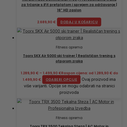
za trčanje s iFit pretplatom i sprejem za održavanje |
16″ HD zaslon
2.689,90
€
DODAJ U KOŠARICU
Fitness oprema
Toorx SKX Air 5000 ski trainer | Realističan trening s
otporom zraka
1.289,90
€
–
1.499,90
€
Raspon cijena: od 1.289,90 € do
Ovaj proizvod ima
1.499,90 €
ODABERI OPCIJE
više varijanti. Opcije se mogu odabrati na stranici
proizvoda
Fitness oprema
Toorx TRX 3500 Tekalna Steza | AC Motor in