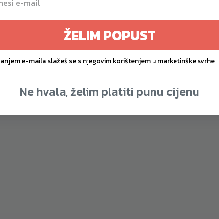
 4/6 HP Brushless |
15 % nagib | Profesio
ćnost trčanja u vašem
performanse u va
ŽELIM POPUST
dnevnom boravku
dnevnom boravk
2.259,90
€
1.789,90
€
lanjem e-maila slažeš se s njegovim korištenjem u marketinške svrhe
Ne hvala, želim platiti punu cijenu
Toorx MIRAGE S70 tra