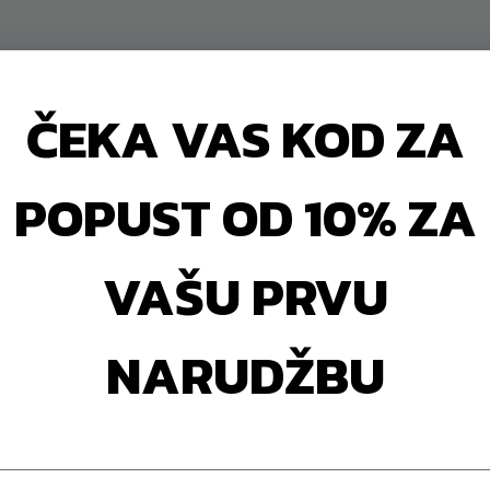
rčanje s ugrađenom
trčanje bez kompro
zabavom
9.449,90
€
10.499,90
€
ČEKA VAS KOD ZA
POPUST OD 10% ZA
VAŠU PRVU
NARUDŽBU
 Mirage C90 TFT | 15.6″
Toorx Mirage C90 | 4
slon na dodir | 22 km/h
Brushless motor | 22 