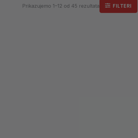
FILTERI
Prikazujemo 1–12 od 45 rezultata
Toorx Lubetech 200 ml
Toorx
silikonsko ulje za traku za
23,8″
trčanje | Ravnomjerno
podmazivanje i manja buka |
Pr