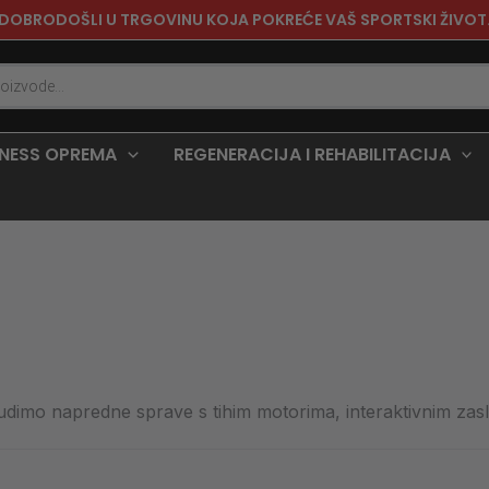
DOBRODOŠLI U TRGOVINU KOJA POKREĆE VAŠ SPORTSKI ŽIVOT
TNESS OPREMA
REGENERACIJA I REHABILITACIJA
udimo napredne sprave s tihim motorima, interaktivnim zas