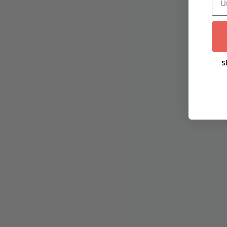
snaga & 12% nagib | Pametno
&
iskustvo trčanja nove
Budu
generacije
2.099,90
€
S
Toorx Mirage S60 TFT Traka