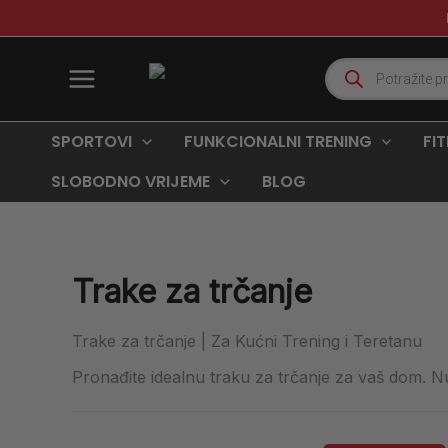
Poredano
Skip
po
to
najnovijem
content
Products
search
SPORTOVI
FUNKCIONALNI TRENING
FI
SLOBODNO VRIJEME
BLOG
Trake za trčanje
Trake za trčanje | Za Kućni Trening i Teretanu
Pronađite idealnu traku za trčanje za vaš dom. N