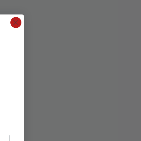
misa
hoda uzbrdo
1.579,90
€
/6 HP
Toorx TRX APP GATE 3.0 |
km/h &
Bluetooth Smart Sustav |