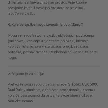
dimenzija, zahtijeva značajan prostor. Prije kupnje
provjerite imate li dovoljno prostora za smještaj i
izvođenje vježbi.
4. Koje se vježbe mogu izvoditi na ovoj stanici?
Mogu se izvoditi stotine vježbi, uključujući: povlačenja
(pulldown), veslanje u sjedećem položaju, križanje
kablova, letenje, sve vrste biceps pregiba i triceps
potisaka, potisak ramena, i funkcionalne vježbe za core i
noge.
🔥 Vrijeme je za akciju!
Pretvorite svoju sobu u centar snage. S
Toorx CSX 5000
Dual Pulley stanicom
, dobit ćete profesionalnu opremu
koja će vam pomoći da ostvarite svoje fitness ciljeve.
Naručite odmah!