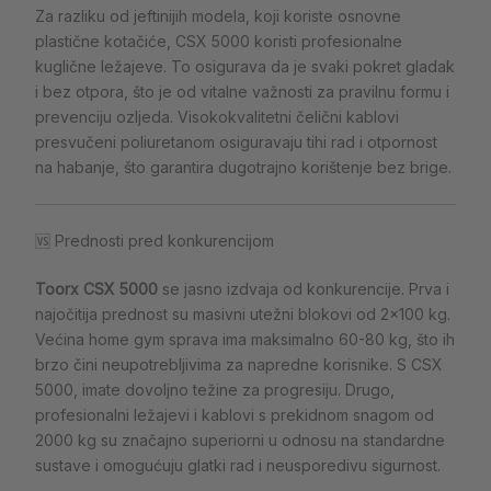
Za razliku od jeftinijih modela, koji koriste osnovne
plastične kotačiće, CSX 5000 koristi profesionalne
kuglične ležajeve. To osigurava da je svaki pokret gladak
i bez otpora, što je od vitalne važnosti za pravilnu formu i
prevenciju ozljeda. Visokokvalitetni čelični kablovi
presvučeni poliuretanom osiguravaju tihi rad i otpornost
na habanje, što garantira dugotrajno korištenje bez brige.
🆚 Prednosti pred konkurencijom
Toorx CSX 5000
se jasno izdvaja od konkurencije. Prva i
najočitija prednost su masivni utežni blokovi od 2×100 kg.
Većina home gym sprava ima maksimalno 60-80 kg, što ih
brzo čini neupotrebljivima za napredne korisnike. S CSX
5000, imate dovoljno težine za progresiju. Drugo,
profesionalni ležajevi i kablovi s prekidnom snagom od
2000 kg su značajno superiorni u odnosu na standardne
sustave i omogućuju glatki rad i neusporedivu sigurnost.