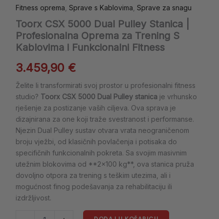
Fitness oprema
,
Sprave s Kablovima
,
Sprave za snagu
Toorx CSX 5000 Dual Pulley Stanica |
Profesionalna Oprema za Trening S
Kablovima i Funkcionalni Fitness
3.459,90
€
Želite li transformirati svoj prostor u profesionalni fitness
studio?
Toorx CSX 5000 Dual Pulley stanica
je vrhunsko
rješenje za postizanje vaših ciljeva. Ova sprava je
dizajnirana za one koji traže svestranost i performanse.
Njezin Dual Pulley sustav otvara vrata neograničenom
broju vježbi, od klasičnih povlačenja i potisaka do
specifičnih funkcionalnih pokreta. Sa svojim masivnim
utežnim blokovima od **2×100 kg**, ova stanica pruža
dovoljno otpora za trening s teškim utezima, ali i
mogućnost finog podešavanja za rehabilitaciju ili
izdržljivost.
DODAJ U KOŠARICU