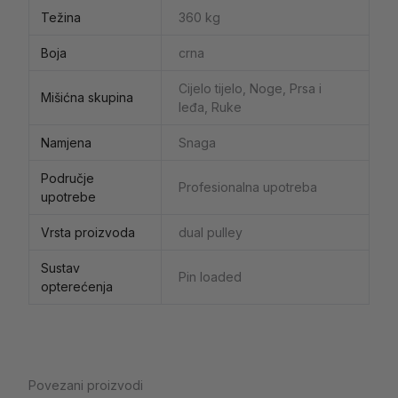
Težina
360 kg
Boja
crna
Cijelo tijelo, Noge, Prsa i
Mišićna skupina
leđa, Ruke
Namjena
Snaga
Područje
Profesionalna upotreba
upotrebe
Vrsta proizvoda
dual pulley
Sustav
Pin loaded
opterećenja
Povezani proizvodi