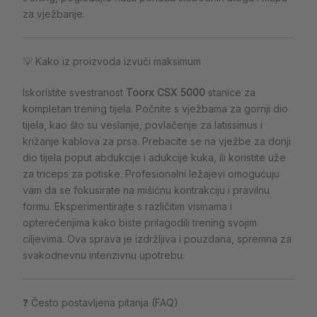
za vježbanje.
💡 Kako iz proizvoda izvući maksimum
Iskoristite svestranost
Toorx CSX 5000
stanice za
kompletan trening tijela. Počnite s vježbama za gornji dio
tijela, kao što su veslanje, povlačenje za latissimus i
križanje kablova za prsa. Prebacite se na vježbe za donji
dio tijela poput abdukcije i adukcije kuka, ili koristite uže
za triceps za potiske. Profesionalni ležajevi omogućuju
vam da se fokusirate na mišićnu kontrakciju i pravilnu
formu. Eksperimentirajte s različitim visinama i
opterećenjima kako biste prilagodili trening svojim
ciljevima. Ova sprava je izdržljiva i pouzdana, spremna za
svakodnevnu intenzivnu upotrebu.
❓ Često postavljena pitanja (FAQ)