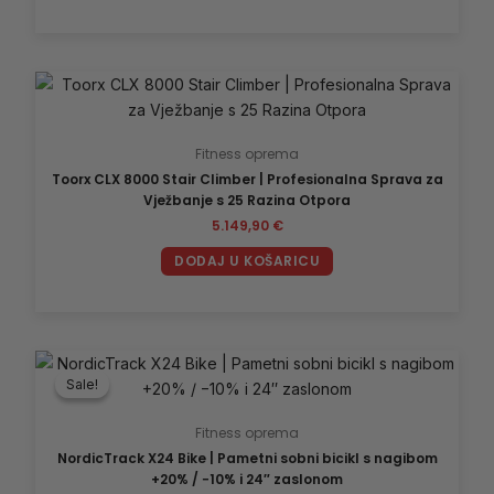
Fitness oprema
Toorx CLX 8000 Stair Climber | Profesionalna Sprava za
Vježbanje s 25 Razina Otpora
5.149,90
€
DODAJ U KOŠARICU
Izvorna
Trenutna
cijena
cijena
Sale!
Sale!
bila
je:
je:
2.714,90 €.
3.049,90 €.
Fitness oprema
NordicTrack X24 Bike | Pametni sobni bicikl s nagibom
+20% / −10% i 24″ zaslonom