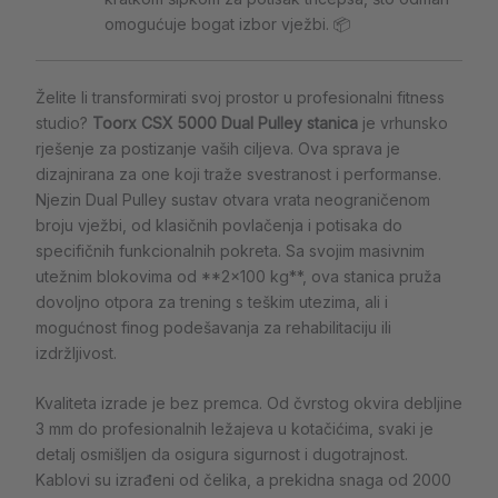
omogućuje bogat izbor vježbi. 📦
Želite li transformirati svoj prostor u profesionalni fitness
studio?
Toorx CSX 5000 Dual Pulley stanica
je vrhunsko
rješenje za postizanje vaših ciljeva. Ova sprava je
dizajnirana za one koji traže svestranost i performanse.
Njezin Dual Pulley sustav otvara vrata neograničenom
broju vježbi, od klasičnih povlačenja i potisaka do
specifičnih funkcionalnih pokreta. Sa svojim masivnim
utežnim blokovima od **2×100 kg**, ova stanica pruža
dovoljno otpora za trening s teškim utezima, ali i
mogućnost finog podešavanja za rehabilitaciju ili
izdržljivost.
Kvaliteta izrade je bez premca. Od čvrstog okvira debljine
3 mm do profesionalnih ležajeva u kotačićima, svaki je
detalj osmišljen da osigura sigurnost i dugotrajnost.
Kablovi su izrađeni od čelika, a prekidna snaga od 2000