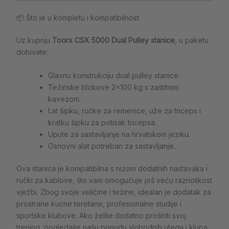
📦 Što je u kompletu i kompatibilnost
Uz kupnju
Toorx CSX 5000 Dual Pulley stanice
, u paketu
dobivate:
Glavnu konstrukciju dual pulley stanice.
Težinske blokove 2×100 kg s zaštitnim
kavezom.
Lat šipku, ručke za remenice, uže za triceps i
kratku šipku za potisak tricepsa.
Upute za sastavljanje na hrvatskom jeziku.
Osnovni alat potreban za sastavljanje.
Ova stanica je kompatibilna s nizom dodatnih nastavaka i
ručki za kablove, što vam omogućuje još veću raznolikost
vježbi. Zbog svoje veličine i težine, idealan je dodatak za
prostrane kućne teretane, profesionalne studije i
sportske klubove. Ako želite dodatno proširiti svoj
trening, pogledajte našu ponudu slobodnih utega i klupa