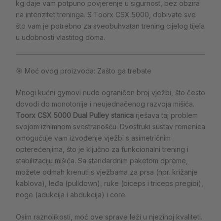
kg daje vam potpuno povjerenje u sigurnost, bez obzira
na intenzitet treninga. S Toorx CSX 5000, dobivate sve
što vam je potrebno za sveobuhvatan trening cijelog tijela
u udobnosti vlastitog doma.
🎯 Moć ovog proizvoda: Zašto ga trebate
Mnogi kućni gymovi nude ograničen broj vježbi, što često
dovodi do monotonije i neujednačenog razvoja mišića.
Toorx CSX 5000 Dual Pulley stanica
rješava taj problem
svojom iznimnom svestranošću. Dvostruki sustav remenica
omogućuje vam izvođenje vježbi s asimetričnim
opterećenjima, što je ključno za funkcionalni trening i
stabilizaciju mišića. Sa standardnim paketom opreme,
možete odmah krenuti s vježbama za prsa (npr. križanje
kablova), leđa (pulldown), ruke (biceps i triceps pregibi),
noge (adukcija i abdukcija) i core.
Osim raznolikosti, moć ove sprave leži u njezinoj kvaliteti.