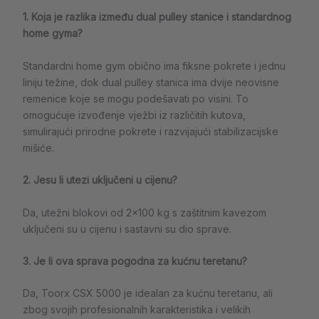
1. Koja je razlika između dual pulley stanice i standardnog
home gyma?
Standardni home gym obično ima fiksne pokrete i jednu
liniju težine, dok dual pulley stanica ima dvije neovisne
remenice koje se mogu podešavati po visini. To
omogućuje izvođenje vježbi iz različitih kutova,
simulirajući prirodne pokrete i razvijajući stabilizacijske
mišiće.
2. Jesu li utezi uključeni u cijenu?
Da, utežni blokovi od 2×100 kg s zaštitnim kavezom
uključeni su u cijenu i sastavni su dio sprave.
3. Je li ova sprava pogodna za kućnu teretanu?
Da, Toorx CSX 5000 je idealan za kućnu teretanu, ali
zbog svojih profesionalnih karakteristika i velikih