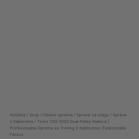
S
Kablovima
i
Funkcionalni
Fitness
količina
Početna
/
Shop
/
Fitness oprema
/
Sprave za snagu
/
Sprave
s Kablovima
/ Toorx CSX 5000 Dual Pulley Stanica |
Profesionalna Oprema za Trening S Kablovima i Funkcionalni
Fitness