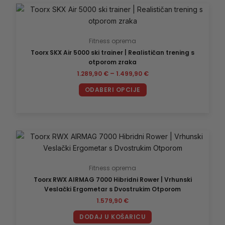
Raspon
Ovaj
cijena:
proizvod
od
1.289,90 €
ima
do
Fitness oprema
više
1.499,90 €
Toorx SKX Air 5000 ski trainer | Realističan trening s
varijanti.
otporom zraka
Opcije
1.289,90
€
–
1.499,90
€
se
mogu
ODABERI OPCIJE
odabrati
na
stranici
proizvoda
Fitness oprema
Toorx RWX AIRMAG 7000 Hibridni Rower | Vrhunski
Veslački Ergometar s Dvostrukim Otporom
1.579,90
€
DODAJ U KOŠARICU