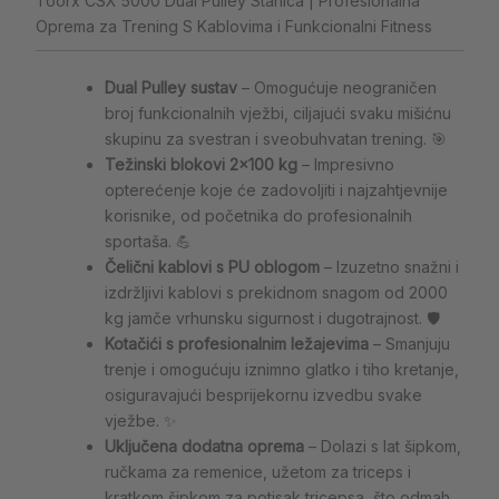
Toorx CSX 5000 Dual Pulley Stanica | Profesionalna
Oprema za Trening S Kablovima i Funkcionalni Fitness
Dual Pulley sustav
– Omogućuje neograničen
broj funkcionalnih vježbi, ciljajući svaku mišićnu
skupinu za svestran i sveobuhvatan trening. 🎯
Težinski blokovi 2×100 kg
– Impresivno
opterećenje koje će zadovoljiti i najzahtjevnije
korisnike, od početnika do profesionalnih
sportaša. 💪
Čelični kablovi s PU oblogom
– Izuzetno snažni i
izdržljivi kablovi s prekidnom snagom od 2000
kg jamče vrhunsku sigurnost i dugotrajnost. 🛡️
Kotačići s profesionalnim ležajevima
– Smanjuju
trenje i omogućuju iznimno glatko i tiho kretanje,
osiguravajući besprijekornu izvedbu svake
vježbe. ✨
Uključena dodatna oprema
– Dolazi s lat šipkom,
ručkama za remenice, užetom za triceps i
kratkom šipkom za potisak tricepsa, što odmah