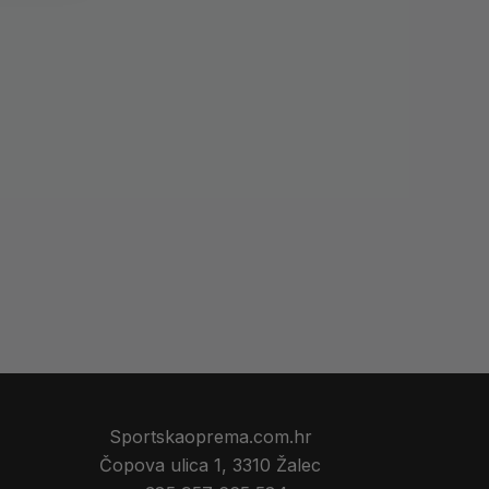
Toorx CSX 3500 Dual Pulley
ulley
Stanica | Kompaktna i
lna
Profesionalna Sprava za
 S
Funkcionalni Trening
alni
3.249,90
€
Sportskaoprema.com.hr
Čopova ulica 1, 3310 Žalec