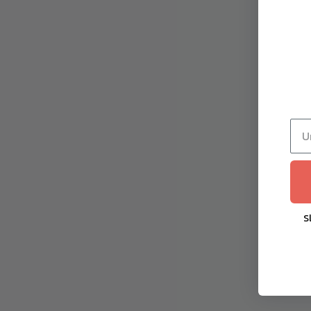
TOO
Toorx CSX-70 Lat Machine &
utežni
Dual Pulley Cable Cross |
sajli
2×50 kg uteži | 300 kg
nosivost | Profesionalna
snaga bez kompromisa
1.209,90
€
S