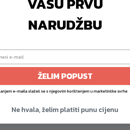
VAŠU PRVU
RX CSX 90 | 2×75 kg
PWR Joe trenažer za r
 blok | 2000 kg nosivost
moći, stabilnosti i brz
NARUDŽBU
 | Snaga u svakom kutku
Kontrola koja pretvara
u eksplozivnost
1.579,90
€
1.290,90
€
ŽELIM POPUST
lanjem e-maila slažeš se s njegovim korištenjem u marketinške svrhe
Ne hvala, želim platiti punu cijenu