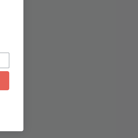
azvoj
Toorx PRX 5000 Dual Cross
ine |
Cable | Profesionalni zidni
 snagu
škripac s magnetskim
otporom
2.579,90
€