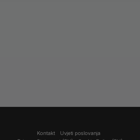
 PRX 3500 Dual Pulley |
sionalni zidni škripac s
Toorx CSX 5000 Dual P
strukim blokom utega
Stanica | Profesiona
Oprema za Trening
2.579,90
€
Kablovima i Funkcion
Fitness
3.459,90
€
Kontakt
Uvjeti poslovanja