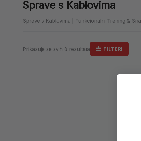
Sprave s Kablovima
Sprave s Kablovima | Funkcionalni Trening & Sn
FILTERI
Prikazuje se svih 8 rezultata