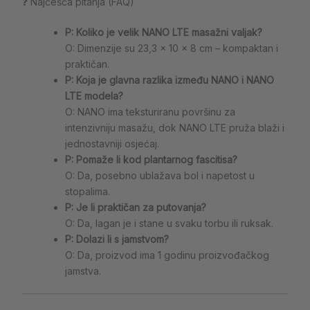
❓ Najčešća pitanja (FAQ)
P: Koliko je velik NANO LTE masažni valjak?
O: Dimenzije su 23,3 × 10 × 8 cm – kompaktan i
praktičan.
P: Koja je glavna razlika između NANO i NANO
LTE modela?
O: NANO ima teksturiranu površinu za
intenzivniju masažu, dok NANO LTE pruža blaži i
jednostavniji osjećaj.
P: Pomaže li kod plantarnog fascitisa?
O: Da, posebno ublažava bol i napetost u
stopalima.
P: Je li praktičan za putovanja?
O: Da, lagan je i stane u svaku torbu ili ruksak.
P: Dolazi li s jamstvom?
O: Da, proizvod ima 1 godinu proizvođačkog
jamstva.