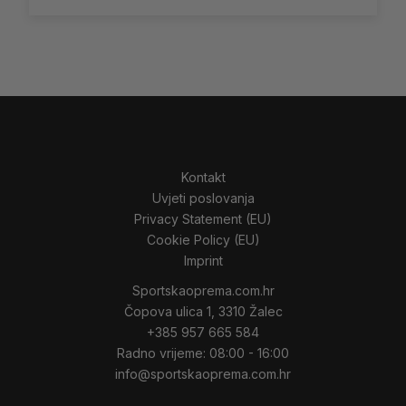
na
stranici
proizvoda
Kontakt
Uvjeti poslovanja
Privacy Statement (EU)
Cookie Policy (EU)
Imprint
Sportskaoprema.com.hr
Čopova ulica 1, 3310 Žalec
+385 957 665 584
Radno vrijeme: 08:00 - 16:00
info@sportskaoprema.com.hr