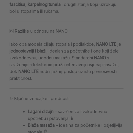
fascitisa
,
karpalnog tunela
i drugih stanja koja uzrokuju
bol u stopalima ili rukama.
🆚 Razlike u odnosu na NANO
Iako oba modela ciljaju stopala i podlaktice,
NANO LTE
je
jednostavniji i blaži
, idealan za početnike i one koji žele
svakodnevnu, ugodnu masažu. Standardni
NANO
s
izraženijom teksturom pruža intenzivniji osjećaj masaže,
dok
NANO LTE
nudi nježniji pristup uz istu prenosivost i
praktičnost.
✨ Ključne značajke i prednosti
Lagani dizajn
– savršen za svakodnevnu
upotrebu i putovanja 🧳
Blaža masaža
– idealna za početnike i osjetljivija
stopala 👌