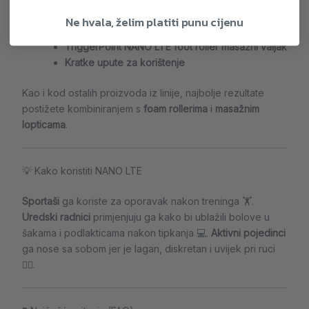
📦 Što je uključeno
Ne hvala, želim platiti punu cijenu
TriggerPoint NANO LTE foot roller masažni valjak
Kratke upute za korištenje
Kao i kod ostalih proizvoda iz linije, najbolje rezultate
postižete kombiniranjem s
foam rollerima
i
masažnim
lopticama
.
💡 Kako koristiti NANO LTE
Sportaši
ga koriste za oporavak nakon treninga 🏋️.
Uredski radnici
primjenjuju ga kako bi ublažili bolove u
šakama i podlakticama nakon tipkanja 💻.
Aktivni pojedinci
ga nose sa sobom jer je lagan, diskretan i uvijek pri ruci
🚶‍♀️.