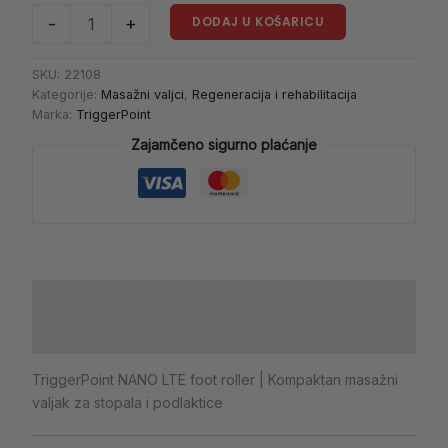
DODAJ U KOŠARICU
-
+
SKU:
22108
Kategorije:
Masažni valjci
,
Regeneracija i rehabilitacija
Marka:
TriggerPoint
Zajamčeno sigurno plaćanje
Opis
Dodatne informacije
TriggerPoint NANO LTE foot roller | Kompaktan masažni
valjak za stopala i podlaktice