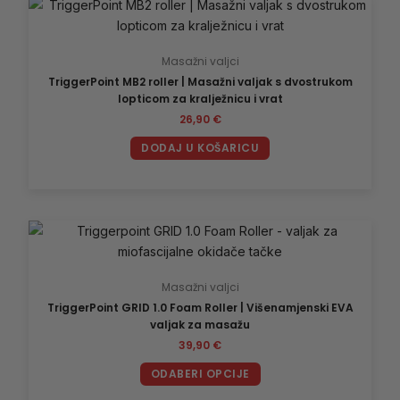
Masažni valjci
TriggerPoint MB2 roller | Masažni valjak s dvostrukom
lopticom za kralježnicu i vrat
26,90
€
DODAJ U KOŠARICU
Ovaj
proizvod
ima
Masažni valjci
više
TriggerPoint GRID 1.0 Foam Roller | Višenamjenski EVA
varijanti.
valjak za masažu
Opcije
39,90
€
se
mogu
ODABERI OPCIJE
odabrati