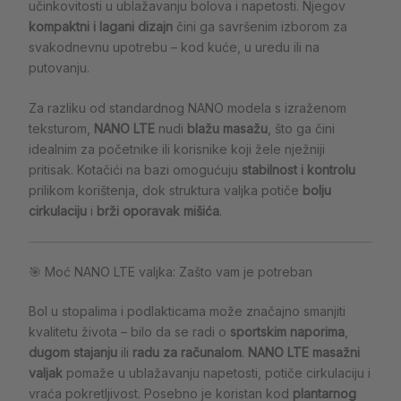
učinkovitosti u ublažavanju bolova i napetosti. Njegov
kompaktni i lagani dizajn
čini ga savršenim izborom za
svakodnevnu upotrebu – kod kuće, u uredu ili na
putovanju.
Za razliku od standardnog NANO modela s izraženom
teksturom,
NANO LTE
nudi
blažu masažu
, što ga čini
idealnim za početnike ili korisnike koji žele nježniji
pritisak. Kotačići na bazi omogućuju
stabilnost i kontrolu
prilikom korištenja, dok struktura valjka potiče
bolju
cirkulaciju
i
brži oporavak mišića
.
🎯 Moć NANO LTE valjka: Zašto vam je potreban
Bol u stopalima i podlakticama može značajno smanjiti
kvalitetu života – bilo da se radi o
sportskim naporima
,
dugom stajanju
ili
radu za računalom
.
NANO LTE masažni
valjak
pomaže u ublažavanju napetosti, potiče cirkulaciju i
vraća pokretljivost. Posebno je koristan kod
plantarnog