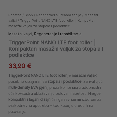
i
podlaktice
količina
Početna
/
Shop
/
Regeneracija i rehabilitacija
/
Masažni
valjci
/ TriggerPoint NANO LTE foot roller | Kompaktan
masažni valjak za stopala i podlaktice
Masažni valjci
,
Regeneracija i rehabilitacija
TriggerPoint NANO LTE foot roller |
Kompaktan masažni valjak za stopala i
podlaktice
33,90
€
TriggerPoint NANO LTE foot roller
je
masažni valjak
posebno dizajniran za
stopala i podlaktice
. Zahvaljujući
multi-density EVA pjeni
, pruža kombinaciju udobnosti i
učinkovitosti u ublažavanju bolova i napetosti. Njegov
kompaktni i lagani dizajn
čini ga savršenim izborom za
svakodnevnu upotrebu – kod kuće, u uredu ili na
putovanju.