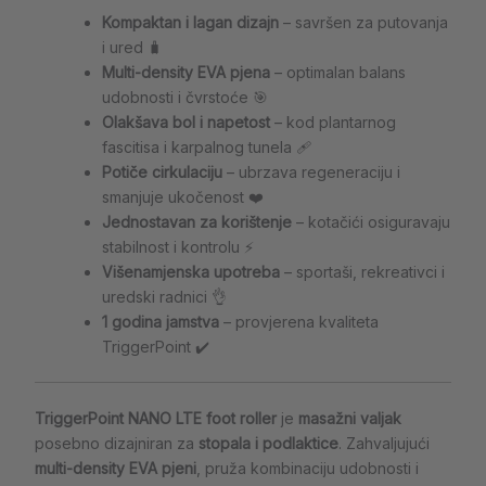
Kompaktan i lagan dizajn
– savršen za putovanja
i ured 🧳
Multi-density EVA pjena
– optimalan balans
udobnosti i čvrstoće 🎯
Olakšava bol i napetost
– kod plantarnog
fascitisa i karpalnog tunela 🩹
Potiče cirkulaciju
– ubrzava regeneraciju i
smanjuje ukočenost ❤️
Jednostavan za korištenje
– kotačići osiguravaju
stabilnost i kontrolu ⚡
Višenamjenska upotreba
– sportaši, rekreativci i
uredski radnici 👌
1 godina jamstva
– provjerena kvaliteta
TriggerPoint ✔️
TriggerPoint NANO LTE foot roller
je
masažni valjak
posebno dizajniran za
stopala i podlaktice
. Zahvaljujući
multi-density EVA pjeni
, pruža kombinaciju udobnosti i