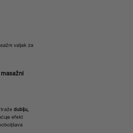
sažni valjak za
i masažni
i traže
dublju,
uje efekt
poboljšava