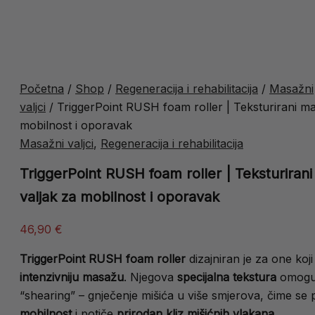
Početna
/
Shop
/
Regeneracija i rehabilitacija
/
Masažni
valjci
/ TriggerPoint RUSH foam roller | Teksturirani ma
mobilnost i oporavak
Masažni valjci
,
Regeneracija i rehabilitacija
TriggerPoint RUSH foam roller | Teksturiran
valjak za mobilnost i oporavak
46,90
€
TriggerPoint RUSH foam roller
dizajniran je za one koj
intenzivniju masažu
. Njegova
specijalna tekstura
omoguć
“shearing” – gnječenje mišića u više smjerova, čime se 
mobilnost
i potiče
prirodan kliz mišićnih vlakana
.