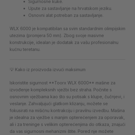
Sigurnosne kuke.
Upute za sastavljanje na hrvatskom jeziku.
Osnovni alat potreban za sastavljanje.
WLX 6000 je kompatibilan sa svim standardnim olimpijskim
utezima (promjera 50 mm). Zbog svoje masivne
konstrukcije, idealan je dodatak za vašu profesionalnu
kućnu teretanu.
💡 Kako iz proizvoda izvući maksimum
Iskoristite sigurnost **Toorx WLX 6000** mašine za
izvođenje kompleksnih vježbi bez straha. Počnite s
osnovnim vježbama kao što su potisak s klupe, čučnjevi, i
veslanje. Zahvaljujući glatkom klizanju, možete se
fokusirati na mišićnu kontrakciju i pravilnu izvedbu. Mašina
je idealna za vježbe s manjim opterećenjem za oporavak,
ali i za treninge s velikim opterećenjima do otkaza, znajući
da vas sigurnosni mehanizmi štite. Pored nje možete