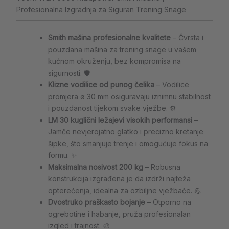
Profesionalna Izgradnja za Siguran Trening Snage
Smith mašina profesionalne kvalitete
– Čvrsta i
pouzdana mašina za trening snage u vašem
kućnom okruženju, bez kompromisa na
sigurnosti. 🛡️
Klizne vodilice od punog čelika
– Vodilice
promjera ø 30 mm osiguravaju iznimnu stabilnost
i pouzdanost tijekom svake vježbe. ⚙️
LM 30 kuglični ležajevi visokih performansi
–
Jamče nevjerojatno glatko i precizno kretanje
šipke, što smanjuje trenje i omogućuje fokus na
formu. ✨
Maksimalna nosivost 200 kg
– Robusna
konstrukcija izgrađena je da izdrži najteža
opterećenja, idealna za ozbiljne vježbače. 💪
Dvostruko praškasto bojanje
– Otporno na
ogrebotine i habanje, pruža profesionalan
izgled i trajnost. 🎨