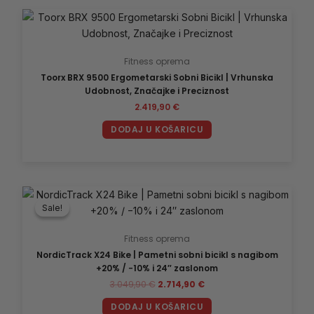
Fitness oprema
Toorx BRX 9500 Ergometarski Sobni Bicikl | Vrhunska
Udobnost, Značajke i Preciznost
2.419,90
€
DODAJ U KOŠARICU
Izvorna
Trenutna
cijena
cijena
Sale!
Sale!
bila
je:
je:
2.714,90 €.
3.049,90 €.
Fitness oprema
NordicTrack X24 Bike | Pametni sobni bicikl s nagibom
+20% / −10% i 24″ zaslonom
3.049,90
€
2.714,90
€
DODAJ U KOŠARICU