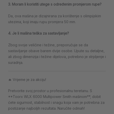
3. Moram li koristiti utege s određenim promjerom rupe?
Da, ova mašina je dizajnirana za korištenje s olimpijskim
utezima, koji imaju rupu promjera 50 mm.
4. Je li mašina teška za sastavljanje?
Zbog svoje veličine i težine, preporučuje se da
sastavljanje obave barem dvije osobe. Upute su detaljne,
ali zbog dimenzija i težine dijelova, potrebno je strpljenje i
suradnja.
🔥 Vrijeme je za akciju!
Pretvorite svoj prostor u profesionalnu teretanu. S
**Toorx WLX 6000 Multipower Smith mašinom**, dobit
ćete sigurnost, stabilnost i snagu koja vam je potrebna za
postizanje najboljih rezultata. Naručite odmah!