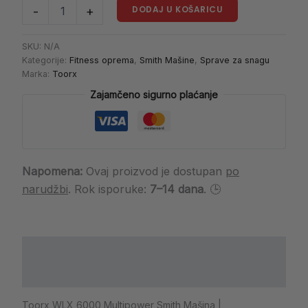
DODAJ U KOŠARICU
-
+
SKU:
N/A
Kategorije:
Fitness oprema
,
Smith Mašine
,
Sprave za snagu
Marka:
Toorx
Zajamčeno sigurno plaćanje
Napomena:
Ovaj proizvod je dostupan
po
narudžbi
. Rok isporuke:
7–14 dana
. 🕒
Opis
Dodatne informacije
Toorx WLX 6000 Multipower Smith Mašina |