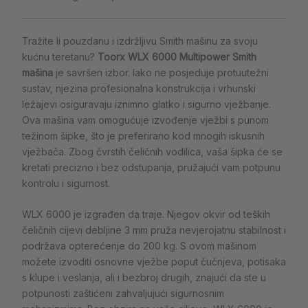
Tražite li pouzdanu i izdržljivu Smith mašinu za svoju
kućnu teretanu?
Toorx WLX 6000 Multipower Smith
mašina
je savršen izbor. Iako ne posjeduje protuutežni
sustav, njezina profesionalna konstrukcija i vrhunski
ležajevi osiguravaju iznimno glatko i sigurno vježbanje.
Ova mašina vam omogućuje izvođenje vježbi s punom
težinom šipke, što je preferirano kod mnogih iskusnih
vježbača. Zbog čvrstih čeličnih vodilica, vaša šipka će se
kretati precizno i bez odstupanja, pružajući vam potpunu
kontrolu i sigurnost.
WLX 6000 je izgrađen da traje. Njegov okvir od teških
čeličnih cijevi debljine 3 mm pruža nevjerojatnu stabilnost i
podržava opterećenje do 200 kg. S ovom mašinom
možete izvoditi osnovne vježbe poput čučnjeva, potisaka
s klupe i veslanja, ali i bezbroj drugih, znajući da ste u
potpunosti zaštićeni zahvaljujući sigurnosnim