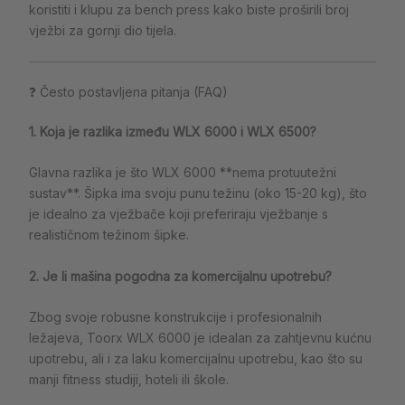
koristiti i klupu za bench press kako biste proširili broj
vježbi za gornji dio tijela.
❓ Često postavljena pitanja (FAQ)
1. Koja je razlika između WLX 6000 i WLX 6500?
Glavna razlika je što WLX 6000 **nema protuutežni
sustav**. Šipka ima svoju punu težinu (oko 15-20 kg), što
je idealno za vježbače koji preferiraju vježbanje s
realističnom težinom šipke.
2. Je li mašina pogodna za komercijalnu upotrebu?
Zbog svoje robusne konstrukcije i profesionalnih
ležajeva, Toorx WLX 6000 je idealan za zahtjevnu kućnu
upotrebu, ali i za laku komercijalnu upotrebu, kao što su
manji fitness studiji, hoteli ili škole.