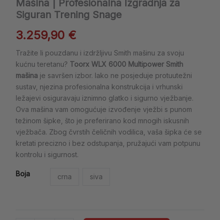
Mašina | Profesionalna Izgradnja za
Siguran Trening Snage
3.259,90
€
Tražite li pouzdanu i izdržljivu Smith mašinu za svoju
kućnu teretanu?
Toorx WLX 6000 Multipower Smith
mašina
je savršen izbor. Iako ne posjeduje protuutežni
sustav, njezina profesionalna konstrukcija i vrhunski
ležajevi osiguravaju iznimno glatko i sigurno vježbanje.
Ova mašina vam omogućuje izvođenje vježbi s punom
težinom šipke, što je preferirano kod mnogih iskusnih
vježbača. Zbog čvrstih čeličnih vodilica, vaša šipka će se
kretati precizno i bez odstupanja, pružajući vam potpunu
kontrolu i sigurnost.
Boja
crna
siva