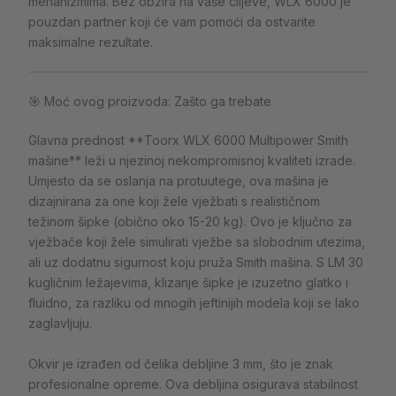
mehanizmima. Bez obzira na vaše ciljeve, WLX 6000 je
pouzdan partner koji će vam pomoći da ostvarite
maksimalne rezultate.
🎯 Moć ovog proizvoda: Zašto ga trebate
Glavna prednost **Toorx WLX 6000 Multipower Smith
mašine** leži u njezinoj nekompromisnoj kvaliteti izrade.
Umjesto da se oslanja na protuutege, ova mašina je
dizajnirana za one koji žele vježbati s realističnom
težinom šipke (obično oko 15-20 kg). Ovo je ključno za
vježbače koji žele simulirati vježbe sa slobodnim utezima,
ali uz dodatnu sigurnost koju pruža Smith mašina. S LM 30
kugličnim ležajevima, klizanje šipke je izuzetno glatko i
fluidno, za razliku od mnogih jeftinijih modela koji se lako
zaglavljuju.
Okvir je izrađen od čelika debljine 3 mm, što je znak
profesionalne opreme. Ova debljina osigurava stabilnost