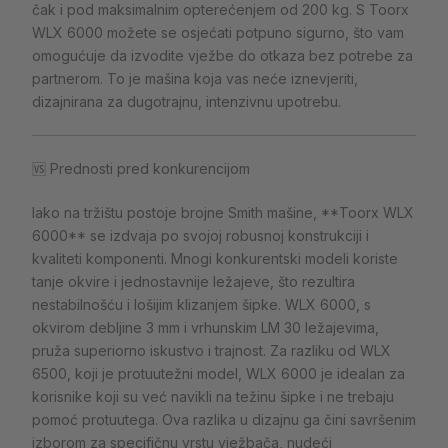
čak i pod maksimalnim opterećenjem od 200 kg. S Toorx
WLX 6000 možete se osjećati potpuno sigurno, što vam
omogućuje da izvodite vježbe do otkaza bez potrebe za
partnerom. To je mašina koja vas neće iznevjeriti,
dizajnirana za dugotrajnu, intenzivnu upotrebu.
🆚 Prednosti pred konkurencijom
Iako na tržištu postoje brojne Smith mašine, **Toorx WLX
6000** se izdvaja po svojoj robusnoj konstrukciji i
kvaliteti komponenti. Mnogi konkurentski modeli koriste
tanje okvire i jednostavnije ležajeve, što rezultira
nestabilnošću i lošijim klizanjem šipke. WLX 6000, s
okvirom debljine 3 mm i vrhunskim LM 30 ležajevima,
pruža superiorno iskustvo i trajnost. Za razliku od WLX
6500, koji je protuutežni model, WLX 6000 je idealan za
korisnike koji su već navikli na težinu šipke i ne trebaju
pomoć protuutega. Ova razlika u dizajnu ga čini savršenim
izborom za specifičnu vrstu vježbača, nudeći