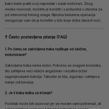
kako biste pratili svoj napredak i ostali motivirani. Zbog
visoke nosivosti, možete je koristiti i s prslucima s utezima za
još intenzivniji trening snage. Njezina bešumna operacija
omogućuje vam da je koristite u bilo koje doba dana ili noći.
❓ Često postavljena pitanja (FAQ)
1. Po čemu se zakrivljena traka razlikuje od obične,
motorizirane?
Zakrivljena traka nema motor. Pokreće se snagom korisnika,
što zahtijeva veći mišićni angažman i rezultira bržim
sagorijevanjem kalorija. Također je tiša, sigurnija i zahtijeva
manje održavanja.
2. Je li traka teška za trčanje?
Početak može biti izazovan jer se morate sami pokrenuti, ali