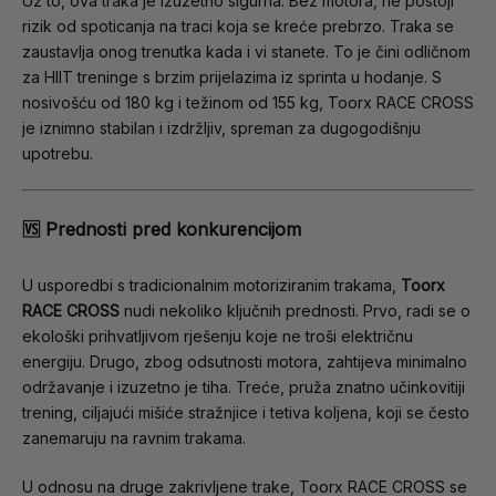
Uz to, ova traka je izuzetno sigurna. Bez motora, ne postoji
rizik od spoticanja na traci koja se kreće prebrzo. Traka se
zaustavlja onog trenutka kada i vi stanete. To je čini odličnom
za HIIT treninge s brzim prijelazima iz sprinta u hodanje. S
nosivošću od 180 kg i težinom od 155 kg, Toorx RACE CROSS
je iznimno stabilan i izdržljiv, spreman za dugogodišnju
upotrebu.
🆚 Prednosti pred konkurencijom
U usporedbi s tradicionalnim motoriziranim trakama,
Toorx
RACE CROSS
nudi nekoliko ključnih prednosti. Prvo, radi se o
ekološki prihvatljivom rješenju koje ne troši električnu
energiju. Drugo, zbog odsutnosti motora, zahtijeva minimalno
održavanje i izuzetno je tiha. Treće, pruža znatno učinkovitiji
trening, ciljajući mišiće stražnjice i tetiva koljena, koji se često
zanemaruju na ravnim trakama.
U odnosu na druge zakrivljene trake, Toorx RACE CROSS se