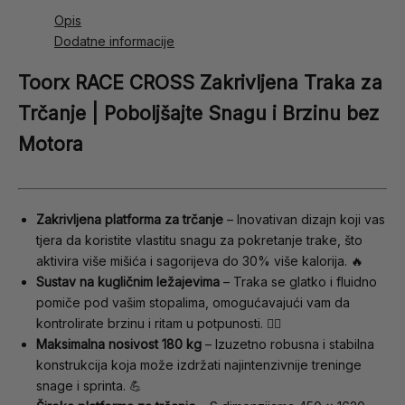
Opis
Dodatne informacije
Toorx RACE CROSS Zakrivljena Traka za
Trčanje | Poboljšajte Snagu i Brzinu bez
Motora
Zakrivljena platforma za trčanje
– Inovativan dizajn koji vas
tjera da koristite vlastitu snagu za pokretanje trake, što
aktivira više mišića i sagorijeva do 30% više kalorija. 🔥
Sustav na kugličnim ležajevima
– Traka se glatko i fluidno
pomiče pod vašim stopalima, omogućavajući vam da
kontrolirate brzinu i ritam u potpunosti. 🏃‍♂️
Maksimalna nosivost 180 kg
– Izuzetno robusna i stabilna
konstrukcija koja može izdržati najintenzivnije treninge
snage i sprinta. 💪