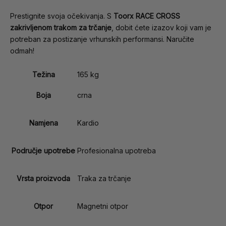
Prestignite svoja očekivanja. S
Toorx RACE CROSS
zakrivljenom trakom za trčanje
, dobit ćete izazov koji vam je
potreban za postizanje vrhunskih performansi. Naručite
odmah!
Težina
165 kg
Boja
crna
Namjena
Kardio
Područje upotrebe
Profesionalna upotreba
Vrsta proizvoda
Traka za trčanje
Otpor
Magnetni otpor