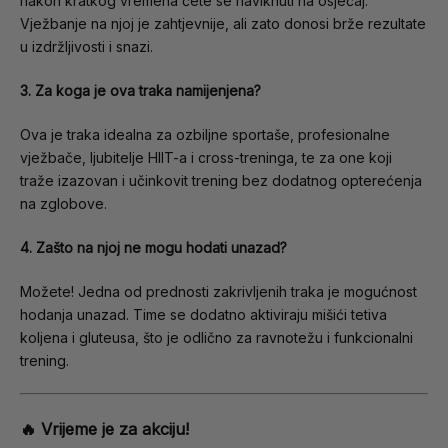
nakon kratkog vremena ćete se naviknuti na osjećaj.
Vježbanje na njoj je zahtjevnije, ali zato donosi brže rezultate
u izdržljivosti i snazi.
3. Za koga je ova traka namijenjena?
Ova je traka idealna za ozbiljne sportaše, profesionalne
vježbače, ljubitelje HIIT-a i cross-treninga, te za one koji
traže izazovan i učinkovit trening bez dodatnog opterećenja
na zglobove.
4. Zašto na njoj ne mogu hodati unazad?
Možete! Jedna od prednosti zakrivljenih traka je mogućnost
hodanja unazad. Time se dodatno aktiviraju mišići tetiva
koljena i gluteusa, što je odlično za ravnotežu i funkcionalni
trening.
🔥 Vrijeme je za akciju!