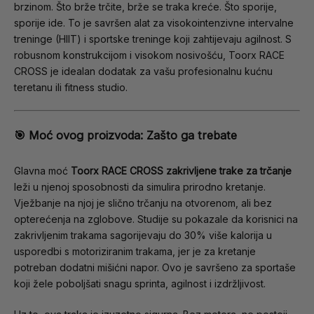
brzinom. Što brže trčite, brže se traka kreće. Što sporije,
sporije ide. To je savršen alat za visokointenzivne intervalne
treninge (HIIT) i sportske treninge koji zahtijevaju agilnost. S
robusnom konstrukcijom i visokom nosivošću, Toorx RACE
CROSS je idealan dodatak za vašu profesionalnu kućnu
teretanu ili fitness studio.
🎯 Moć ovog proizvoda: Zašto ga trebate
Glavna moć
Toorx RACE CROSS zakrivljene trake za trčanje
leži u njenoj sposobnosti da simulira prirodno kretanje.
Vježbanje na njoj je slično trčanju na otvorenom, ali bez
opterećenja na zglobove. Studije su pokazale da korisnici na
zakrivljenim trakama sagorijevaju do 30% više kalorija u
usporedbi s motoriziranim trakama, jer je za kretanje
potreban dodatni mišićni napor. Ovo je savršeno za sportaše
koji žele poboljšati snagu sprinta, agilnost i izdržljivost.