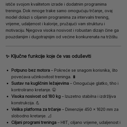
ističe svojom kvalitetom izrade i dodatnim programima
treninga. Dok mnoge trake samo omogućuju trčanje, ovaj
model dolazi s ciljanim programima za intervalni trening,
vrijeme, udaljenost i kalorije, pružajući vam strukturu i
motivaciju. Njegova visoka nosivost i robustan dizajn čine ga
pouzdanijim i dugotrajnijim od većine konkurenata na tržištu.
✨ Ključne funkcije koje će vas oduševiti
Potpuno bez motora
– Pokreće se snagom korisnika, što
povećava učinkovitost treninga. 🔋
Sustav na kugličnim ležajevima
– Omogućuje glatko, tiho i
kontrolirano kretanje. 🤫
Visoka nosivost od 180 kg
– Izuzetno stabilna i izdržljiva
konstrukcija. 💪
Velika platforma za trčanje
– Dimenzije 450 x 1620 mm za
slobodno kretanje. 📐
Ciljani programi treninga
– HIIT, ciljano vrijeme, udaljenost i