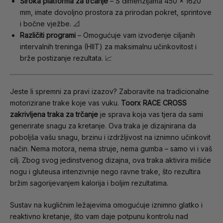
Široka platforma za trčanje
– S dimenzijama 450 x 1620
mm, imate dovoljno prostora za prirodan pokret, sprintove
i bočne vježbe. 📐
Različiti programi
– Omogućuje vam izvođenje ciljanih
intervalnih treninga (HIIT) za maksimalnu učinkovitost i
brže postizanje rezultata. 📈
Jeste li spremni za pravi izazov? Zaboravite na tradicionalne
motorizirane trake koje vas vuku.
Toorx RACE CROSS
zakrivljena traka za trčanje
je sprava koja vas tjera da sami
generirate snagu za kretanje. Ova traka je dizajnirana da
poboljša vašu snagu, brzinu i izdržljivost na iznimno učinkovit
način. Nema motora, nema struje, nema gumba – samo vi i vaš
cilj. Zbog svog jedinstvenog dizajna, ova traka aktivira mišiće
nogu i gluteusa intenzivnije nego ravne trake, što rezultira
bržim sagorijevanjem kalorija i boljim rezultatima.
Sustav na kugličnim ležajevima omogućuje iznimno glatko i
reaktivno kretanje, što vam daje potpunu kontrolu nad