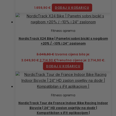
1.659,90
€
DODAJ U KOŠARICU
Fitness oprema
NordicTrack X24 Bike | Pametni sobni bicikl s nagibom
+20% / −10% i 24″ zaslonom
3.049,90
€
Izvorna cijena bila je:
3.049,90 €.
2.714,90
€
Trenutna cijena je: 2.714,90 €.
DODAJ U KOŠARICU
Fitness oprema
NordicTrack Tour de France Indoor Bike Racing Indoor
Bicycle | 24″ HD zaslon osjetljiv na dodir |
Kompatibilan s iFit aplikacijom |