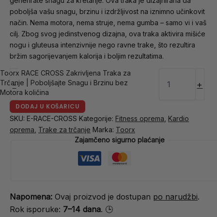
generirate snagu za kretanje. Ova traka je dizajnirana da
poboljša vašu snagu, brzinu i izdržljivost na iznimno učinkovit
način. Nema motora, nema struje, nema gumba – samo vi i vaš
cilj. Zbog svog jedinstvenog dizajna, ova traka aktivira mišiće
nogu i gluteusa intenzivnije nego ravne trake, što rezultira
bržim sagorijevanjem kalorija i boljim rezultatima.
Toorx RACE CROSS Zakrivljena Traka za
Trčanje | Poboljšajte Snagu i Brzinu bez
-
+
Motora količina
DODAJ U KOŠARICU
SKU:
E-RACE-CROSS
Kategorije:
Fitness oprema
,
Kardio
oprema
,
Trake za trčanje
Marka:
Toorx
Zajamčeno sigurno plaćanje
Napomena:
Ovaj proizvod je dostupan
po narudžbi
.
Rok isporuke:
7–14 dana
. 🕒