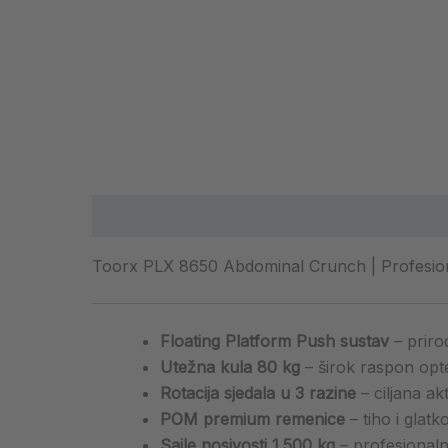
Opis
Dodatne informacije
Toorx PLX 8650 Abdominal Crunch | Profesional
Floating Platform Push sustav
– prirod
Utežna kula 80 kg
– širok raspon opte
Rotacija sjedala u 3 razine
– ciljana akt
POM premium remenice
– tiho i glat
Sajle nosivosti 1.500 kg
– profesionaln