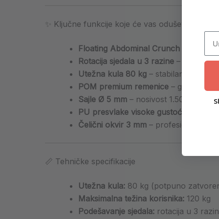
✨ Ključne funkcije koje će vas oduševiti
Floating Abdominal Crunch
– snažna i
Rotacija sjedala u 3 razine
– ciljana ak
Utežna kula 80 kg
– stabilan otpor ti
POM premium remenice
– glatko izvo
Sajle Ø 5 mm
– nosivost 1.500 kg
S
PU presvlake visoke gustoće
– udobno
Čelični okvir 3 mm
– profesionalna stab
📏 Tehničke specifikacije
Utežna kula:
80 kg (potpuno zatvore
Maksimalna težina korisnika:
120 kg
Podešavanje sjedala:
rotacija u 3 razi