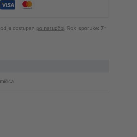
vod je dostupan
po narudžbi
. Rok isporuke:
7–
mišića