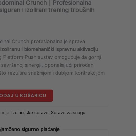
dominal Crunch | Profesionalna
iguran i izolirani trening trbušnih
nal Crunch profesionalna je sprava
zoliranu i biomehanički ispravnu aktivaciju
ng Platform Push sustav omogućuje da gornji
 u savršenoj sinergiji, oponašajući prirodan
 što rezultira snažnijom i dubljom kontrakcijom
ODAJ U KOŠARICU
orije:
Izolacijske sprave
,
Sprave za snagu
jamčeno sigurno plaćanje