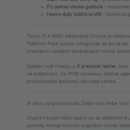
PU jastuci visoke gustoće
– maksimaln
Heavy-duty čelični profili
– konstrukci
Toorx PLX 8650 Abdominal Crunch profesional
Platform Push sustav omogućuje da gornji dio tij
snažnijom i dubljom kontrakcijom rectus abdom
Sjedalo nudi rotaciju u
3 precizne razine
, čime
na kralježnicu. Uz POM remenice, čelične sajle
profesionalne teretane i sportske centre.
🎯 Moć ovog proizvoda: Zašto vam treba Too
Snažni trbušni mišići ključni su za stabilnost t
pokreta. Mnogi korisnici pogrešno izvode klasi