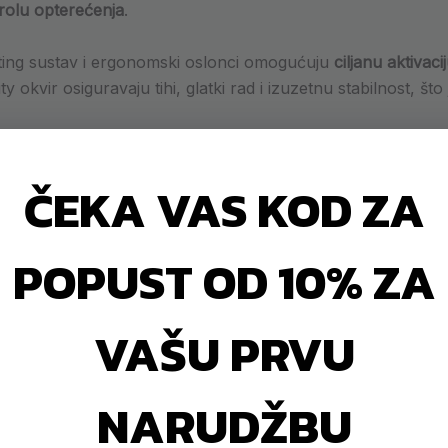
rolu opterećenja
.
loating sustav i ergonomski oslonci omogućuju
ciljanu aktivac
okvir osiguravaju tihi, glatki rad i izuzetnu stabilnost, š
ČEKA VAS KOD ZA
prirodniju fleksiju trupa
nego standardne crunch sprave.
POPUST OD 10% ZA
ljani rad različitih dijelova trbušnih mišića.
 klasičnih plastičnih remenica.
uju industrijske sigurnosne standarde.
VAŠU PRVU
stabilnost i otpornost na intenzivnu upotrebu.
pora za sve razine korisnika, uključujući napredne sportaš
NARUDŽBU
tske modele u stabilnosti, biomehanici i podesivosti.