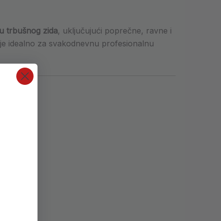
iju trbušnog zida
, uključujući poprečne, ravne i
to je idealno za svakodnevnu profesionalnu
e.