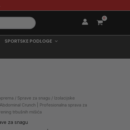
.
SPORTSKE PODLOGE
 oprema
/
Sprave za snagu
/
Izolacijske
Abdominal Crunch | Profesionalna sprava za
trening trbušnih mišića
ave za snagu