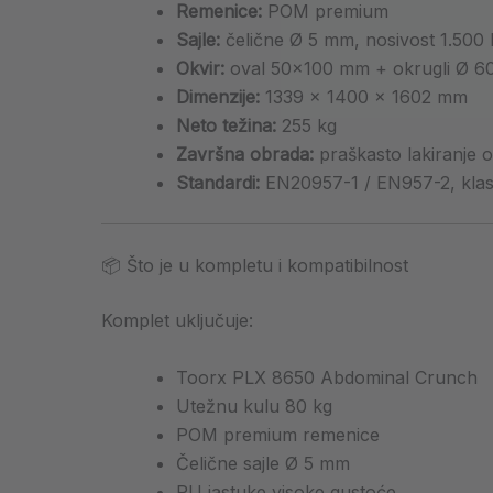
Remenice:
POM premium
Sajle:
čelične Ø 5 mm, nosivost 1.500 
Okvir:
oval 50×100 mm + okrugli Ø 60
Dimenzije:
1339 × 1400 × 1602 mm
Neto težina:
255 kg
Završna obrada:
praškasto lakiranje 
Standardi:
EN20957-1 / EN957-2, kla
📦 Što je u kompletu i kompatibilnost
Komplet uključuje:
Toorx PLX 8650 Abdominal Crunch
Utežnu kulu 80 kg
POM premium remenice
Čelične sajle Ø 5 mm
PU jastuke visoke gustoće