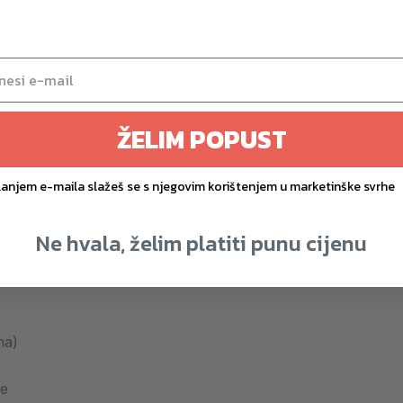
 duboka aktivacija trbušnih mišića 💪
tivacija kosih mišića
ŽELIM POPUST
jekom cijelog pokreta
đenje bez trenja ⚙️
lanjem e-maila slažeš se s njegovim korištenjem u marketinške svrhe
st i otpornost na habanje
ilnost i trajnost
Ne hvala, želim platiti punu cijenu
na)
ne