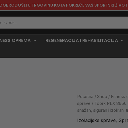
DOBRODOŠLI U TRGOVINU KOJA POKREĆE VAŠ SPORTSKI ŽIVOT
TNESS OPREMA
REGENERACIJA I REHABILITACIJA
Toorx
Početna
/
Shop
/
Fitness
PLX
sprave
/ Toorx PLX 8650 
8650
snažan, siguran i izolirani 
Abdominal
Crunch
Izolacijske sprave
,
Spr
|