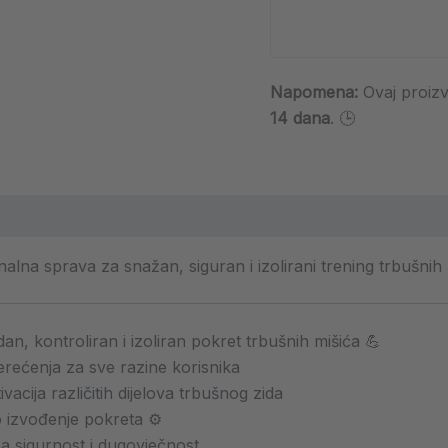
Napomena:
Ovaj proiz
14 dana
. 🕒
na sprava za snažan, siguran i izolirani trening trbušnih 
an, kontroliran i izoliran pokret trbušnih mišića 💪
rećenja za sve razine korisnika
ivacija različitih dijelova trbušnog zida
ko izvođenje pokreta ⚙️
a sigurnost i dugovječnost