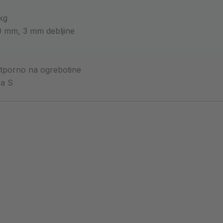
kg
 mm, 3 mm debljine
otporno na ogrebotine
sa S