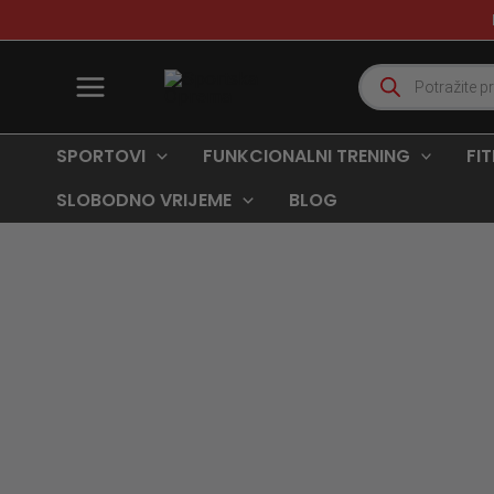
Skip
to
content
Products
search
SPORTOVI
FUNKCIONALNI TRENING
FI
SLOBODNO VRIJEME
BLOG