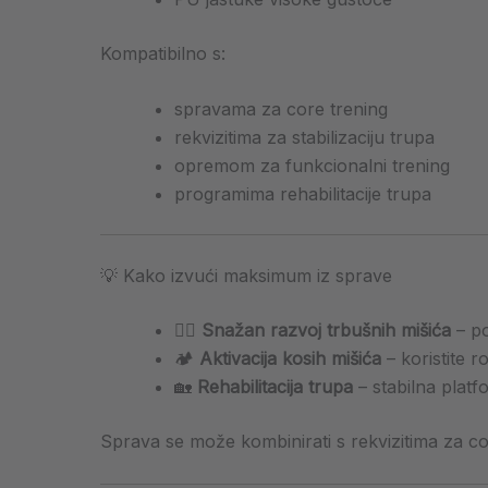
Kompatibilno s:
spravama za core trening
rekvizitima za stabilizaciju trupa
opremom za funkcionalni trening
programima rehabilitacije trupa
💡 Kako izvući maksimum iz sprave
🏋️‍♀️
Snažan razvoj trbušnih mišića
– po
🏕️
Aktivacija kosih mišića
– koristite r
🏡
Rehabilitacija trupa
– stabilna plat
Sprava se može kombinirati s rekvizitima za core