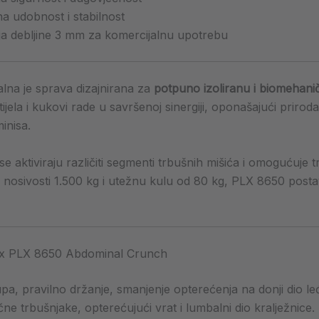
a udobnost i stabilnost
ja debljine 3 mm za komercijalnu upotrebu
na je sprava dizajnirana za
potpuno izoliranu i biomehanič
ela i kukovi rade u savršenoj sinergiji, oponašajući priroda
inisa.
 se aktiviraju različiti segmenti trbušnih mišića i omogućuj
 nosivosti 1.500 kg i utežnu kulu od 80 kg, PLX 8650 postav
rx PLX 8650 Abdominal Crunch
rupa, pravilno držanje, smanjenje opterećenja na donji dio le
čne trbušnjake, opterećujući vrat i lumbalni dio kralježnic