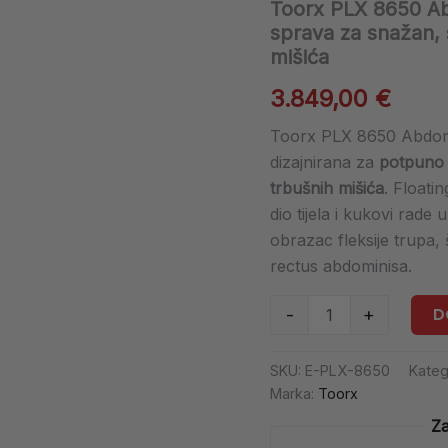
Toorx PLX 8650 Ab
Profesionalna
sprava
sprava za snažan, s
za
mišića
snažan,
siguran
3.849,00
€
i
izolirani
Toorx PLX 8650 Abdomi
trening
dizajnirana za
potpuno i
trbušnih
trbušnih mišića
. Floati
mišića
količina
dio tijela i kukovi rade
obrazac fleksije trupa,
rectus abdominisa.
D
-
+
SKU:
E-PLX-8650
Kateg
Marka:
Toorx
Za