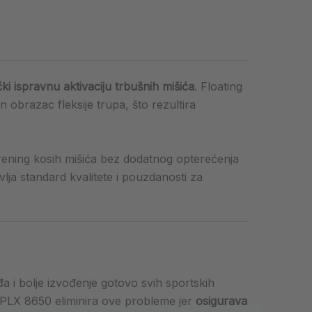
ki ispravnu aktivaciju trbušnih mišića
. Floating
n obrazac fleksije trupa, što rezultira
e trening kosih mišića bez dodatnog opterećenja
lja standard kvalitete i pouzdanosti za
đa i bolje izvođenje gotovo svih sportskih
e. PLX 8650 eliminira ove probleme jer
osigurava