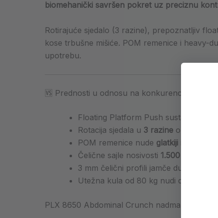
biomehanički savršen pokret uz preciznu kont
Rotirajuće sjedalo (3 razine), prepoznatljiv f
kose trbušne mišiće. POM remenice i heavy-duty 
upotrebu.
🆚 Prednosti u odnosu na konkurenciju
Floating Platform Push sustav pruža
Rotacija sjedala u
3 razine
omogućuje ci
POM remenice nude
glatkiji i tiši rad
od
Čelične sajle nosivosti
1.500 kg
premaš
3 mm čelični profili jamče dugotrajnu 
Utežna kula od 80 kg nudi dovoljno ot
PLX 8650 Abdominal Crunch nadmašuje konkuren