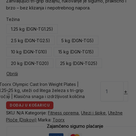
Zahvaljujući tri-grip dizajnu, rukovanje je sigurno, praktično i
brzo – bez klizanja i nepotrebnog napora.
Težina
1.25 kg (DGN-TG1.25)
2.5 kg (DGN-TG2.5)
5 kg (DGN-TG5)
10 kg (DGN-TG10)
15 kg (DGN-TG15)
20 kg (DGN-TG20)
25 kg (DGN-TG25)
Obriši
Toorx Olympic Cast Iron Weight Plates |
1.25–25 kg, uteži od litega železa s tri-grip
-
+
ročaji | Klasična snaga i izdržljivost količina
DODAJ U KOŠARICU
SKU:
N/A
Kategorije:
Fitness oprema
,
Utezi i šipke
,
Utežne
Ploče (Diskovi)
Marka:
Toorx
Zajamčeno sigurno plaćanje