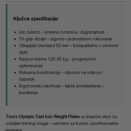
Ključne specifikacije:
Lito železo – iznimna čvrstoća i dugotrajnost
Tri-grip dizajn – sigurno i jednostavno rukovanje
Olimpijski standard 50 mm – kompatibilno s većinom
šipki
Raspon težine 1.25–25 kg – progresivno
opterećenje
Robusna konstrukcija – otporno na udarce i
habanje
Ergonomski rukohvati – lakše premještanje i
korištenje
Toorx Olympic Cast Iron Weight Plates
su klasični utezi za
ozbiljan trening snage – savršeni za kućne i profesionalne
teretane.