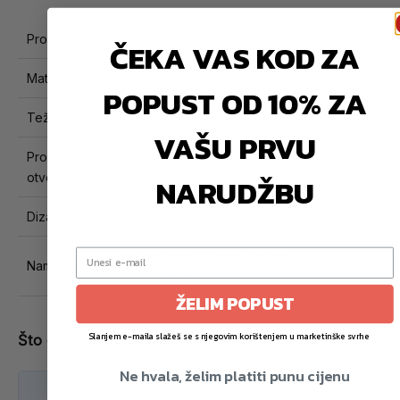
Proizvod
Toorx Olympic Cast Iron Weight Plates
ČEKA VAS KOD ZA
Materijal
Lijevano željezo
POPUST OD 10% ZA
Težine
1.25 / 2.5 / 5 / 10 / 15 / 20 / 25 kg
VAŠU PRVU
Promjer
50 mm (olimpijski standard)
otvora
NARUDŽBU
Dizajn
Tri-grip ručke
Trening snage, fitness, kućna i
Namjena
profesionalna upotreba
ŽELIM POPUST
Slanjem e-maila slažeš se s njegovim korištenjem u marketinške svrhe
Što dobivate u paketu 📦
Ne hvala, želim platiti punu cijenu