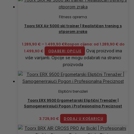
Fitness oprema
Toorx SKX Air 5000 ski trainer | Realističan trening s
otporom zraka
1.289,90
€
–
1.499,90
€
Raspon cijena: od 1.289,90 € do
Ovaj proizvod ima
1.499,90 €
ODABERI OPCIJE
više varijanti. Opcije se mogu odabrati na stranici
proizvoda
Eliptični trenažeri
Toorx ERX 9500 Ergometarski Eliptični Trenažer |
Samogenerirajući Pogon i Profesionalna Preciznost
3.729,90
€
DODAJ U KOŠARICU