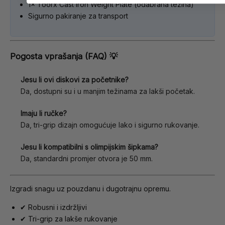
1× Toorx Cast Iron Weight Plate (odabrana težina)
Sigurno pakiranje za transport
Pogosta vprašanja (FAQ) 💡
Jesu li ovi diskovi za početnike?
Da, dostupni su i u manjim težinama za lakši početak.
Imaju li ručke?
Da, tri-grip dizajn omogućuje lako i sigurno rukovanje.
Jesu li kompatibilni s olimpijskim šipkama?
Da, standardni promjer otvora je 50 mm.
Izgradi snagu uz pouzdanu i dugotrajnu opremu.
✔ Robusni i izdržljivi
✔ Tri-grip za lakše rukovanje