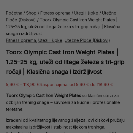
Početna
/
Shop
/
Fitness oprema
/
Utezi i šipke
/
Utežne
Ploče (Diskovi)
/ Toorx Olympic Cast Iron Weight Plates |
1.25–25 kg, uteži od litega železa s tri-grip ročaji | Klasična
snaga i izdržljivost
Fitness oprema
,
Utezi i šipke
,
Utežne Ploče (Diskovi)
Toorx Olympic Cast Iron Weight Plates |
1.25–25 kg, uteži od litega železa s tri-grip
ročaji | Klasična snaga i izdržljivost
5,90
€
–
118,90
€
Raspon cijena: od 5,90 € do 118,90 €
Toorx Olympic Cast Iron Weight Plates
su klasični utezi za
ozbiljan trening snage – savršeni za kućne i profesionalne
teretane.
Izrađeni od kvalitetnog lijevanog željeza, ovi diskovi pružaju
maksimalnu izdržljivost i stabilnost tijekom treninga.