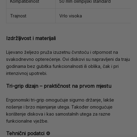
Kompatibilnost
50 mm olimpijski standard
Trajnost
Vrlo visoka
Izdržljivost i materijali
Lijevano željezo pruža izuzetnu čvrstoću i otpornost na
svakodnevno opterećenje. Ovi diskovi su napravljeni da traju
godinama bez gubitka funkcionalnosti ili oblika, čak i pri
intenzivnoj upotrebi.
Tri-grip dizajn – praktičnost na prvom mjestu
Ergonomski tri-grip omogućuje sigurno držanje, lakše
nošenje i brzo mijenjanje utega. Također omogućuje
korištenje diskova i kao samostalnih utega za razne
funkcionalne vježbe.
Tehnični podatci ⚙️