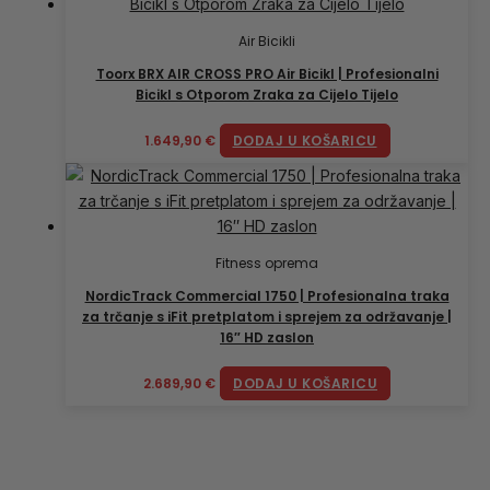
Air Bicikli
Toorx BRX AIR CROSS PRO Air Bicikl | Profesionalni
Bicikl s Otporom Zraka za Cijelo Tijelo
1.649,90
€
DODAJ U KOŠARICU
Fitness oprema
NordicTrack Commercial 1750 | Profesionalna traka
za trčanje s iFit pretplatom i sprejem za održavanje |
16″ HD zaslon
2.689,90
€
DODAJ U KOŠARICU