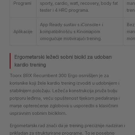
Programi
sporty, cardio, watt, recovery, body fat
manj
tester i 4 HRC programa.
tren
App Ready sustav s iConsole+ i
Bez 
Aplikacije
kompatibilnošću s Kinomapom
manj
omogućuje motivirajući trening.
mono
Ergometarski ležeći sobni bicikl za udoban
kardio trening
Toorx BRX Recumbent 300 Ergo osmišljen je za
korisnike koji žele kardio trening izvoditi u udobnijem i
stabilnijem položaju. Ležeća konstrukcija pruža bolju
potporu leđima, veću opuštenost tijekom pedaliranja i
manje opterećenje zglobova u usporedbi s klasičnim
uspravnim sobnim biciklom.
Ergometarski rad znači da je trening preciznije nadziran i
prikladan za strukturirane programe. To je posebno