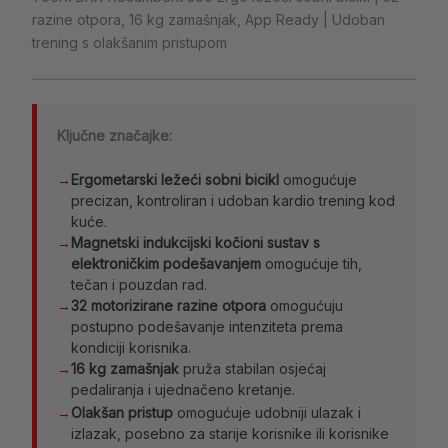
razine otpora, 16 kg zamašnjak, App Ready | Udoban
trening s olakšanim pristupom
Ključne značajke:
→
Ergometarski ležeći sobni bicikl
omogućuje
precizan, kontroliran i udoban kardio trening kod
kuće.
→
Magnetski indukcijski kočioni sustav s
elektroničkim podešavanjem
omogućuje tih,
tečan i pouzdan rad.
→
32 motorizirane razine otpora
omogućuju
postupno podešavanje intenziteta prema
kondiciji korisnika.
→
16 kg zamašnjak
pruža stabilan osjećaj
pedaliranja i ujednačeno kretanje.
→
Olakšan pristup
omogućuje udobniji ulazak i
izlazak, posebno za starije korisnike ili korisnike