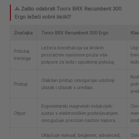
🚴 Zašto odabrati Toorx BRX Recumbent 300
Ergo ležeći sobni bicikl?
Značajka
Toorx BRX Recumbent 300 Ergo
Klas
Ležeća konstrukcija sa širokim
Uspr
Položaj
prozračnim naslonom pruža više
tren
treninga
potpore za leđa i opušteniji položaj.
leđa
Kod 
Olakšan pristup omogućuje udobniji
Pristup
pot
ulazak i izlazak s uređaja.
pre
Ergometarski magnetski indukcijski
Osno
Otpor
sustav s elektroničkim podešavanjem
manj
omogućuje precizan nadzor napora.
pod
Uključuje manual, beginner, advanced,
Osn