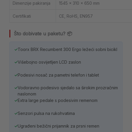
Dimenzije pakiranja
1545 × 310 × 650 mm
Certifikati
CE, RoHS, EN957
Što dobivate u paketu? 📦
✓
Toorx BRX Recumbent 300 Ergo ležeći sobni bicikl
✓
Višebojno osvijetljen LCD zaslon
✓
Podesivi nosač za pametni telefon i tablet
✓
Vodoravno podesivo sjedalo sa širokim prozračnim
naslonom
✓
Extra large pedale s podesivim remenom
✓
Senzori pulsa na rukohvatima
✓
Ugrađeni bežični prijamnik za prsni remen