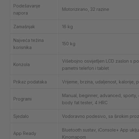
Podešavanje
Motorizirano, 32 razine
napora
Zamašnjak
16 kg
Najveća težina
150 kg
korisnika
Višebojno osvijetljen LCD zaslon s 
Konzola
pametni telefon i tablet
Prikaz podataka
Vrijeme, brzina, udaljenost, kalorije, 
Manual, beginner, advanced, sporty, c
Programi
body fat tester, 4 HRC
Sjedalo
Vodoravno podesivo, sa širokim pro
Bluetooth sustav, iConsole+ App uklj
App Ready
Kinomapom