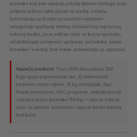
korisnike koji žele udobniji položaj tijekom treninga, bolju
potporu leđima i lakši ulazak na uređaj. Ležeća
konstrukcija sa širokim prozračnim naslonom
omogućuje opušteniji trening od klasičnog uspravnog
sobnog bicikla, pa je odličan izbor za kućnu upotrebu,
rehabilitacijski usmjereno vježbanje, početnike, starije
korisnike i sve koji žele manje opterećenja za zglobove.
Najveća prednost:
Toorx BRX Recumbent 300
Ergo spaja ergometarski rad, 32 elektronički
podesive razine otpora, 16 kg zamašnjak, App
Ready povezivost, HRC programe, olakšan pristup
i najveću težinu korisnika 150 kg — zato je odličan
izbor za udoban, kontroliran i siguran kardio trening
kod kuće.