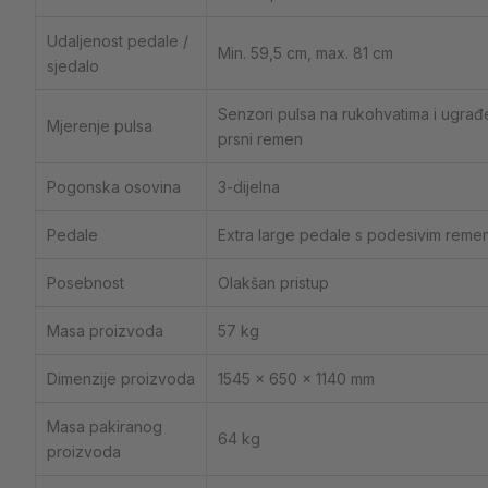
Udaljenost pedale /
Min. 59,5 cm, max. 81 cm
sjedalo
Senzori pulsa na rukohvatima i ugrađe
Mjerenje pulsa
prsni remen
Pogonska osovina
3-dijelna
Pedale
Extra large pedale s podesivim rem
Posebnost
Olakšan pristup
Masa proizvoda
57 kg
Dimenzije proizvoda
1545 × 650 × 1140 mm
Masa pakiranog
64 kg
proizvoda