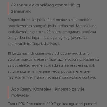
32 razine elektroničkog otpora i 16 kg
zamašnjak
Magnetski indukcijski kočioni sustav s elektroničkim
podešavanjem omogućuje tih i tečan rad. Motorizirano
podešavanje napora na 32 razine omogućuje preciznu
prilagodbu treninga — od laganog zagrijavanja do
intenzivnijih treninga izdržljivosti.
16 kg zamašnjak osigurava ujednačeno pedaliranje i
stabilan osjećaj kretanja. Niže razine otpora prikladne su
za početnike, regeneraciju i dulji umjereni trening, dok
su više razine namijenjene većoj potrošnji energije,
naprednijim treninzima i jačanju srčano-žilnog sustava.
App Ready: iConsole+ i Kinomap za više
motivacije
Toorx BRX Recumbent 300 Ergo ima ugrađeni pametni