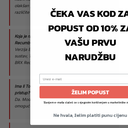
olakšan pristup, 32 razine otpora i programe za
ČEKA VAS KOD Z
različite razine pripremljenosti.
POPUST OD 10% Z
Koja je razlika između BRX Recumbent 300 i BRX
VAŠU PRVU
Recumbent 300 Ergo?
Verzija Ergo ima ergometarski magnetski indukcijski
NARUDŽBU
sustav, 16 kg zamašnjak i olakšan pristup. Osnovni
BRX Recumbent 300 ima 14 kg zamašnjak.
Ima li Toorx BRX Recumbent 300 Ergo olakšan
ŽELIM POPUST
pristup?
Da. Model je opremljen olakšanim pristupom, što
Slanjem e-maila slažeš se s njegovim korištenjem u marketinške s
omogućuje udobniji ulazak i izlazak s uređaja.
Ne hvala, želim platiti punu cijenu