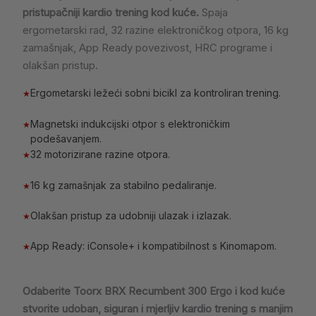
pristupačniji kardio trening kod kuće.
Spaja
ergometarski rad, 32 razine elektroničkog otpora, 16 kg
zamašnjak, App Ready povezivost, HRC programe i
olakšan pristup.
Ergometarski ležeći sobni bicikl za kontroliran trening.
★
Magnetski indukcijski otpor s elektroničkim
★
podešavanjem.
32 motorizirane razine otpora.
★
16 kg zamašnjak za stabilno pedaliranje.
★
Olakšan pristup za udobniji ulazak i izlazak.
★
App Ready: iConsole+ i kompatibilnost s Kinomapom.
★
Odaberite Toorx BRX Recumbent 300 Ergo i kod kuće
stvorite udoban, siguran i mjerljiv kardio trening s manjim