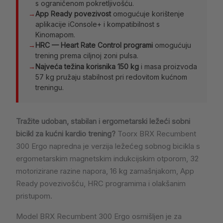
s ograničenom pokretljivošću.
→
App Ready povezivost
omogućuje korištenje
aplikacije iConsole+ i kompatibilnost s
Kinomapom.
→
HRC — Heart Rate Control programi
omogućuju
trening prema ciljnoj zoni pulsa.
→
Najveća težina korisnika 150 kg
i masa proizvoda
57 kg pružaju stabilnost pri redovitom kućnom
treningu.
Tražite udoban, stabilan i ergometarski ležeći sobni
bicikl za kućni kardio trening?
Toorx BRX Recumbent
300 Ergo napredna je verzija ležećeg sobnog bicikla s
ergometarskim magnetskim indukcijskim otporom, 32
motorizirane razine napora, 16 kg zamašnjakom, App
Ready povezivošću, HRC programima i olakšanim
pristupom.
Model BRX Recumbent 300 Ergo osmišljen je za