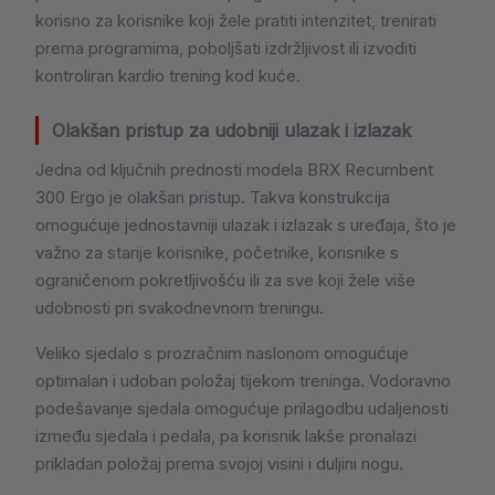
korisno za korisnike koji žele pratiti intenzitet, trenirati
prema programima, poboljšati izdržljivost ili izvoditi
kontroliran kardio trening kod kuće.
Olakšan pristup za udobniji ulazak i izlazak
Jedna od ključnih prednosti modela BRX Recumbent
300 Ergo je olakšan pristup. Takva konstrukcija
omogućuje jednostavniji ulazak i izlazak s uređaja, što je
važno za starije korisnike, početnike, korisnike s
ograničenom pokretljivošću ili za sve koji žele više
udobnosti pri svakodnevnom treningu.
Veliko sjedalo s prozračnim naslonom omogućuje
optimalan i udoban položaj tijekom treninga. Vodoravno
podešavanje sjedala omogućuje prilagodbu udaljenosti
između sjedala i pedala, pa korisnik lakše pronalazi
prikladan položaj prema svojoj visini i duljini nogu.