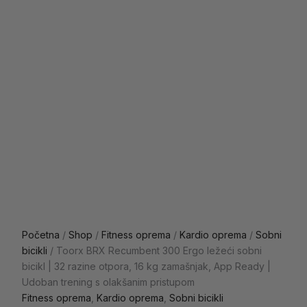
Početna
/
Shop
/
Fitness oprema
/
Kardio oprema
/
Sobni
bicikli
/ Toorx BRX Recumbent 300 Ergo ležeći sobni
bicikl | 32 razine otpora, 16 kg zamašnjak, App Ready |
Udoban trening s olakšanim pristupom
Fitness oprema
,
Kardio oprema
,
Sobni bicikli