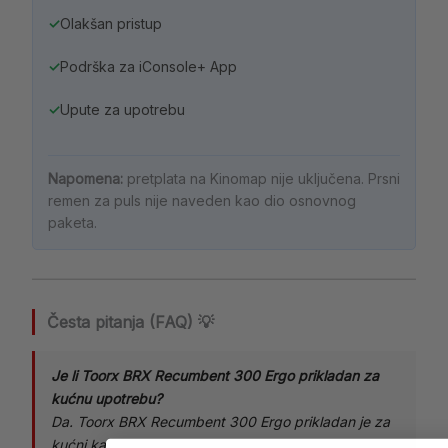
✓
Olakšan pristup
✓
Podrška za iConsole+ App
✓
Upute za upotrebu
Napomena:
pretplata na Kinomap nije uključena. Prsni
remen za puls nije naveden kao dio osnovnog
paketa.
Česta pitanja (FAQ) 💡
Je li Toorx BRX Recumbent 300 Ergo prikladan za
kućnu upotrebu?
Da. Toorx BRX Recumbent 300 Ergo prikladan je za
kućni kardio trening jer omogućuje udoban položaj,