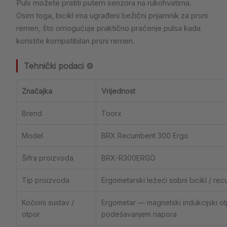
Puls možete pratiti putem senzora na rukohvatima.
Osim toga, bicikl ima ugrađeni bežični prijamnik za prsni
remen, što omogućuje praktično praćenje pulsa kada
koristite kompatibilan prsni remen.
Tehnički podaci ⚙️
Značajka
Vrijednost
Brend
Toorx
Model
BRX Recumbent 300 Ergo
Šifra proizvoda
BRX-R300ERGO
Tip proizvoda
Ergometarski ležeći sobni bicikl / r
Kočioni sustav /
Ergometar — magnetski indukcijski ot
otpor
podešavanjem napora