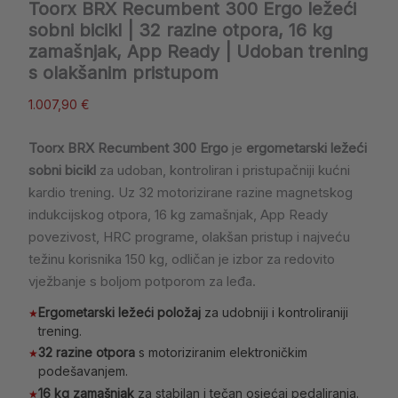
Toorx BRX Recumbent 300 Ergo ležeći
sobni bicikl | 32 razine otpora, 16 kg
zamašnjak, App Ready | Udoban trening
s olakšanim pristupom
1.007,90
€
Toorx BRX Recumbent 300 Ergo
je
ergometarski ležeći
sobni bicikl
za udoban, kontroliran i pristupačniji kućni
kardio trening. Uz 32 motorizirane razine magnetskog
indukcijskog otpora, 16 kg zamašnjak, App Ready
povezivost, HRC programe, olakšan pristup i najveću
težinu korisnika 150 kg, odličan je izbor za redovito
vježbanje s boljom potporom za leđa.
Ergometarski ležeći položaj
za udobniji i kontroliraniji
★
trening.
32 razine otpora
s motoriziranim elektroničkim
★
podešavanjem.
16 kg zamašnjak
za stabilan i tečan osjećaj pedaliranja.
★