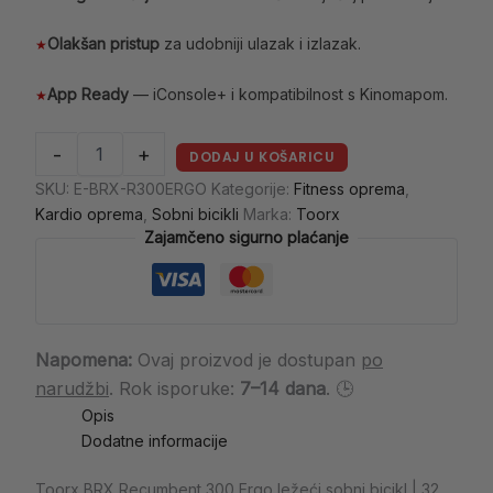
Olakšan pristup
za udobniji ulazak i izlazak.
★
App Ready
— iConsole+ i kompatibilnost s Kinomapom.
★
-
+
DODAJ U KOŠARICU
SKU:
E-BRX-R300ERGO
Kategorije:
Fitness oprema
,
Kardio oprema
,
Sobni bicikli
Marka:
Toorx
Zajamčeno sigurno plaćanje
Napomena:
Ovaj proizvod je dostupan
po
narudžbi
. Rok isporuke:
7–14 dana
. 🕒
Opis
Dodatne informacije
Toorx BRX Recumbent 300 Ergo ležeći sobni bicikl | 32