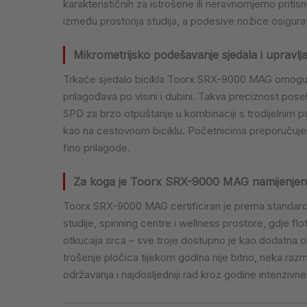
karakterističnih za istrošene ili neravnomjerno prit
između prostorija studija, a podesive nožice osigura
Mikrometrijsko podešavanje sjedala i upravl
Trkaće sjedalo bicikla Toorx SRX-9000 MAG omoguću
prilagođava po visini i dubini. Takva preciznost posebn
SPD za brzo otpuštanje u kombinaciji s trodijelnim po
kao na cestovnom biciklu. Početnicima preporučujemo
fino prilagode.
Za koga je Toorx SRX-9000 MAG namijenjen
Toorx SRX-9000 MAG certificiran je prema standardu
studije, spinning centre i wellness prostore, gdje f
otkucaja srca – sve troje dostupno je kao dodatna o
trošenje pločica tijekom godina nije bitno, neka ra
održavanja i najdosljedniji rad kroz godine intenzivn