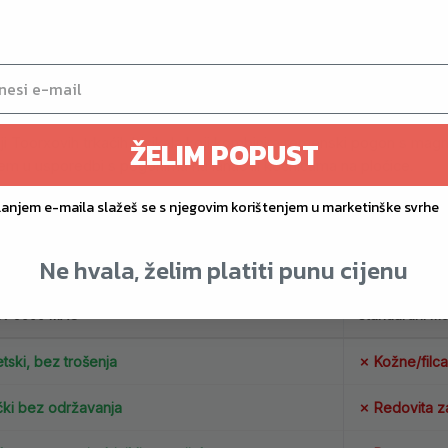
magnetskim kočionim sustavom, koji taj problem rješava u korijen
ri deset tisućitoj vožnji, a remenski pogon dodatno smanjuje potrebn
ening bez redovitih zahvata.
i Toorxovih trkaćih bicikala koji kombinira remenski pogon s ma
ŽELIM POPUST
m u usporedbi s pogonima na lanac ili kočnicama na pločice.
lanjem e-maila slažeš se s njegovim korištenjem u marketinške svrhe
Ne hvala, želim platiti punu cijenu
RX-9000 MAG
Standardni mo
ski, bez trošenja
✗ Kožne/filca
čki bez održavanja
✗ Redovita za