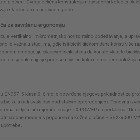
isnute pločice. Čvrsta čelična konstrukcija i transportni kotačići 
vaju stabilnost i na neravnom podu.
jača za savršenu ergonomiju
je vertikalno i mikrometrijsko horizontalno podešavanje, a upra
o je važna u studijima, gdje isti bicikl tijekom dana koristi više raz
gonom omogućuju iskusnim biciklistima da koriste vlastite biciklis
 da sjedalo najprije podese u visinu kuka u stojećem položaju uz 
 EN957-5 klasa S, čime je potvrđena njegova prikladnost za profe
lota bicikala radi svaki dan pod stalnim opterećenjem. Osnovna izv
prema, uključujući mjerače snage TX POWER na pedalama. Tko cijeni
zmotri srodne modele s pogonom na kožne pločice – SRX-9000 MAG p
e upotrebe.