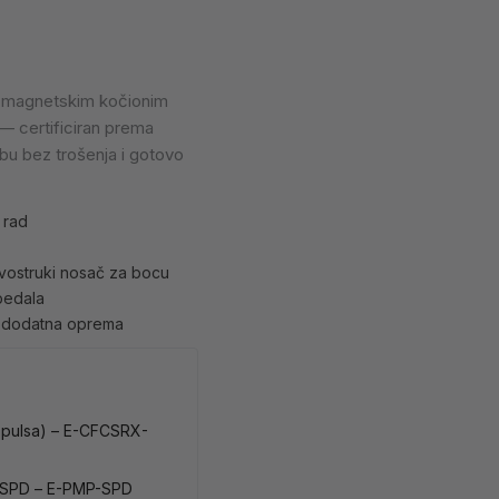
s magnetskim kočionim
 certificiran prema
bu bez trošenja i gotovo
 rad
dvostruki nosač za bocu
pedala
o dodatna oprema
e pulsa) – E-CFCSRX-
 SPD – E-PMP-SPD