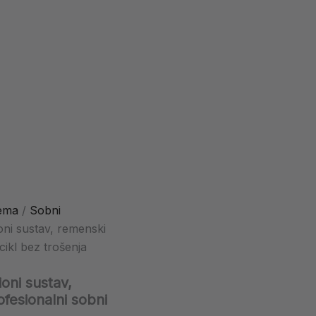
ema
/
Sobni
ni sustav, remenski
cikl bez trošenja
oni sustav,
fesionalni sobni