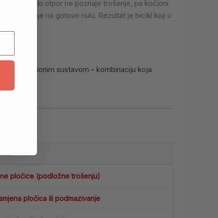
u. Magnetski otpor ne poznaje trošenje, pa kočioni
o održavanje na gotovo nulu. Rezultat je bicikl koji u
gnetskim kočionim sustavom – kombinaciju koja
deli
ne pločice (podložne trošenju)
mjena pločica ili podmazivanje