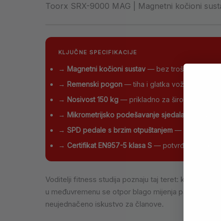
Toorx SRX-9000 MAG | Magnetni kočioni sustav,
KLJUČNE SPECIFIKACIJE
→
Magnetni kočioni sustav
— bez trošenja, bez b
→
Remenski pogon
— tiha i glatka vožnja bez p
→
Nosivost 150 kg
— prikladno za širok krug koris
→
Mikrometrijsko podešavanje sjedala i upravljač
→
SPD pedale s brzim otpuštanjem
— za autentičan
→
Certifikat EN957-5 klasa S
— potvrđena prikladn
Voditelji fitness studija poznaju taj teret: kod bicik
u međuvremenu se otpor blago mijenja pa bicikli u is
neujednačeno iskustvo za članove.