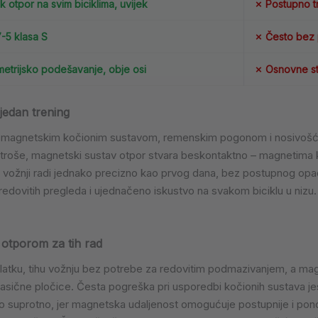
 otpor na svim biciklima, uvijek
✗ Postupno tr
-5 klasa S
✗ Često bez p
etrijsko podešavanje, obje osi
✗ Osnovne s
jedan trening
s magnetskim kočionim sustavom, remenskim pogonom i nosivošću 
i troše, magnetski sustav otpor stvara beskontaktno – magnetima koj
u vožnji radi jednako precizno kao prvog dana, bez postupnog opada
redovitih pregleda i ujednačeno iskustvo na svakom biciklu u nizu.
otporom za tih rad
u, tihu vožnju bez potrebe za redovitim podmazivanjem, a magne
le klasične pločice. Česta pogreška pri usporedbi kočionih sustava 
vo suprotno, jer magnetska udaljenost omogućuje postupnije i pon