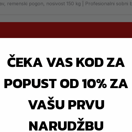
 remenski pogon, nosivost 150 kg | Profesionalni sobni bi
uke, precizno podešavanje otpora zauvijek
otrebe za održavanjem
ČEKA VAS KOD ZA
nika u studiju
a
— savršena ergonomija za svakog korisnika
POPUST OD 10% ZA
 osjećaj pedaliranja s biciklističkim cipelama
ost za profesionalnu, studijsku upotrebu
VAŠU PRVU
ala s filcanim ili kožnim kočionim pločicama potrebno je redovito pr
tom redu više ne rade posve jednako. Kod deset ili dvadeset bicika
NARUDŽBU