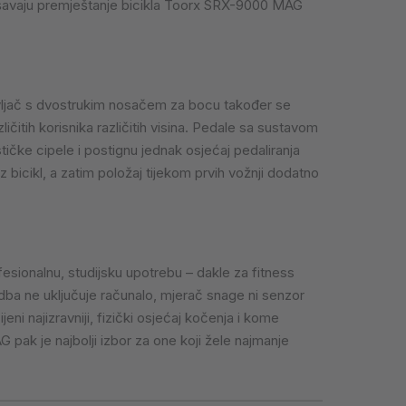
olakšavaju premještanje bicikla Toorx SRX-9000 MAG
vljač s dvostrukim nosačem za bocu također se
ličitih korisnika različitih visina. Pedale sa sustavom
tičke cipele i postignu jednak osjećaj pedaliranja
bicikl, a zatim položaj tijekom prvih vožnji dodatno
sionalnu, studijsku upotrebu – dakle za fitness
edba ne uključuje računalo, mjerač snage ni senzor
 najizravniji, fizički osjećaj kočenja i kome
ak je najbolji izbor za one koji žele najmanje