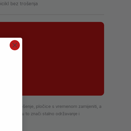
cikl bez trošenja
ovjeravati trošenje, pločice s vremenom zamijeniti, a
la u studiju to znači stalno održavanje i