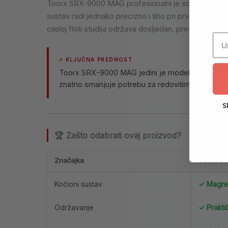
Toorx SRX-9000 MAG profesionalni je sobni bicikl s 
sustav radi jednako precizno i tiho pri prvoj kao i p
cijeloj floti studija održava dosljedan, predvidljiv tr
⚡ KLJUČNA PREDNOST
Toorx SRX-9000 MAG jedini je model u ovoj serij
znatno smanjuje potrebu za redovitim održavanje
S
🏆 Zašto odabrati ovaj proizvod?
Značajka
Toorx S
Kočioni sustav
✓ Magnet
Održavanje
✓ Prakti