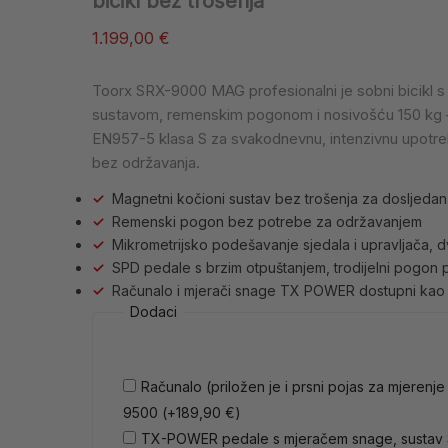
bicikl bez trošenja
1.199,00
€
Toorx SRX-9000 MAG profesionalni je sobni bicikl 
sustavom, remenskim pogonom i nosivošću 150 kg —
EN957-5 klasa S za svakodnevnu, intenzivnu upotre
bez održavanja.
✓
Magnetni kočioni sustav bez trošenja za dosljedan
✓
Remenski pogon bez potrebe za održavanjem
✓
Mikrometrijsko podešavanje sjedala i upravljača, 
✓
SPD pedale s brzim otpuštanjem, trodijelni pogon 
✓
Računalo i mjerači snage TX POWER dostupni ka
Dodaci
Računalo (priložen je i prsni pojas za mjerenj
9500
(+
189,90
€
)
TX-POWER pedale s mjeračem snage, sustav