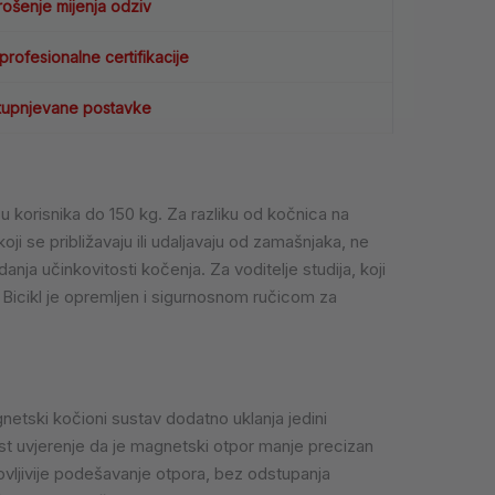
ošenje mijenja odziv
rofesionalne certifikacije
tupnjevane postavke
korisnika do 150 kg. Za razliku od kočnica na
i se približavaju ili udaljavaju od zamašnjaka, ne
nja učinkovitosti kočenja. Za voditelje studija, koji
 Bicikl je opremljen i sigurnosnom ručicom za
tski kočioni sustav dodatno uklanja jedini
jest uvjerenje da je magnetski otpor manje precizan
ovljivije podešavanje otpora, bez odstupanja