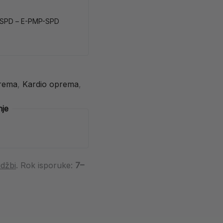
 SPD – E-PMP-SPD
prema
,
Kardio oprema
,
nje
džbi
. Rok isporuke:
7–