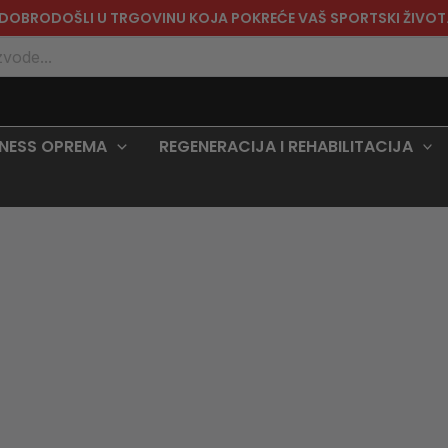
DOBRODOŠLI U TRGOVINU KOJA POKREĆE VAŠ SPORTSKI ŽIVOT
TNESS OPREMA
REGENERACIJA I REHABILITACIJA