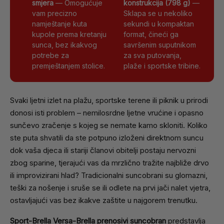
smjera
— Omogućuje
konstrukcija (798 g)
—
vam precizno
Sklapa se u nekoliko
namještanje kuta
sekundi u kompaktan
kupole prema kretanju
format, čineći ga
sunca, bez ikakvog
savršenim suputnikom
potrebe za
za sva putovanja,
premještanjem stolice.
plaže i sportske tribine.
Svaki ljetni izlet na plažu, sportske terene ili piknik u prirodi
donosi isti problem – nemilosrdne ljetne vrućine i opasno
sunčevo zračenje s kojeg se nemate kamo skloniti. Koliko
ste puta shvatili da ste potpuno izloženi direktnom suncu
dok vaša djeca ili stariji članovi obitelji postaju nervozni
zbog sparine, tjerajući vas da mrzlično tražite najbliže drvo
ili improvizirani hlad? Tradicionalni suncobrani su glomazni,
teški za nošenje i sruše se ili odlete na prvi jači nalet vjetra,
ostavljajući vas bez ikakve zaštite u najgorem trenutku.
Sport-Brella Versa-Brella prenosivi suncobran
predstavlja