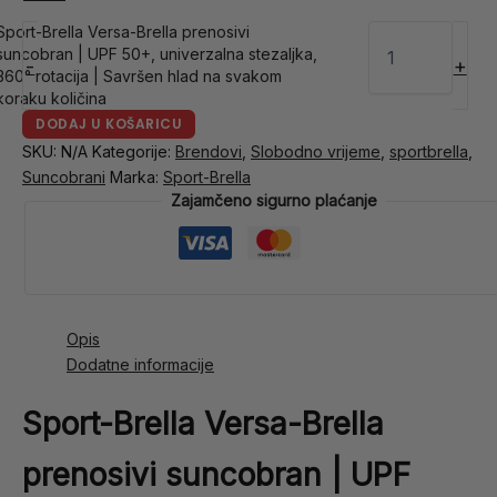
Sport-Brella Versa-Brella prenosivi
suncobran | UPF 50+, univerzalna stezaljka,
-
+
360° rotacija | Savršen hlad na svakom
koraku količina
DODAJ U KOŠARICU
SKU:
N/A
Kategorije:
Brendovi
,
Slobodno vrijeme
,
sportbrella
,
Suncobrani
Marka:
Sport-Brella
Zajamčeno sigurno plaćanje
Opis
Dodatne informacije
Sport-Brella Versa-Brella
prenosivi suncobran | UPF