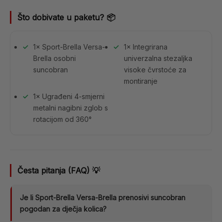
Što dobivate u paketu? 📦
✓
1× Sport-Brella Versa-
✓
1× Integrirana
Brella osobni
univerzalna stezaljka
suncobran
visoke čvrstoće za
montiranje
✓
1× Ugrađeni 4-smjerni
metalni nagibni zglob s
rotacijom od 360°
Česta pitanja (FAQ) 💡
Je li Sport-Brella Versa-Brella prenosivi suncobran
pogodan za dječja kolica?