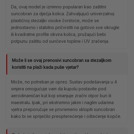
Da, ovaj model je iznimno popularan kao zaštitni
suncobran za dječja kolica. Zahvaljujući univerzalnoj
plastičnoj stezaljki visoke čvrstoće, može se
jednostavno i stabilno pričvrstiti na gotovo sve okrugle
ili kvadratne profile okvira kolica, pružajući bebi
potpunu zaštitu od sunčeve topline i UV zračenja.
Može li se ovaj prenosivi suncobran sa stezaljkom
koristiti na plaži kada puše vjetar?
Može, no potreban je oprez. Sustav podešavanja u 4
smjera omogućuje vam da kupolu postavite pod
aerodinamičan kut koji smanjuje zračni otpor buri ili
maestralu. Ipak, pri ekstremno jakim i naglim udarima
vjetra preporučuje se privremeno sklopiti suncobran
kako bi se spriječilo preopterećenje i oštećenje kopče.