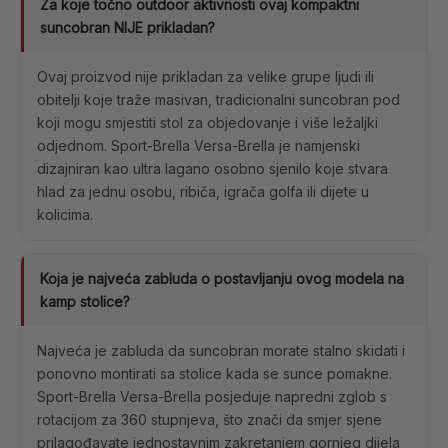
Za koje točno outdoor aktivnosti ovaj kompaktni
suncobran NIJE prikladan?
Ovaj proizvod nije prikladan za velike grupe ljudi ili
obitelji koje traže masivan, tradicionalni suncobran pod
koji mogu smjestiti stol za objedovanje i više ležaljki
odjednom. Sport-Brella Versa-Brella je namjenski
dizajniran kao ultra lagano osobno sjenilo koje stvara
hlad za jednu osobu, ribiča, igrača golfa ili dijete u
kolicima.
Koja je najveća zabluda o postavljanju ovog modela na
kamp stolice?
Najveća je zabluda da suncobran morate stalno skidati i
ponovno montirati sa stolice kada se sunce pomakne.
Sport-Brella Versa-Brella posjeduje napredni zglob s
rotacijom za 360 stupnjeva, što znači da smjer sjene
prilagođavate jednostavnim zakretanjem gornjeg dijela