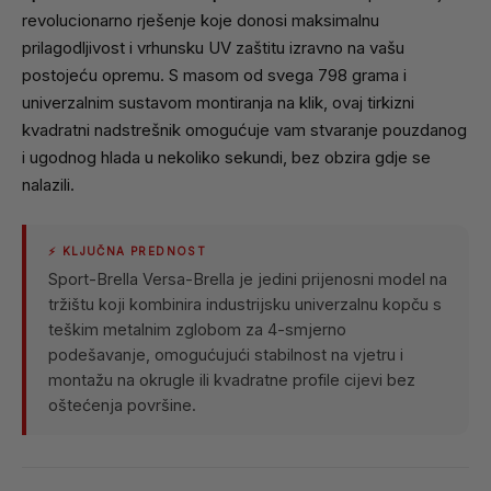
revolucionarno rješenje koje donosi maksimalnu
prilagodljivost i vrhunsku UV zaštitu izravno na vašu
postojeću opremu. S masom od svega 798 grama i
univerzalnim sustavom montiranja na klik, ovaj tirkizni
kvadratni nadstrešnik omogućuje vam stvaranje pouzdanog
i ugodnog hlada u nekoliko sekundi, bez obzira gdje se
nalazili.
⚡ KLJUČNA PREDNOST
Sport-Brella Versa-Brella je jedini prijenosni model na
tržištu koji kombinira industrijsku univerzalnu kopču s
teškim metalnim zglobom za 4-smjerno
podešavanje, omogućujući stabilnost na vjetru i
montažu na okrugle ili kvadratne profile cijevi bez
oštećenja površine.