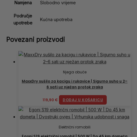
Namjena
Slobodno vrijeme
Područje
Kućna upotreba
upotrebe
Povezani proizvodi
Njega obuće
MaxxDry sušilo za kacigu i rukavice | Sigurno suho u 2–
6 sati uz nježan protok zraka
119,90
€
DODAJ U KOŠARICU
Električni romobili
Egoni S19 električni romobil | 500 W | Do 45 km dometa