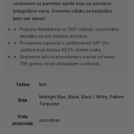
otvorenom uz pametno sjenilo koje se savršeno
prilagođava vama. Donesite odluku za bezbrižno
ljeto već danas!
Potpuna fleksibilnost uz 360° rotaciju i univerzalnu
★
stezaljku za sve outdoor površine.
Provjerena sigurnost s certificiranom SPF 50+
★
zaštitom koja blokira 99,5% štetnih zraka.
Ekstremna lakoća prenošenja s masom od samo
★
798 grama i brzim sklapanjem u sekundi.
Težina
N/A
Midnight Blue, Black, Black / White, Pattern
Boja
Turquoise
Vrsta
suncobran
proizvoda