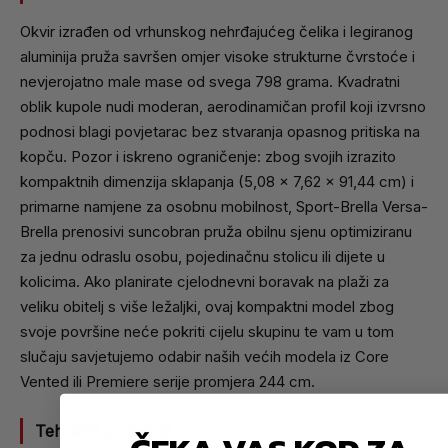
Okvir izrađen od vrhunskog nehrđajućeg čelika i legiranog
aluminija pruža savršen omjer visoke strukturne čvrstoće i
nevjerojatno male mase od svega 798 grama. Kvadratni
oblik kupole nudi moderan, aerodinamičan profil koji izvrsno
podnosi blagi povjetarac bez stvaranja opasnog pritiska na
kopču. Pozor i iskreno ograničenje: zbog svojih izrazito
kompaktnih dimenzija sklapanja (5,08 x 7,62 x 91,44 cm) i
primarne namjene za osobnu mobilnost, Sport-Brella Versa-
Brella prenosivi suncobran pruža obilnu sjenu optimiziranu
za jednu odraslu osobu, pojedinačnu stolicu ili dijete u
kolicima. Ako planirate cjelodnevni boravak na plaži za
veliku obitelj s više ležaljki, ovaj kompaktni model zbog
svoje površine neće pokriti cijelu skupinu te vam u tom
slučaju savjetujemo odabir naših većih modela iz Core
Vented ili Premiere serije promjera 244 cm.
Tehnički podaci ⚙️