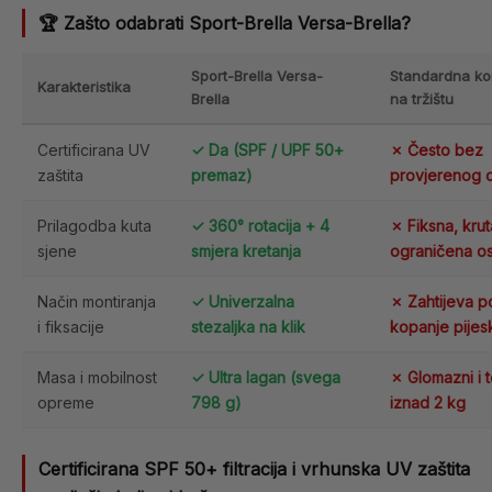
🏆 Zašto odabrati Sport-Brella Versa-Brella?
Sport-Brella Versa-
Standardna ko
Karakteristika
Brella
na tržištu
Certificirana UV
✓ Da (SPF / UPF 50+
✗ Često bez
zaštita
premaz)
provjerenog ce
Prilagodba kuta
✓ 360° rotacija + 4
✗ Fiksna, kruta
sjene
smjera kretanja
ograničena o
Način montiranja
✓ Univerzalna
✗ Zahtijeva pos
i fiksacije
stezaljka na klik
kopanje pijes
Masa i mobilnost
✓ Ultra lagan (svega
✗ Glomazni i t
opreme
798 g)
iznad 2 kg
Certificirana SPF 50+ filtracija i vrhunska UV zaštita