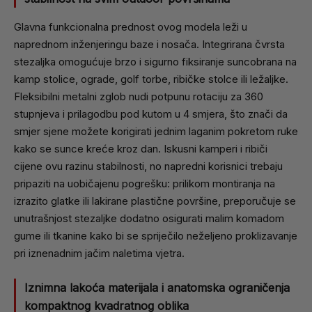
Glavna funkcionalna prednost ovog modela leži u
naprednom inženjeringu baze i nosača. Integrirana čvrsta
stezaljka omogućuje brzo i sigurno fiksiranje suncobrana na
kamp stolice, ograde, golf torbe, ribičke stolce ili ležaljke.
Fleksibilni metalni zglob nudi potpunu rotaciju za 360
stupnjeva i prilagodbu pod kutom u 4 smjera, što znači da
smjer sjene možete korigirati jednim laganim pokretom ruke
kako se sunce kreće kroz dan. Iskusni kamperi i ribiči
cijene ovu razinu stabilnosti, no napredni korisnici trebaju
pripaziti na uobičajenu pogrešku: prilikom montiranja na
izrazito glatke ili lakirane plastične površine, preporučuje se
unutrašnjost stezaljke dodatno osigurati malim komadom
gume ili tkanine kako bi se spriječilo neželjeno proklizavanje
pri iznenadnim jačim naletima vjetra.
Iznimna lakoća materijala i anatomska ograničenja
kompaktnog kvadratnog oblika