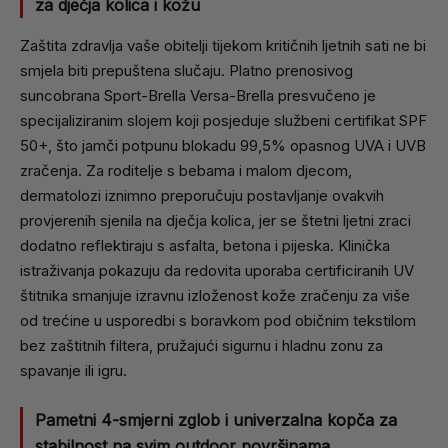
za dječja kolica i kožu
Zaštita zdravlja vaše obitelji tijekom kritičnih ljetnih sati ne bi
smjela biti prepuštena slučaju. Platno prenosivog
suncobrana Sport-Brella Versa-Brella presvučeno je
specijaliziranim slojem koji posjeduje službeni certifikat SPF
50+, što jamči potpunu blokadu 99,5% opasnog UVA i UVB
zračenja. Za roditelje s bebama i malom djecom,
dermatolozi iznimno preporučuju postavljanje ovakvih
provjerenih sjenila na dječja kolica, jer se štetni ljetni zraci
dodatno reflektiraju s asfalta, betona i pijeska. Klinička
istraživanja pokazuju da redovita uporaba certificiranih UV
štitnika smanjuje izravnu izloženost kože zračenju za više
od trećine u usporedbi s boravkom pod običnim tekstilom
bez zaštitnih filtera, pružajući sigurnu i hladnu zonu za
spavanje ili igru.
Pametni 4-smjerni zglob i univerzalna kopča za
stabilnost na svim outdoor površinama