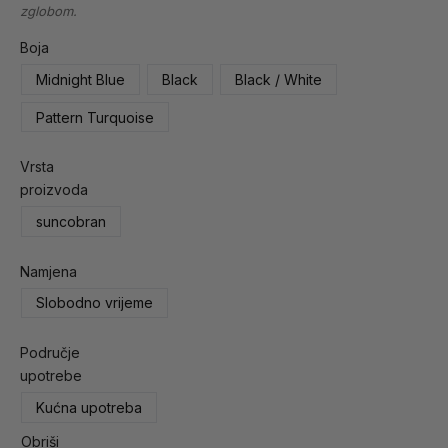
zglobom.
Boja
Midnight Blue
Black
Black / White
Pattern Turquoise
Vrsta
proizvoda
suncobran
Namjena
Slobodno vrijeme
Područje
upotrebe
Kućna upotreba
Obriši