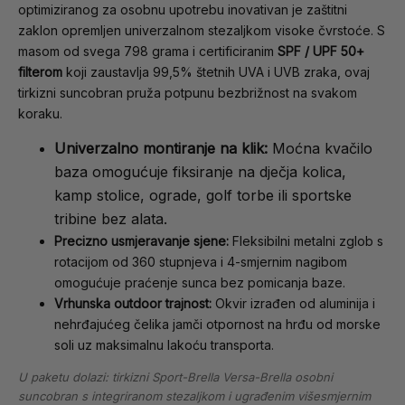
optimiziranog za osobnu upotrebu inovativan je zaštitni
zaklon opremljen univerzalnom stezaljkom visoke čvrstoće. S
masom od svega 798 grama i certificiranim
SPF / UPF 50+
filterom
koji zaustavlja 99,5% štetnih UVA i UVB zraka, ovaj
tirkizni suncobran pruža potpunu bezbrižnost na svakom
koraku.
Univerzalno montiranje na klik:
Moćna kvačilo
baza omogućuje fiksiranje na dječja kolica,
kamp stolice, ograde, golf torbe ili sportske
tribine bez alata.
Precizno usmjeravanje sjene:
Fleksibilni metalni zglob s
rotacijom od 360 stupnjeva i 4-smjernim nagibom
omogućuje praćenje sunca bez pomicanja baze.
Vrhunska outdoor trajnost:
Okvir izrađen od aluminija i
nehrđajućeg čelika jamči otpornost na hrđu od morske
soli uz maksimalnu lakoću transporta.
U paketu dolazi: tirkizni Sport-Brella Versa-Brella osobni
suncobran s integriranom stezaljkom i ugrađenim višesmjernim