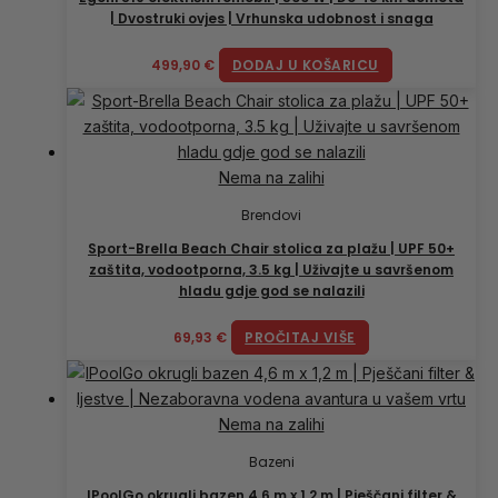
| Dvostruki ovjes | Vrhunska udobnost i snaga
499,90
€
DODAJ U KOŠARICU
Nema na zalihi
Brendovi
Sport-Brella Beach Chair stolica za plažu | UPF 50+
zaštita, vodootporna, 3.5 kg | Uživajte u savršenom
hladu gdje god se nalazili
69,93
€
PROČITAJ VIŠE
Nema na zalihi
Bazeni
IPoolGo okrugli bazen 4,6 m x 1,2 m | Pješčani filter &