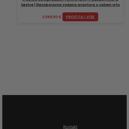
ljestve | Nezaboravna vodena avantura u vašem vrtu
2.099,90
€
PROČITAJ VIŠE
Kontakt