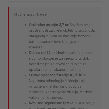
Ključne specifikacije:
Optimalan promjer 3,7 m:
Savršen omjer
prostranosti za cijelu obitelj i praktičnosti,
omogućujući vam postavljanje bazena
čak i u manje vrtove bez gubitka
komfora.
Dubina od 1,2 m:
Idealna visina koja nudi
sigurno okruženje za dječju igru, dok
odraslima pruža dovoljno dubine za
opuštajuće namakanje i hlađenje.
Sustav pješčane filtracije (0,35 KS):
Napredna tehnologija čišćenja koja
osigurava kristalno čistu vodu uz
minimalno korištenje kemikalija, štedeći
vaše vrijeme i novac.
Robusne sigurnosne ljestve:
Visina od 1,2
m sa stabilnim gazištima jamči siguran