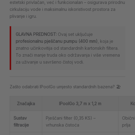
estetski privlačan, već i funkcionalan – osigurava prirodnu
cirkulaciju vode i maksimalnu iskoristivost prostora za
plivanje i igru.
GLAVNA PREDNOST:
Ovaj set uključuje
profesionalnu pješčanu pumpu (400 mm)
, koja je
znatno učinkovitija od standardnih kartonskih filtera.
To znači manje truda oko održavanja i više vremena
za uživanje u savršeno čistoj vodi.
Zašto odabrati IPoolGo umjesto standardnih bazena? 🏖️
Značajka
IPoolGo 3,7 m x 1,2 m
Ko
Sustav
Pješčani filter (0,35 KS) –
Obični
filtracije
vrhunska čistoća
prlja