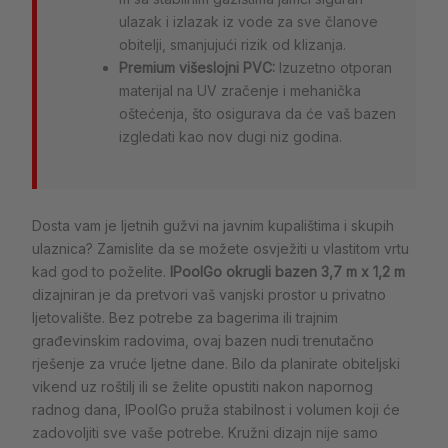
ulazak i izlazak iz vode za sve članove
obitelji, smanjujući rizik od klizanja.
Premium višeslojni PVC:
Izuzetno otporan
materijal na UV zračenje i mehanička
oštećenja, što osigurava da će vaš bazen
izgledati kao nov dugi niz godina.
Dosta vam je ljetnih gužvi na javnim kupalištima i skupih
ulaznica? Zamislite da se možete osvježiti u vlastitom vrtu
kad god to poželite.
IPoolGo okrugli bazen 3,7 m x 1,2 m
dizajniran je da pretvori vaš vanjski prostor u privatno
ljetovalište. Bez potrebe za bagerima ili trajnim
građevinskim radovima, ovaj bazen nudi trenutačno
rješenje za vruće ljetne dane. Bilo da planirate obiteljski
vikend uz roštilj ili se želite opustiti nakon napornog
radnog dana, IPoolGo pruža stabilnost i volumen koji će
zadovoljiti sve vaše potrebe. Kružni dizajn nije samo