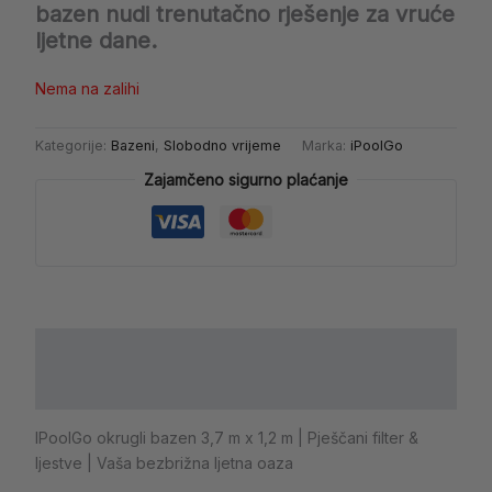
bazen nudi trenutačno rješenje za vruće
ljetne dane.
Nema na zalihi
Kategorije:
Bazeni
,
Slobodno vrijeme
Marka:
iPoolGo
Zajamčeno sigurno plaćanje
Opis
Dodatne informacije
IPoolGo okrugli bazen 3,7 m x 1,2 m | Pješčani filter &
ljestve | Vaša bezbrižna ljetna oaza