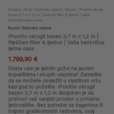
Početna
/
Shop
/
Slobodno vrijeme
/
Bazeni
/ IPoolGo okrugli
bazen 3,7 m x 1,2 m | Pješčani filter & ljestve | Vaša
bezbrižna ljetna oaza
Bazeni
,
Slobodno vrijeme
IPoolGo okrugli bazen 3,7 m x 1,2 m |
Pješčani filter & ljestve | Vaša bezbrižna
ljetna oaza
1.799,90
€
Dosta vam je ljetnih gužvi na javnim
kupalištima i skupih ulaznica? Zamislite
da se možete osvježiti u vlastitom vrtu
kad god to poželite.
IPoolGo okrugli
bazen 3,7 m x 1,2 m
dizajniran je da
pretvori vaš vanjski prostor u privatno
ljetovalište. Bez potrebe za bagerima ili
trajnim građevinskim radovima, ovaj