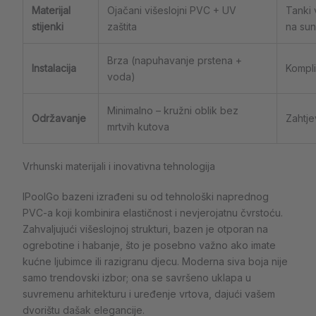
Materijal
Ojačani višeslojni PVC + UV
Tanki 
stijenki
zaštita
na su
Brza (napuhavanje prstena +
Instalacija
Kompli
voda)
Minimalno – kružni oblik bez
Održavanje
Zahtje
mrtvih kutova
Vrhunski materijali i inovativna tehnologija
IPoolGo bazeni izrađeni su od tehnološki naprednog
PVC-a koji kombinira elastičnost i nevjerojatnu čvrstoću.
Zahvaljujući višeslojnoj strukturi, bazen je otporan na
ogrebotine i habanje, što je posebno važno ako imate
kućne ljubimce ili razigranu djecu. Moderna siva boja nije
samo trendovski izbor; ona se savršeno uklapa u
suvremenu arhitekturu i uređenje vrtova, dajući vašem
dvorištu dašak elegancije.