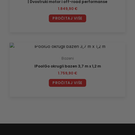
| Dvostruki motor i off-road performanse
1.849,90
€
PROČITAJ VIŠE
NEMA NA ZALIHI
Bazeni
IPoolGo okrugli bazen 3,7 m x 1,2 m
1.759,90
€
PROČITAJ VIŠE