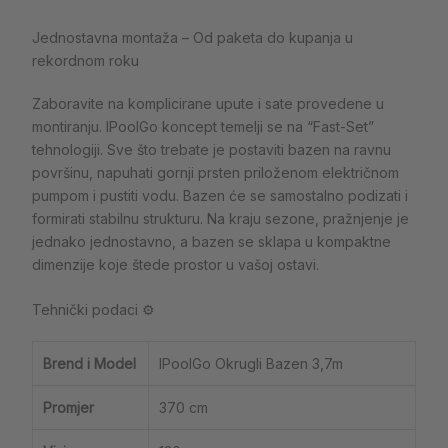
Jednostavna montaža – Od paketa do kupanja u
rekordnom roku
Zaboravite na komplicirane upute i sate provedene u
montiranju. IPoolGo koncept temelji se na “Fast-Set”
tehnologiji. Sve što trebate je postaviti bazen na ravnu
površinu, napuhati gornji prsten priloženom električnom
pumpom i pustiti vodu. Bazen će se samostalno podizati i
formirati stabilnu strukturu. Na kraju sezone, pražnjenje je
jednako jednostavno, a bazen se sklapa u kompaktne
dimenzije koje štede prostor u vašoj ostavi.
Tehnički podaci ⚙️
Brend i Model
IPoolGo Okrugli Bazen 3,7m
Promjer
370 cm