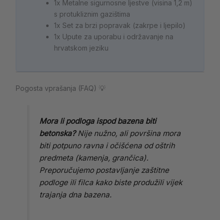
1x Metalne sigurnosne ljestve (visina 1,2 m)
s protukliznim gazištima
1x Set za brzi popravak (zakrpe i ljepilo)
1x Upute za uporabu i održavanje na
hrvatskom jeziku
Pogosta vprašanja (FAQ) 💡
Mora li podloga ispod bazena biti
betonska?
Nije nužno, ali površina mora
biti potpuno ravna i očišćena od oštrih
predmeta (kamenja, grančica).
Preporučujemo postavljanje zaštitne
podloge ili filca kako biste produžili vijek
trajanja dna bazena.