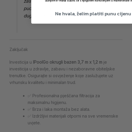
zaštićeno od mraza kako biste spriječili
Slanjem e-maila slažeš se s njegovim korištenjem u marketinške s
pucanje materijala i osigurali
Ne hvala, želim platiti punu cijenu
dugovječnost.
Zaključak
Investicija u
IPoolGo okrugli bazen 3,7 m x 1,2 m
je
investicija u zdravlje, zabavu i nezaboravne obiteljske
trenutke. Osigurajte si osvježenje koje zaslužujete uz
vrhunsku kvalitetu i minimalan trud.
✅ Profesionalna pješčana filtracija za
maksimalnu higijenu.
✅ Brza i laka montaža bez alata.
✅ Izdržljivi materijali otporni na sve vremenske
uvjete.