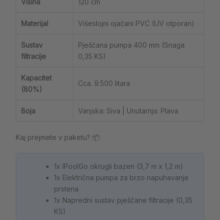
Visina
120 cm
Materijal
Višeslojni ojačani PVC (UV otporan)
Sustav
Pješčana pumpa 400 mm (Snaga
filtracije
0,35 KS)
Kapacitet
Cca. 9.500 litara
(80%)
Boja
Vanjska: Siva | Unutarnja: Plava
Kaj prejmete v paketu? 📦
1x IPoolGo okrugli bazen (3,7 m x 1,2 m)
1x Električna pumpa za brzo napuhavanje
prstena
1x Napredni sustav pješčane filtracije (0,35
KS)