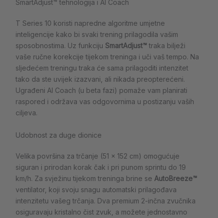
SmartAdjust™ tehnologija i AI Coach
T Series 10 koristi napredne algoritme umjetne
inteligencije kako bi svaki trening prilagodila vašim
sposobnostima. Uz funkciju
SmartAdjust™
traka bilježi
vaše ručne korekcije tijekom treninga i uči vaš tempo. Na
sljedećem treningu traka će sama prilagoditi intenzitet
tako da ste uvijek izazvani, ali nikada preopterećeni.
Ugrađeni AI Coach (u beta fazi) pomaže vam planirati
raspored i održava vas odgovornima u postizanju vaših
ciljeva.
Udobnost za duge dionice
Velika površina za trčanje (51 x 152 cm) omogućuje
siguran i prirodan korak čak i pri punom sprintu do 19
km/h. Za svježinu tijekom treninga brine se
AutoBreeze™
ventilator, koji svoju snagu automatski prilagođava
intenzitetu vašeg trčanja. Dva premium 2-inčna zvučnika
osiguravaju kristalno čist zvuk, a možete jednostavno