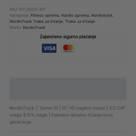
SKU:
NTL15425-INT
Kategorije:
Fitness oprema
,
Kardio oprema
,
Nordictrack
,
NordicTrack Trake za trčanje
,
Trake za trčanje
Marka:
NordicTrack
Zajamčeno sigurno plaćanje
Opis
Dodatne informacije
NordicTrack T Series 10 | 10″ HD nagibni zaslon | 3.0 CHP
snaga & 12% nagib | Pametno iskustvo trčanja nove
generacije