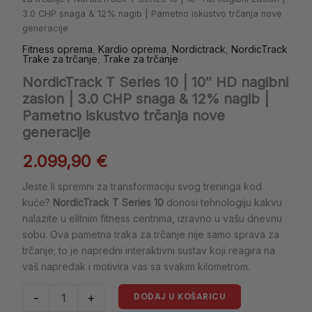
3.0 CHP snaga & 12% nagib | Pametno iskustvo trčanja nove
generacije
Fitness oprema
,
Kardio oprema
,
Nordictrack
,
NordicTrack
Trake za trčanje
,
Trake za trčanje
NordicTrack T Series 10 | 10″ HD nagibni
zaslon | 3.0 CHP snaga & 12% nagib |
Pametno iskustvo trčanja nove
generacije
2.099,90
€
Jeste li spremni za transformaciju svog treninga kod
kuće?
NordicTrack T Series 10
donosi tehnologiju kakvu
nalazite u elitnim fitness centrima, izravno u vašu dnevnu
sobu. Ova pametna traka za trčanje nije samo sprava za
trčanje; to je napredni interaktivni sustav koji reagira na
vaš napredak i motivira vas sa svakim kilometrom.
DODAJ U KOŠARICU
-
+