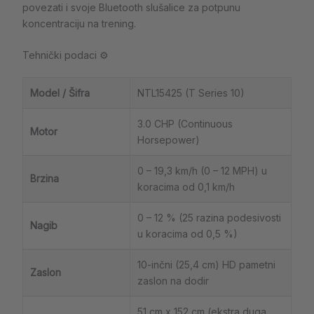
povezati i svoje Bluetooth slušalice za potpunu
koncentraciju na trening.
Tehnički podaci ⚙️
Model / Šifra
NTL15425 (T Series 10)
3.0 CHP (Continuous
Motor
Horsepower)
0 – 19,3 km/h (0 – 12 MPH) u
Brzina
koracima od 0,1 km/h
0 – 12 % (25 razina podesivosti
Nagib
u koracima od 0,5 %)
10-inčni (25,4 cm) HD pametni
Zaslon
zaslon na dodir
51 cm x 152 cm (ekstra duga