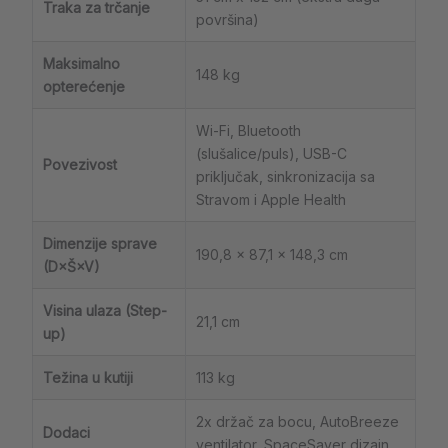
Traka za trčanje
površina)
Maksimalno
148 kg
opterećenje
Wi-Fi, Bluetooth
(slušalice/puls), USB-C
Povezivost
priključak, sinkronizacija sa
Stravom i Apple Health
Dimenzije sprave
190,8 x 87,1 x 148,3 cm
(D×Š×V)
Visina ulaza (Step-
21,1 cm
up)
Težina u kutiji
113 kg
2x držač za bocu, AutoBreeze
Dodaci
ventilator, SpaceSaver dizajn