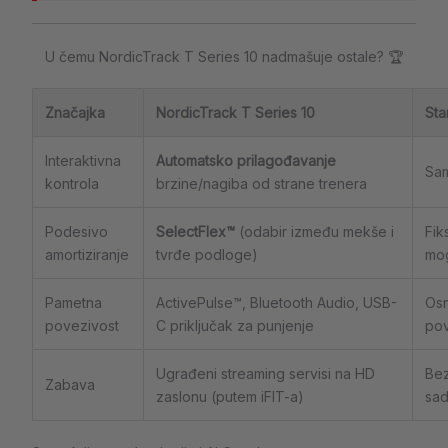
U čemu NordicTrack T Series 10 nadmašuje ostale? 🏆
Značajka
NordicTrack T Series 10
Sta
Interaktivna
Automatsko prilagođavanje
Sam
kontrola
brzine/nagiba od strane trenera
Podesivo
SelectFlex™
(odabir između mekše i
Fik
amortiziranje
tvrđe podloge)
mog
Pametna
ActivePulse™, Bluetooth Audio, USB-
Osn
povezivost
C priključak za punjenje
pov
Ugrađeni streaming servisi na HD
Bez
Zabava
zaslonu (putem iFIT-a)
sad