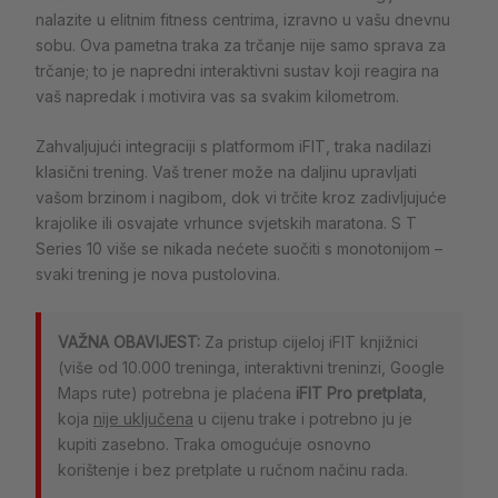
nalazite u elitnim fitness centrima, izravno u vašu dnevnu
sobu. Ova pametna traka za trčanje nije samo sprava za
trčanje; to je napredni interaktivni sustav koji reagira na
vaš napredak i motivira vas sa svakim kilometrom.
Zahvaljujući integraciji s platformom iFIT, traka nadilazi
klasični trening. Vaš trener može na daljinu upravljati
vašom brzinom i nagibom, dok vi trčite kroz zadivljujuće
krajolike ili osvajate vrhunce svjetskih maratona. S T
Series 10 više se nikada nećete suočiti s monotonijom –
svaki trening je nova pustolovina.
VAŽNA OBAVIJEST:
Za pristup cijeloj iFIT knjižnici
(više od 10.000 treninga, interaktivni treninzi, Google
Maps rute) potrebna je plaćena
iFIT Pro pretplata
,
koja
nije uključena
u cijenu trake i potrebno ju je
kupiti zasebno. Traka omogućuje osnovno
korištenje i bez pretplate u ručnom načinu rada.