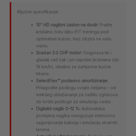
Ključne specifikacije:
10″ HD nagibni zaslon na dodir:
Pratite
kristalno čistu sliku iFIT treninga pod
optimalnim kutom, bez obzira na vašu
visinu.
Snažan 3.0 CHP motor:
Osigurava tih i
gladak rad čak i pri najvišim brzinama (do
19 km/h), idealno za zahtjevne kućne
trkače.
SelectFlex™ podesivo amortiziranje:
Prilagodite podlogu svojim željama – od
mekšeg ublažavanja za zaštitu zglobova
do tvrđe podloge za simulaciju ceste.
Digitalni nagib 0–12 %:
Automatska
promjena nagiba omogućuje intenzivno
sagorijevanje kalorija i simulaciju stvarnih
terena.