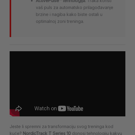
ActivePulse™ tehnologija:
Traka koristi
vaš puls za automatsko prilagođavanje
brzine i nagiba kako biste ostali u
optimalnoj zoni treninga.
Jeste li spremni za transformaciju svog treninga kod
kuće?
NordicTrack T Series 10
donosi tehnologiju kakvu