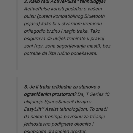
2. Kako radi ActivePulse™ tehnologija?
ActivePulse koristi podatke o vašem
pulsu (putem kompatibilnog Bluetooth
pojasa) kako bi u stvarnom vremenu
prilagodio brzinu i nagib trake. Tako
osigurava da uvijek trenirate u pravoj
zoni (npr. zona sagorijevanja masti), bez
potrebe da išta ručno podešavate.
3. Je li traka prikladna za stanove s
ograničenim prostorom?
Da, T Series 10
uključuje SpaceSaver® dizajn s
EasyLift™ Assist tehnologijom. To znači
da nakon treninga površinu za trčanje
jednostavno podignete okomito i
oslobodite dragocjen prostor.