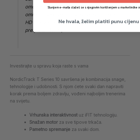
omogućuje da tijekom treninga pratite
Slanjem e-maila slažeš se s njegovim korištenjem u marketinške s
omiljene sadržaje izravno na 10-inčnom
Ne hvala, želim platiti punu cijenu
HD zaslonu trake (potrebna iFIT
pretplata i Wi-Fi).
Investirajte u spravu koja raste s vama
NordicTrack T Series 10 savršena je kombinacija snage,
tehnologije i udobnosti. S njom ćete svaki dan napraviti
korak prema boljem zdravlju, vođeni najboljim trenerima
na svijetu.
Vrhunska interaktivnost
uz iFIT tehnologiju.
Snažan motor
za sve tipove trkača.
Pametno spremanje
za svaki dom.