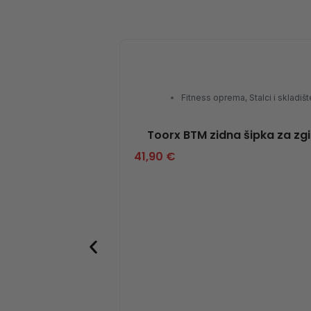
Fitness oprema
,
Stalci i skladiš
Toorx BTM zidna šipka za zgib
41,90
€