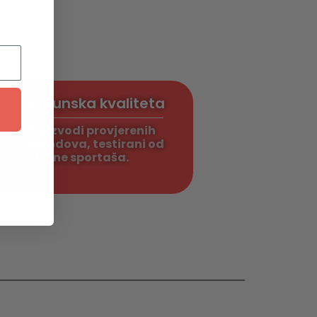
Vrhunska kvaliteta
Proizvodi provjerenih
brendova, testirani od
strane sportaša.