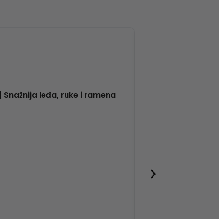
| Snažnija leđa, ruke i ramena
Fitness opre
Toorx TT
76,90
€