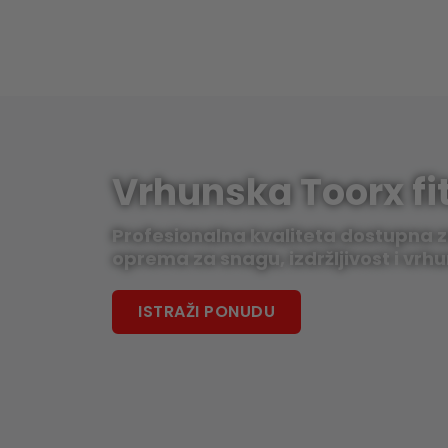
Vrhunska Toorx f
Profesionalna kvaliteta dostupna z
oprema za snagu, izdržljivost i vrhu
ISTRAŽI PONUDU