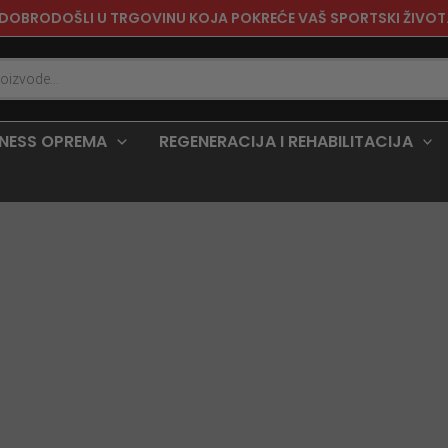
DOBRODOŠLI U TRGOVINU KOJA POKREĆE VAŠ SPORTSKI ŽIVOT
TNESS OPREMA
REGENERACIJA I REHABILITACIJA