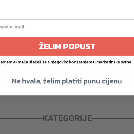
Brza podrška
ŽELIM POPUST
Odgovaramo u
i
najkraćem roku —
lanjem e-maila slažeš se s njegovim korištenjem u marketinške svrhe
pitanja rješavamo isti
dan.
Ne hvala, želim platiti punu cijenu
KATEGORIJE