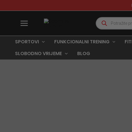
Skip
to
content
Products
search
SPORTOVI
FUNKCIONALNI TRENING
FI
SLOBODNO VRIJEME
BLOG