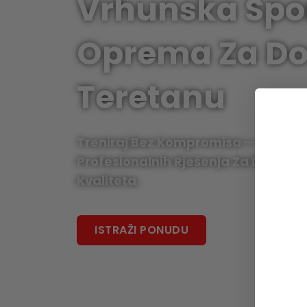
Vrhunska Spo
Oprema Za Do
Teretanu
Treniraj Bez Kompromisa — Od Opre
Profesionalnih Rješenja Za Dvorane
Kvaliteta.
ISTRAŽI PONUDU