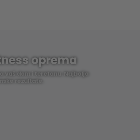
itness oprema
a vaš dom i teretanu. Najbolja
nske rezultate.