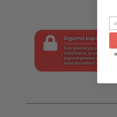
Sigurna kupovina
Sva plaćanja su
zaštićena, a vaši podac
S
sigurni prema najvišim
standardima.