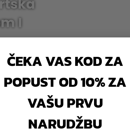
rtska
m I
ČEKA VAS KOD ZA
me Za Kućni Fitness Do
. Brza Dostava I Provjerena
POPUST OD 10% ZA
VAŠU PRVU
NARUDŽBU