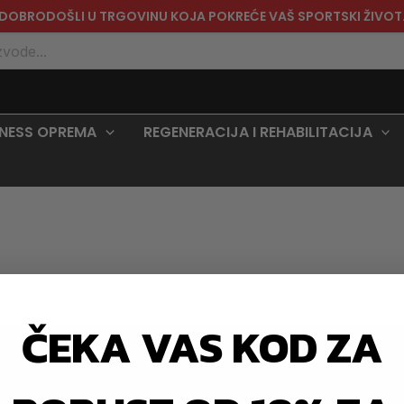
DOBRODOŠLI U TRGOVINU KOJA POKREĆE VAŠ SPORTSKI ŽIVOT
TNESS OPREMA
REGENERACIJA I REHABILITACIJA
ČEKA VAS KOD ZA
ena