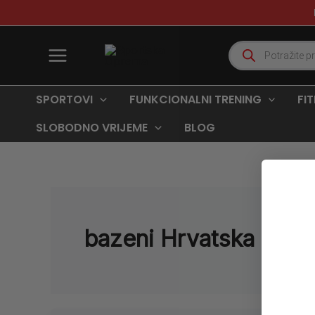
Skip
to
content
Products
search
SPORTOVI
FUNKCIONALNI TRENING
FI
SLOBODNO VRIJEME
BLOG
bazeni Hrvatska