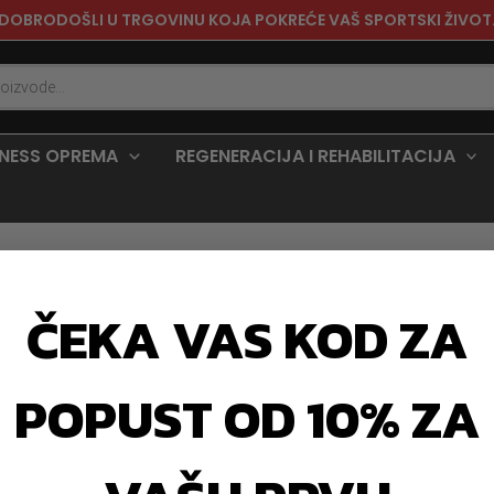
DOBRODOŠLI U TRGOVINU KOJA POKREĆE VAŠ SPORTSKI ŽIVOT
TNESS OPREMA
REGENERACIJA I REHABILITACIJA
ČEKA VAS KOD ZA
POPUST OD 10% ZA