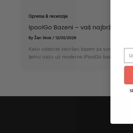
Oprema & recenzije
IpoolGo Bazeni – vaš najbrži put do
By
Žan Skok
/
12/05/2026
Kako odabrati savršen bazen za svoje dvorište 
ljetnu oazu uz moderne iPoolGo bazene. […]
S