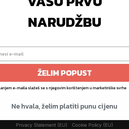
VAŠU PRVU
NARUDŽBU
 savršenog ljeta!
ovog ljeta? Pretvorite svoje dvorište u privatnu
ŽELIM POPUST
lanjem e-maila slažeš se s njegovim korištenjem u marketinške svrhe
Ne hvala, želim platiti punu cijenu
Kontakt
Uvjeti poslovanja
Privacy Statement (EU)
Cookie Policy (EU)