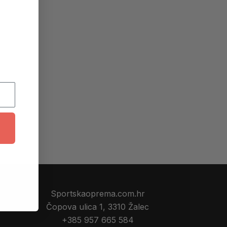
Sportskaoprema.com.hr
Čopova ulica 1, 3310 Žalec
+385 957 665 584