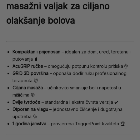
masažni valjak za ciljano
olakšanje bolova
Kompaktan i prijenosan
– idealan za dom, ured, teretanu i
putovanja 🧳
AcuGRIP ručke
– omogućuju potpunu kontrolu pritiska ✋
GRID 3D površina
– oponaša dodir ruku profesionalnog
terapeuta 💆
Ciljana masaža
– učinkovito smanjuje bol i napetost u
mišićima 🎯
Dvije tvrdoće
– standardna i ekstra čvrsta verzija ✔️
Otporan na vlagu
– jednostavno čišćenje i dugotrajna
upotreba 💦
1 godina jamstva
– provjerena TriggerPoint kvaliteta 🏆