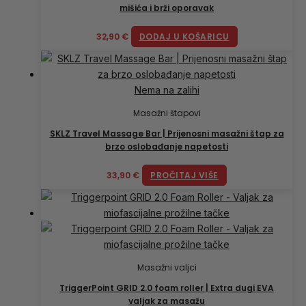
mišića i brži oporavak
32,90
€
DODAJ U KOŠARICU
Nema na zalihi
Masažni štapovi
SKLZ Travel Massage Bar | Prijenosni masažni štap za
brzo oslobađanje napetosti
33,90
€
PROČITAJ VIŠE
Masažni valjci
TriggerPoint GRID 2.0 foam roller | Extra dugi EVA
valjak za masažu