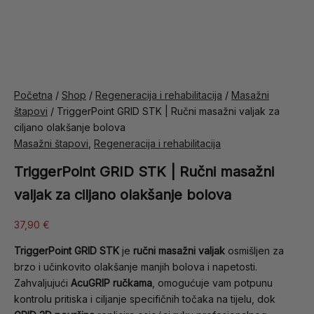
Početna
/
Shop
/
Regeneracija i rehabilitacija
/
Masažni
štapovi
/ TriggerPoint GRID STK | Ručni masažni valjak za
ciljano olakšanje bolova
Masažni štapovi
,
Regeneracija i rehabilitacija
TriggerPoint GRID STK | Ručni masažni
valjak za ciljano olakšanje bolova
37,90
€
TriggerPoint GRID STK
je
ručni masažni valjak
osmišljen za
brzo i učinkovito olakšanje manjih bolova i napetosti.
Zahvaljujući
AcuGRIP ručkama
, omogućuje vam potpunu
kontrolu pritiska i ciljanje specifičnih točaka na tijelu, dok