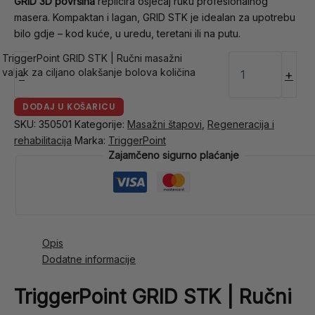
GRID 3D površina
replicira osjećaj ruku profesionalnog
masera. Kompaktan i lagan, GRID STK je idealan za upotrebu
bilo gdje – kod kuće, u uredu, teretani ili na putu.
TriggerPoint GRID STK | Ručni masažni
valjak za ciljano olakšanje bolova količina
-
+
DODAJ U KOŠARICU
SKU:
350501
Kategorije:
Masažni štapovi
,
Regeneracija i
rehabilitacija
Marka:
TriggerPoint
Zajamčeno sigurno plaćanje
Opis
Dodatne informacije
TriggerPoint GRID STK | Ručni