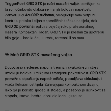
TriggerPoint GRID STK
je
ručni masažni valjak
osmišljen za
brzo i učinkovito olakšanje manjih bolova i napetosti.
Zahvaljujući
AcuGRIP ručkama
, omogućuje vam potpunu
kontrolu pritiska i ciljanje specifičnih točaka na tijelu, dok
GRID 3D površina
replicira osjećaj ruku profesionalnog
masera. Kompaktan i lagan, GRID STK je idealan za upotrebu
bilo gdje – kod kuće, u uredu, teretani ili na putu.
🎯 Moć GRID STK masažnog valjka
Dugotrajno sjedenje, naporni treninzi i svakodnevni stres
uzrokuju bolove u mišićima i smanjenu pokretljivost.
GRID STK
pomaže u
otpuštanju napetih mišića
,
poboljšava cirkulaciju
i
vraća fleksibilnost tijela. Zahvaljujući kompaktnom dizajnu,
lako ga je koristiti sjedeći ili stojeći, a posebno je učinkovit za
stopala, listove, bedra, donji dio leđa i gluteuse.