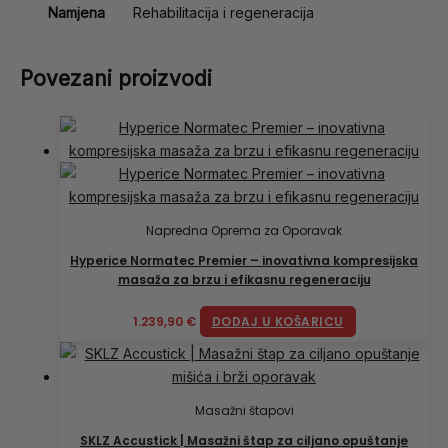
Namjena
Rehabilitacija i regeneracija
Povezani proizvodi
Napredna Oprema za Oporavak
Hyperice Normatec Premier – inovativna kompresijska
masaža za brzu i efikasnu regeneraciju
1.239,90
€
DODAJ U KOŠARICU
Masažni štapovi
SKLZ Accustick | Masažni štap za ciljano opuštanje