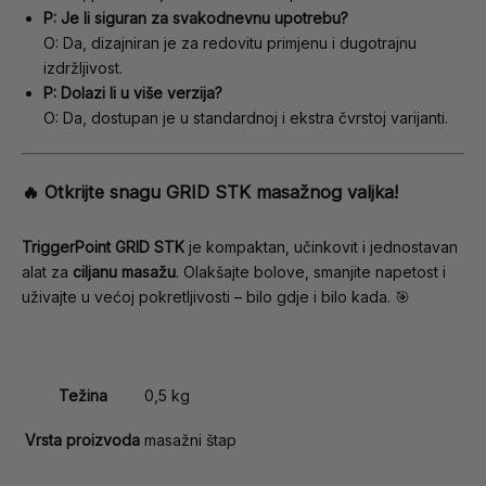
P: Je li siguran za svakodnevnu upotrebu?
O: Da, dizajniran je za redovitu primjenu i dugotrajnu
izdržljivost.
P: Dolazi li u više verzija?
O: Da, dostupan je u standardnoj i ekstra čvrstoj varijanti.
🔥 Otkrijte snagu GRID STK masažnog valjka!
TriggerPoint GRID STK
je kompaktan, učinkovit i jednostavan
alat za
ciljanu masažu
. Olakšajte bolove, smanjite napetost i
uživajte u većoj pokretljivosti – bilo gdje i bilo kada. 🎯
Težina
0,5 kg
Vrsta proizvoda
masažni štap