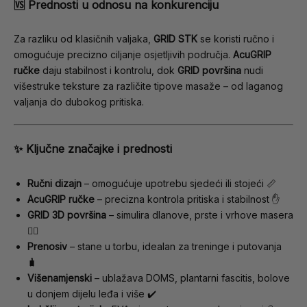
🆚 Prednosti u odnosu na konkurenciju
Za razliku od klasičnih valjaka,
GRID STK
se koristi ručno i
omogućuje precizno ciljanje osjetljivih područja.
AcuGRIP
ručke
daju stabilnost i kontrolu, dok
GRID površina
nudi
višestruke teksture za različite tipove masaže – od laganog
valjanja do dubokog pritiska.
✨ Ključne značajke i prednosti
Ručni dizajn
– omogućuje upotrebu sjedeći ili stojeći 📏
AcuGRIP ručke
– precizna kontrola pritiska i stabilnost ✋
GRID 3D površina
– simulira dlanove, prste i vrhove masera
💆‍♀️
Prenosiv
– stane u torbu, idealan za treninge i putovanja
🧳
Višenamjenski
– ublažava DOMS, plantarni fascitis, bolove
u donjem dijelu leđa i više ✔️