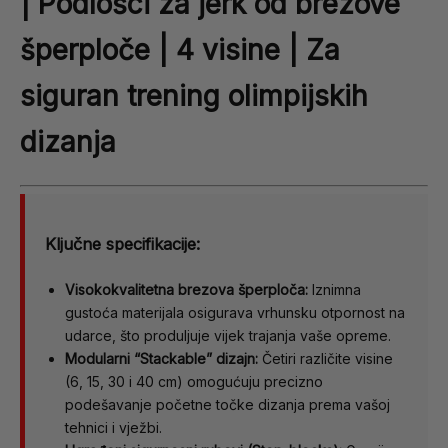
| Podlošci za jerk od brezove
šperploče | 4 visine | Za
siguran trening olimpijskih
dizanja
Ključne specifikacije:
Visokokvalitetna brezova šperploča:
Iznimna
gustoća materijala osigurava vrhunsku otpornost na
udarce, što produljuje vijek trajanja vaše opreme.
Modularni “Stackable” dizajn:
Četiri različite visine
(6, 15, 30 i 40 cm) omogućuju precizno
podešavanje početne točke dizanja prema vašoj
tehnici i vježbi.