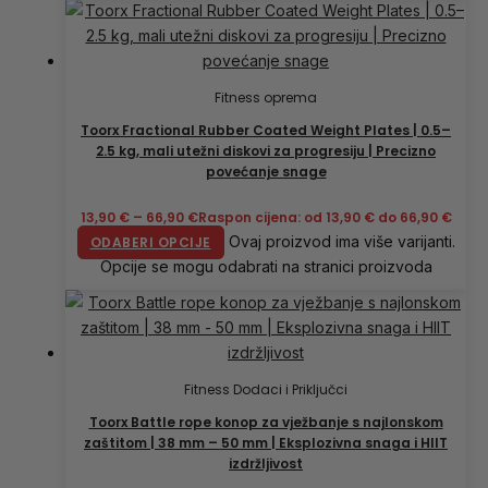
Fitness oprema
Toorx Fractional Rubber Coated Weight Plates | 0.5–
2.5 kg, mali utežni diskovi za progresiju | Precizno
povećanje snage
13,90
€
–
66,90
€
Raspon cijena: od 13,90 € do 66,90 €
Ovaj proizvod ima više varijanti.
ODABERI OPCIJE
Opcije se mogu odabrati na stranici proizvoda
Fitness Dodaci i Priključci
Toorx Battle rope konop za vježbanje s najlonskom
zaštitom | 38 mm – 50 mm | Eksplozivna snaga i HIIT
izdržljivost