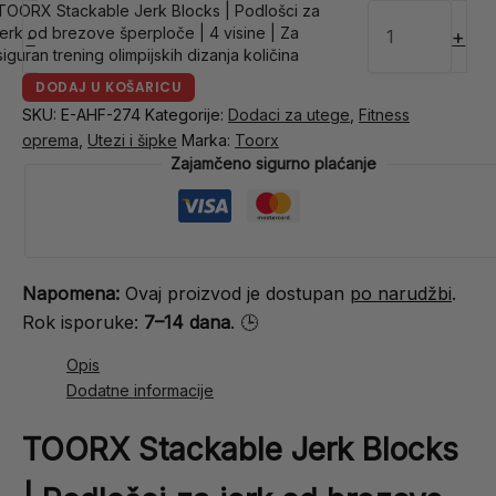
TOORX Stackable Jerk Blocks | Podlošci za
jerk od brezove šperploče | 4 visine | Za
-
+
siguran trening olimpijskih dizanja količina
DODAJ U KOŠARICU
SKU:
E-AHF-274
Kategorije:
Dodaci za utege
,
Fitness
oprema
,
Utezi i šipke
Marka:
Toorx
Zajamčeno sigurno plaćanje
Napomena:
Ovaj proizvod je dostupan
po narudžbi
.
Rok isporuke:
7–14 dana
. 🕒
Opis
Dodatne informacije
TOORX Stackable Jerk Blocks