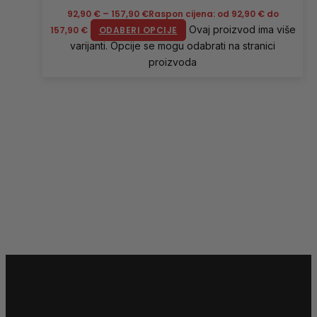
92,90
€
–
157,90
€
Raspon cijena: od 92,90 € do
Ovaj proizvod ima više
157,90 €
ODABERI OPCIJE
varijanti. Opcije se mogu odabrati na stranici
proizvoda