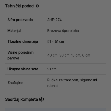
Tehnički podaci ⚙️
Šifra proizvoda
AHF-274
Materijal
Brezova šperploča
Tlocrtne dimenzije
91 x 51 cm
Visine pojedinih
40 cm, 30 cm, 15 cm, 6 cm
parova
Ukupna visina seta
91 cm
Ručke za transport, sigurnosni
Značajke
rubnici
Sadržaj kompleta 📦