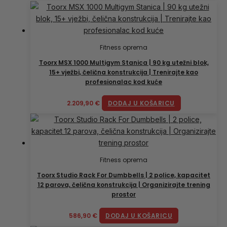
Fitness oprema
Toorx MSX 1000 Multigym Stanica | 90 kg utežni blok,
15+ vježbi, čelična konstrukcija | Trenirajte kao
profesionalac kod kuće
2.209,90
€
DODAJ U KOŠARICU
Fitness oprema
Toorx Studio Rack For Dumbbells | 2 police, kapacitet
12 parova, čelična konstrukcija | Organizirajte trening
prostor
586,90
€
DODAJ U KOŠARICU