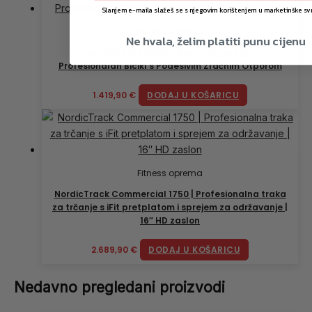
Slanjem e-maila slažeš se s njegovim korištenjem u marketinške sv
Fitness oprema
Ne hvala, želim platiti punu cijenu
Toorx BRX AIR 5000 Air Bicikl | Kompaktan i
Profesionalan Bicikl s Podesivim Zračnim Otporom
1.419,90
€
DODAJ U KOŠARICU
Fitness oprema
NordicTrack Commercial 1750 | Profesionalna traka
za trčanje s iFit pretplatom i sprejem za održavanje |
16″ HD zaslon
2.689,90
€
DODAJ U KOŠARICU
Nedavno pregledani proizvodi