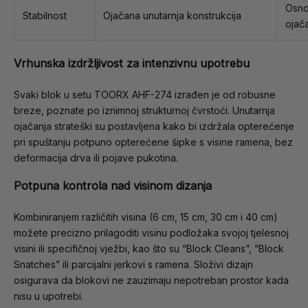
Osno
Stabilnost
Ojačana unutarnja konstrukcija
ojač
Vrhunska izdržljivost za intenzivnu upotrebu
Svaki blok u setu TOORX AHF-274 izrađen je od robusne
breze, poznate po iznimnoj strukturnoj čvrstoći. Unutarnja
ojačanja strateški su postavljena kako bi izdržala opterećenje
pri spuštanju potpuno opterećene šipke s visine ramena, bez
deformacija drva ili pojave pukotina.
Potpuna kontrola nad visinom dizanja
Kombiniranjem različitih visina (6 cm, 15 cm, 30 cm i 40 cm)
možete precizno prilagoditi visinu podložaka svojoj tjelesnoj
visini ili specifičnoj vježbi, kao što su “Block Cleans”, “Block
Snatches” ili parcijalni jerkovi s ramena. Složivi dizajn
osigurava da blokovi ne zauzimaju nepotreban prostor kada
nisu u upotrebi.