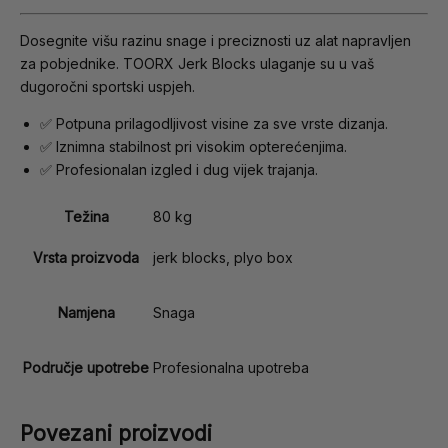
Dosegnite višu razinu snage i preciznosti uz alat napravljen
za pobjednike. TOORX Jerk Blocks ulaganje su u vaš
dugoročni sportski uspjeh.
✅ Potpuna prilagodljivost visine za sve vrste dizanja.
✅ Iznimna stabilnost pri visokim opterećenjima.
✅ Profesionalan izgled i dug vijek trajanja.
Težina
80 kg
Vrsta proizvoda
jerk blocks, plyo box
Namjena
Snaga
Područje upotrebe
Profesionalna upotreba
Povezani proizvodi