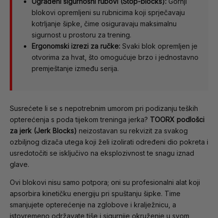
Ugrađeni sigurnosni rubovi (Stop-blocks):
Gornji
blokovi opremljeni su rubnicima koji sprječavaju
kotrljanje šipke, čime osiguravaju maksimalnu
sigurnost u prostoru za trening.
Ergonomski izrezi za ručke:
Svaki blok opremljen je
otvorima za hvat, što omogućuje brzo i jednostavno
premještanje između serija.
Susrećete li se s nepotrebnim umorom pri podizanju teških
opterećenja s poda tijekom treninga jerka?
TOORX podlošci
za jerk (Jerk Blocks)
neizostavan su rekvizit za svakog
ozbiljnog dizača utega koji želi izolirati određeni dio pokreta i
usredotočiti se isključivo na eksplozivnost te snagu iznad
glave.
Ovi blokovi nisu samo potpora; oni su profesionalni alat koji
apsorbira kinetičku energiju pri spuštanju šipke. Time
smanjujete opterećenje na zglobove i kralježnicu, a
istovremeno održavate tiše i sigurnije okruženje u svom