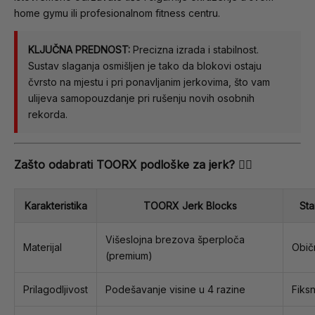
home gymu ili profesionalnom fitness centru.
KLJUČNA PREDNOST:
Precizna izrada i stabilnost.
Sustav slaganja osmišljen je tako da blokovi ostaju
čvrsto na mjestu i pri ponavljanim jerkovima, što vam
ulijeva samopouzdanje pri rušenju novih osobnih
rekorda.
Zašto odabrati TOORX podloške za jerk? 🏋️‍♂️
Karakteristika
TOORX Jerk Blocks
Sta
Višeslojna brezova šperploča
Materijal
Obič
(premium)
Prilagodljivost
Podešavanje visine u 4 razine
Fiksn