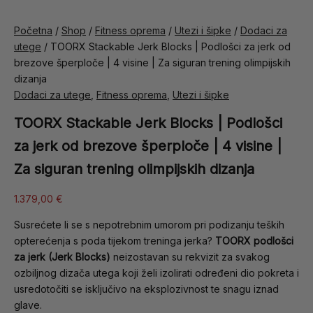
Početna
/
Shop
/
Fitness oprema
/
Utezi i šipke
/
Dodaci za
utege
/ TOORX Stackable Jerk Blocks | Podlošci za jerk od
brezove šperploče | 4 visine | Za siguran trening olimpijskih
dizanja
Dodaci za utege
,
Fitness oprema
,
Utezi i šipke
TOORX Stackable Jerk Blocks | Podlošci
za jerk od brezove šperploče | 4 visine |
Za siguran trening olimpijskih dizanja
1.379,00
€
Susrećete li se s nepotrebnim umorom pri podizanju teških
opterećenja s poda tijekom treninga jerka?
TOORX podlošci
za jerk (Jerk Blocks)
neizostavan su rekvizit za svakog
ozbiljnog dizača utega koji želi izolirati određeni dio pokreta i
usredotočiti se isključivo na eksplozivnost te snagu iznad
glave.