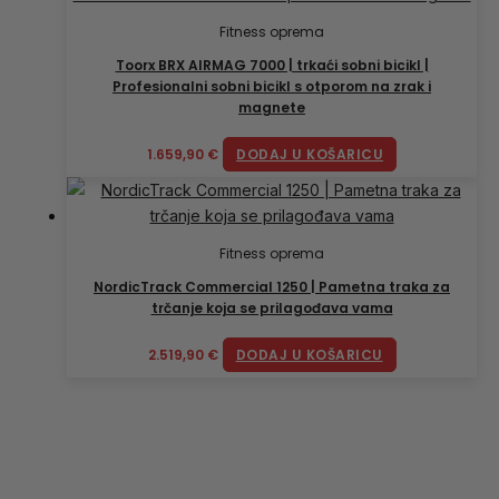
Fitness oprema
Toorx BRX AIRMAG 7000 | trkaći sobni bicikl |
Profesionalni sobni bicikl s otporom na zrak i
magnete
1.659,90
€
DODAJ U KOŠARICU
Fitness oprema
NordicTrack Commercial 1250 | Pametna traka za
trčanje koja se prilagođava vama
2.519,90
€
DODAJ U KOŠARICU