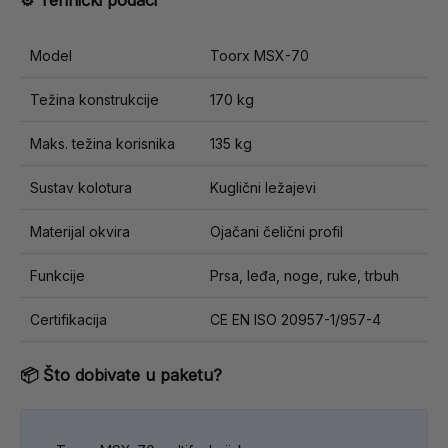
⚙️ Tehnički podaci
Model
Toorx MSX-70
Težina konstrukcije
170 kg
Maks. težina korisnika
135 kg
Sustav kolotura
Kuglični ležajevi
Materijal okvira
Ojačani čelični profil
Funkcije
Prsa, leđa, noge, ruke, trbuh
Certifikacija
CE EN ISO 20957-1/957-4
📦 Što dobivate u paketu?