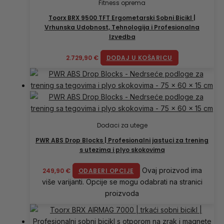
Fitness oprema
Toorx BRX 9500 TFT Ergometarski Sobni Bicikl |
Vrhunska Udobnost, Tehnologija i Profesionalna
Izvedba
2.729,90
€
DODAJ U KOŠARICU
Dodaci za utege
PWR ABS Drop Blocks | Profesionalni jastuci za trening
s utezima i plyo skokovima
Ovaj proizvod ima
249,90
€
ODABERI OPCIJE
više varijanti. Opcije se mogu odabrati na stranici
proizvoda