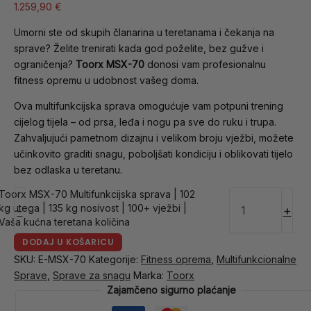
1.259,90
€
Umorni ste od skupih članarina u teretanama i čekanja na
sprave? Želite trenirati kada god poželite, bez gužve i
ograničenja?
Toorx MSX-70
donosi vam profesionalnu
fitness opremu u udobnost vašeg doma.
Ova multifunkcijska sprava omogućuje vam potpuni trening
cijelog tijela – od prsa, leđa i nogu pa sve do ruku i trupa.
Zahvaljujući pametnom dizajnu i velikom broju vježbi, možete
učinkovito graditi snagu, poboljšati kondiciju i oblikovati tijelo
bez odlaska u teretanu.
Toorx MSX-70 Multifunkcijska sprava | 102
kg utega | 135 kg nosivost | 100+ vježbi |
-
+
Vaša kućna teretana količina
DODAJ U KOŠARICU
SKU:
E-MSX-70
Kategorije:
Fitness oprema
,
Multifunkcionalne
Sprave
,
Sprave za snagu
Marka:
Toorx
Zajamčeno sigurno plaćanje