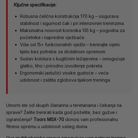
Ključne specifikacije:
Robusna čelična konstrukcija 170 kg – osigurava
stabilnost i sigurnost čak i pri intenzivnim treninzima
Maksimalna nosivost korisnika 135 kg – pogodna za
početnike i napredne vježbače
Više od 15+ funkcionalnih vježbi – trenirajte cijelo
tijelo bez potrebe za dodatnom opremom
Sustav kolotura s kugličnim ležajevima – omogućuje
glatko, tiho i prirodno izvođenje pokreta
Ergonomski jastučići visoke gustoće – veća
udobnost i zaštita zglobova tijekom treninga
Umorni ste od skupih članarina u teretanama i čekanja na
sprave? Želite trenirati kada god poželite, bez gužve i
ograničenja?
Toorx MSX-70
donosi vam profesionalnu
fitness opremu u udobnost vašeg doma.
Ova multifunkcijska sprava omogućuje vam potpuni trening