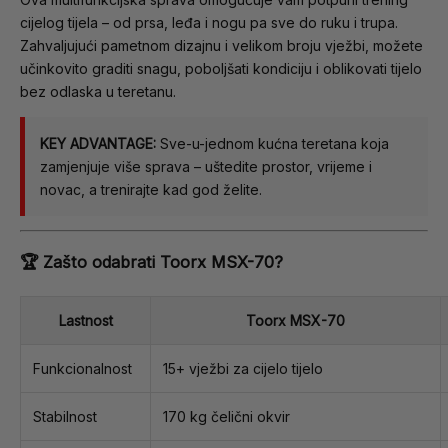
cijelog tijela – od prsa, leđa i nogu pa sve do ruku i trupa.
Zahvaljujući pametnom dizajnu i velikom broju vježbi, možete
učinkovito graditi snagu, poboljšati kondiciju i oblikovati tijelo
bez odlaska u teretanu.
KEY ADVANTAGE:
Sve-u-jednom kućna teretana koja
zamjenjuje više sprava – uštedite prostor, vrijeme i
novac, a trenirajte kad god želite.
🏆 Zašto odabrati Toorx MSX-70?
Lastnost
Toorx MSX-70
Funkcionalnost
15+ vježbi za cijelo tijelo
Stabilnost
170 kg čelični okvir