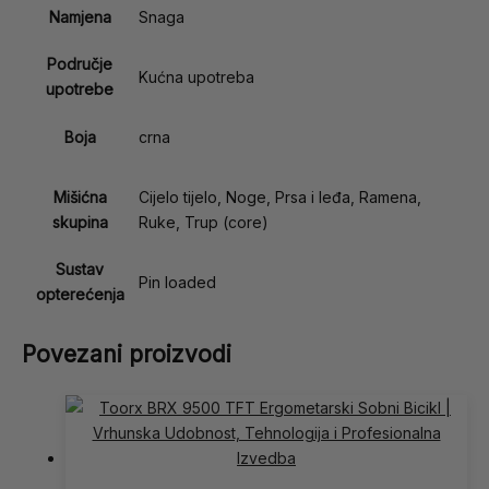
Namjena
Snaga
Područje
Kućna upotreba
upotrebe
Boja
crna
Mišićna
Cijelo tijelo, Noge, Prsa i leđa, Ramena,
skupina
Ruke, Trup (core)
Sustav
Pin loaded
opterećenja
Povezani proizvodi