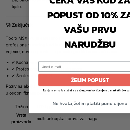
ČEKA VAS KOD Z
tijelo.
POPUST OD 10% Z
VAŠU PRVU
🚀 Zaključak
Toorx MSX-70 je savršeno rješenje za svakoga tko želi
NARUDŽBU
profesionalni trening kod kuće bez kompromisa. Uštedite
vrijeme, novac i prostor – i počnite graditi formu već danas.
✔ Kućna teretana u jednom uređaju
✔ Profesionalna stabilnost i sigurnost
✔ Širok spektar vježbi za cijelo tijelo
ŽELIM POPUST
Poziv na akciju:
Naručite Toorx MSX-70 i pretvorite svoj dom
Slanjem e-maila slažeš se s njegovim korištenjem u marketinške sv
u osobni fitness centar!
Ne hvala, želim platiti punu cijenu
Težina
170 kg
Vrsta
multifunkcijska sprava za snagu
proizvoda