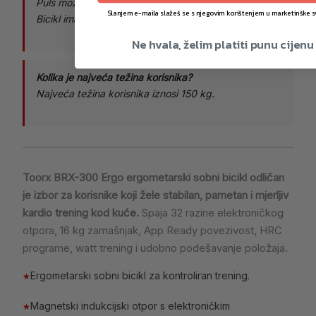
Puls možete pratiti preko senzora na upravljaču.
Slanjem e-maila slažeš se s njegovim korištenjem u marketinške s
Bicikl ima i ugrađeni bežični prijamnik za prsni remen.
Ne hvala, želim platiti punu cijenu
Kolika je najveća težina korisnika?
Najveća težina korisnika iznosi 150 kg.
Toorx BRX-300 Ergo ergometarski sobni bicikl odličan
je izbor za korisnike koji žele stabilan, pametan i mjerljiv
kardio trening kod kuće.
Spaja 32 razine elektroničkog
otpora, 16 kg zamašnjak, App Ready povezivost, HRC
programe, watt trening i udobno podešavanje položaja.
Ergometarski sobni bicikl za kontroliran trening.
★
Magnetski indukcijski otpor s elektroničkim
★