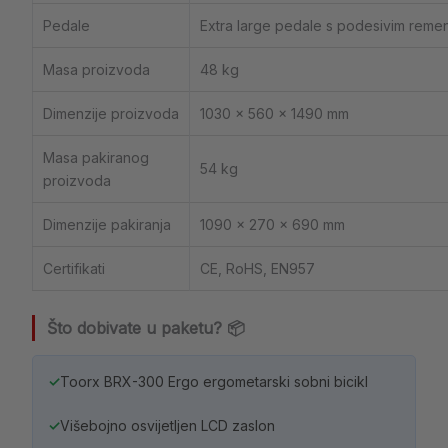
Pedale
Extra large pedale s podesivim rem
Masa proizvoda
48 kg
Dimenzije proizvoda
1030 × 560 × 1490 mm
Masa pakiranog
54 kg
proizvoda
Dimenzije pakiranja
1090 × 270 × 690 mm
Certifikati
CE, RoHS, EN957
Što dobivate u paketu? 📦
✓
Toorx BRX-300 Ergo ergometarski sobni bicikl
✓
Višebojno osvijetljen LCD zaslon