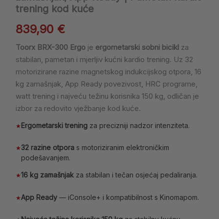
trening kod kuće
839,90
€
Toorx BRX-300 Ergo
je
ergometarski sobni bicikl
za
stabilan, pametan i mjerljiv kućni kardio trening. Uz 32
motorizirane razine magnetskog indukcijskog otpora, 16
kg zamašnjak, App Ready povezivost, HRC programe,
watt trening i najveću težinu korisnika 150 kg, odličan je
izbor za redovito vježbanje kod kuće.
Ergometarski trening
za precizniji nadzor intenziteta.
★
32 razine otpora
s motoriziranim elektroničkim
★
podešavanjem.
16 kg zamašnjak
za stabilan i tečan osjećaj pedaliranja.
★
App Ready
— iConsole+ i kompatibilnost s Kinomapom.
★