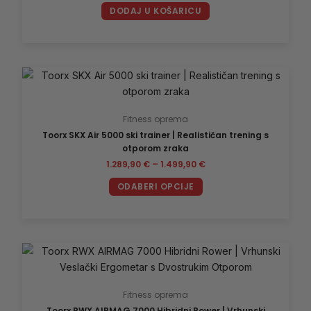
DODAJ U KOŠARICU
Raspon
Ovaj
cijena:
proizvod
od
1.289,90 €
ima
do
Fitness oprema
više
1.499,90 €
Toorx SKX Air 5000 ski trainer | Realističan trening s
varijanti.
otporom zraka
Opcije
1.289,90
€
–
1.499,90
€
se
mogu
ODABERI OPCIJE
odabrati
na
stranici
proizvoda
Fitness oprema
Toorx RWX AIRMAG 7000 Hibridni Rower | Vrhunski