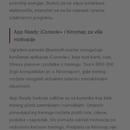
potrošnji energije. Budući da se otpor podešava
elektronički, intenzitet se može mijenjati i prema
odabranom programu.
App Ready: iConsole+ i Kinomap za više
motivacije
Ugrađeni pametni Bluetooth sustav omogućuje
korištenje aplikacije iConsole+, koja nudi karte, rute,
fitness planove i podatke o treningu. Toorx BRX-300
Ergo kompatibilan je i s Kinomapom, gdje trening
možete obogatiti virtualnim rutama i interaktivnijim
iskustvom.
App Ready funkcije odlične su za korisnike koji žele
trening učiniti zanimljivijim i raznolikijim. Umjesto
ponavljajućeg treninga možete pratiti rute, ciljeve,
podatke i napredak, što pomaže održati motivaciju pri
redovitom kućnom treningu. Pretplata na Kinomap nije