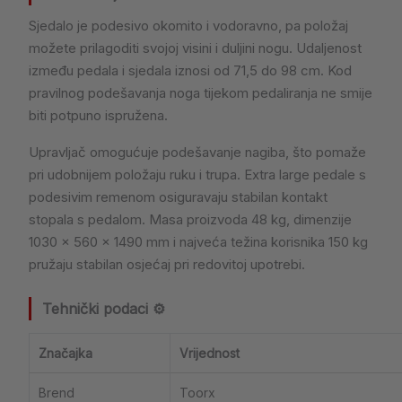
Sjedalo je podesivo okomito i vodoravno, pa položaj
možete prilagoditi svojoj visini i duljini nogu. Udaljenost
između pedala i sjedala iznosi od 71,5 do 98 cm. Kod
pravilnog podešavanja noga tijekom pedaliranja ne smije
biti potpuno ispružena.
Upravljač omogućuje podešavanje nagiba, što pomaže
pri udobnijem položaju ruku i trupa. Extra large pedale s
podesivim remenom osiguravaju stabilan kontakt
stopala s pedalom. Masa proizvoda 48 kg, dimenzije
1030 × 560 × 1490 mm i najveća težina korisnika 150 kg
pružaju stabilan osjećaj pri redovitoj upotrebi.
Tehnički podaci ⚙️
Značajka
Vrijednost
Brend
Toorx