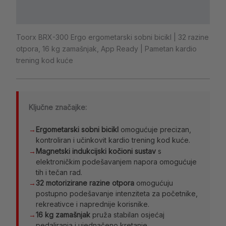
Dodatne informacije
Toorx BRX-300 Ergo ergometarski sobni bicikl | 32 razine
otpora, 16 kg zamašnjak, App Ready | Pametan kardio
trening kod kuće
Ključne značajke:
→
Ergometarski sobni bicikl
omogućuje precizan,
kontroliran i učinkovit kardio trening kod kuće.
→
Magnetski indukcijski kočioni sustav
s
elektroničkim podešavanjem napora omogućuje
tih i tečan rad.
→
32 motorizirane razine otpora
omogućuju
postupno podešavanje intenziteta za početnike,
rekreativce i naprednije korisnike.
→
16 kg zamašnjak
pruža stabilan osjećaj
pedaliranja i ujednačeno kretanje.