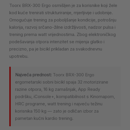
Toorx BRX-300 Ergo osmišljen je za korisnike koji žele
kod kuće trenirati strukturiranije, mjerljivije i udobnije.
Omogućuje trening za poboljšanje kondicije, potrošnju
kalorija, razvoj srčano-žilne izdržljivosti, nadzor pulsa i
trening prema watt vrijednostima. Zbog elektroničkog
podešavanja otpora intenzitet se mijenja glatko i
precizno, pa je bicikl prikladan za svakodnevnu
upotrebu.
Najveća prednost:
Toorx BRX-300 Ergo
ergometarski sobni bicikl spaja 32 motorizirane
razine otpora, 16 kg zamašnjak, App Ready
podršku, iConsole+, kompatibilnost s Kinomapom,
HRC programe, watt trening i najveću težinu
korisnika 150 kg — zato je odličan izbor za
pametan kućni kardio trening.