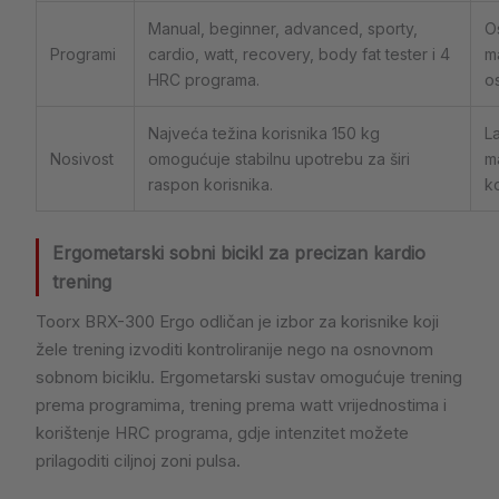
Manual, beginner, advanced, sporty,
Os
Programi
cardio, watt, recovery, body fat tester i 4
m
HRC programa.
o
Najveća težina korisnika 150 kg
La
Nosivost
omogućuje stabilnu upotrebu za širi
m
raspon korisnika.
ko
Ergometarski sobni bicikl za precizan kardio
trening
Toorx BRX-300 Ergo odličan je izbor za korisnike koji
žele trening izvoditi kontroliranije nego na osnovnom
sobnom biciklu. Ergometarski sustav omogućuje trening
prema programima, trening prema watt vrijednostima i
korištenje HRC programa, gdje intenzitet možete
prilagoditi ciljnoj zoni pulsa.