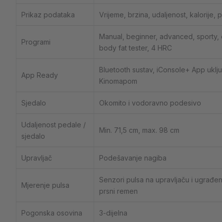
Prikaz podataka
Vrijeme, brzina, udaljenost, kalorije, 
Manual, beginner, advanced, sporty, c
Programi
body fat tester, 4 HRC
Bluetooth sustav, iConsole+ App uklj
App Ready
Kinomapom
Sjedalo
Okomito i vodoravno podesivo
Udaljenost pedale /
Min. 71,5 cm, max. 98 cm
sjedalo
Upravljač
Podešavanje nagiba
Senzori pulsa na upravljaču i ugrađen
Mjerenje pulsa
prsni remen
Pogonska osovina
3-dijelna