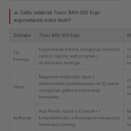
🚴 Zašto odabrati Toorx BRX-300 Ergo
ergometarski sobni bicikl?
Značajka
Toorx BRX-300 Ergo
Kl
Ergometarski trening omogućuje precizniji
O
Tip
nadzor napora, watt program i
n
treninga
strukturirane treninge.
b
Magnetski indukcijski otpor s
O
elektroničkim podešavanjem na 32 razine
Otpor
ma
omogućuje glatko povećavanje
r
intenziteta.
App Ready sustav s iConsole+ i
Be
Aplikacije
kompatibilnošću s Kinomapom omogućuje
če
motivirajući trening.
mo