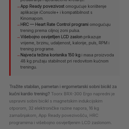
→
App Ready povezivost
omogućuje korištenje
aplikacije iConsole+ i kompatibilnost s
Kinomapom.
→
HRC — Heart Rate Control programi
omogućuju
trening prema ciljnoj zoni pulsa.
→
Višebojno osvijetljen LCD zaslon
prikazuje
vrijeme, brzinu, udaljenost, kalorije, puls, RPM i
trening programe.
→
Najveća težina korisnika 150 kg
i masa proizvoda
48 kg pružaju stabilnost pri redovitom kućnom
treningu.
Tražite stabilan, pametan i ergometarski sobni bicikl za
kućni kardio trening?
Toorx BRX-300 Ergo napredni je
uspravni sobni bicikl s magnetskim indukcijskim
otporom, 32 elektroničke razine napora, 16 kg
zamašnjakom, App Ready povezivošću, HRC
programima i višebojno osvijetljenim LCD zaslonom.