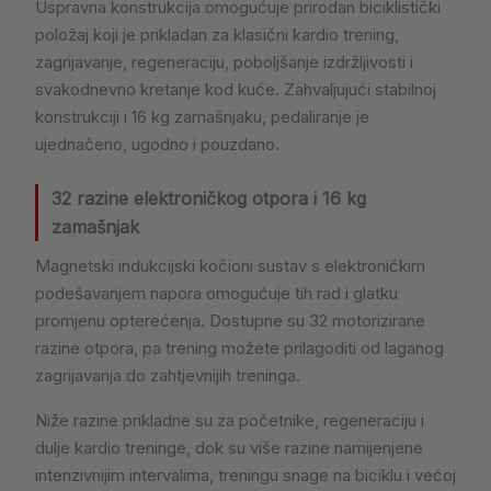
Uspravna konstrukcija omogućuje prirodan biciklistički
položaj koji je prikladan za klasični kardio trening,
zagrijavanje, regeneraciju, poboljšanje izdržljivosti i
svakodnevno kretanje kod kuće. Zahvaljujući stabilnoj
konstrukciji i 16 kg zamašnjaku, pedaliranje je
ujednačeno, ugodno i pouzdano.
32 razine elektroničkog otpora i 16 kg
zamašnjak
Magnetski indukcijski kočioni sustav s elektroničkim
podešavanjem napora omogućuje tih rad i glatku
promjenu opterećenja. Dostupne su 32 motorizirane
razine otpora, pa trening možete prilagoditi od laganog
zagrijavanja do zahtjevnijih treninga.
Niže razine prikladne su za početnike, regeneraciju i
dulje kardio treninge, dok su više razine namijenjene
intenzivnijim intervalima, treningu snage na biciklu i većoj