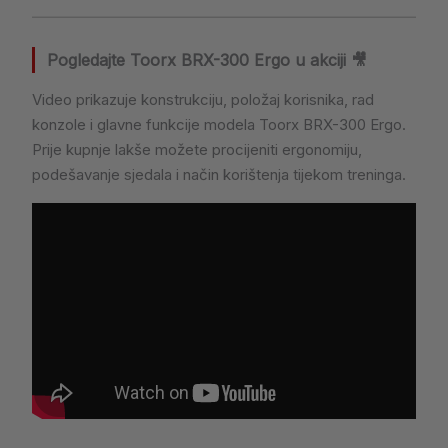
Pogledajte Toorx BRX-300 Ergo u akciji 🎥
Video prikazuje konstrukciju, položaj korisnika, rad
konzole i glavne funkcije modela Toorx BRX-300 Ergo.
Prije kupnje lakše možete procijeniti ergonomiju,
podešavanje sjedala i način korištenja tijekom treninga.