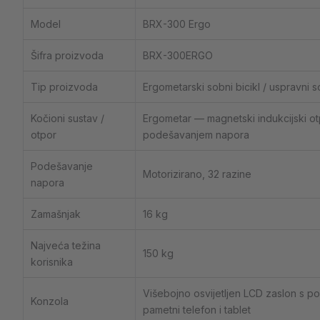
Model
BRX-300 Ergo
Šifra proizvoda
BRX-300ERGO
Tip proizvoda
Ergometarski sobni bicikl / uspravni so
Kočioni sustav /
Ergometar — magnetski indukcijski ot
otpor
podešavanjem napora
Podešavanje
Motorizirano, 32 razine
napora
Zamašnjak
16 kg
Najveća težina
150 kg
korisnika
Višebojno osvijetljen LCD zaslon s 
Konzola
pametni telefon i tablet