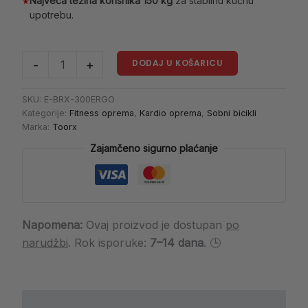
Najveća težina korisnika 150 kg
za stabilnu kućnu
★
upotrebu.
DODAJ U KOŠARICU
-
+
SKU:
E-BRX-300ERGO
Kategorije:
Fitness oprema
,
Kardio oprema
,
Sobni bicikli
Marka:
Toorx
Zajamčeno sigurno plaćanje
Napomena:
Ovaj proizvod je dostupan
po
narudžbi
. Rok isporuke:
7–14 dana
. 🕒
Opis