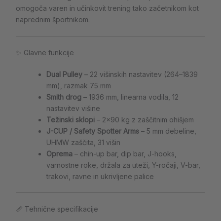
omogoča varen in učinkovit trening tako začetnikom kot
naprednim športnikom.
✨ Glavne funkcije
Dual Pulley
– 22 višinskih nastavitev (264–1839
mm), razmak 75 mm
Smith drog
– 1936 mm, linearna vodila, 12
nastavitev višine
Težinski sklopi
– 2×90 kg z zaščitnim ohišjem
J-CUP / Safety Spotter Arms
– 5 mm debeline,
UHMW zaščita, 31 višin
Oprema
– chin-up bar, dip bar, J-hooks,
varnostne roke, držala za uteži, Y-ročaji, V-bar,
trakovi, ravne in ukrivljene palice
📏 Tehnične specifikacije