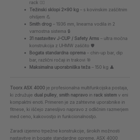
rack 🏋️‍♂️
Težinski sklopi 2×90 kg
– s kovinskim zaščitnim
ohišjem 💪
Smith drog
– 1936 mm, linearna vodila in 2
varnostna sistema 🔒
31 nastavitev J-CUP / Safety Arms
– ultra močna
konstrukcija z UHMW zaščito 🛡️
Bogata standardna oprema
– chin-up bar, dip
bar, različni ročaji in trakovi 🎯
Maksimalna uporabniška teža
– 150 kg 👤
Toorx ASX 4000
je profesionalna multifunkcijska postaja,
ki združuje
dual pulley
,
smith napravo
in
rack sistem
v eni
kompaktni enoti. Primeren je za zahtevne uporabnike in
fitnese, ki iščejo zanesljivo napravo z odličnim razmerjem
med ceno, kakovostjo in funkcionalnostjo.
Zaradi izjemno trpežne konstrukcije, širokih možnosti
nastavitve in bogate standardne opreme, ASX 4000