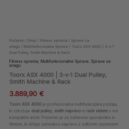
&
Rack
količina
Početna
/
Shop
/
Fitness oprema
/
Sprave za
snagu
/
Multifunkcionalne Sprave
/ Toorx ASX 4000 | 3-v-1
Dual Pulley, Smith Machine & Rack
Fitness oprema
,
Multifunkcionalne Sprave
,
Sprave za
snagu
Toorx ASX 4000 | 3-v-1 Dual Pulley,
Smith Machine & Rack
3.889,90
€
Toorx ASX 4000
je profesionalna multifunkcijska postaja,
ki združuje
dual pulley
,
smith napravo
in
rack sistem
v eni
kompaktni enoti. Primeren je za zahtevne uporabnike in
fitnese, ki iščejo zanesljivo napravo z odličnim razmerjem