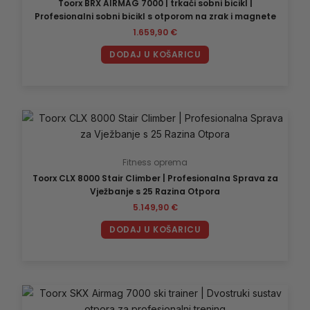
Toorx BRX AIRMAG 7000 | trkaći sobni bicikl |
Profesionalni sobni bicikl s otporom na zrak i magnete
1.659,90
€
DODAJ U KOŠARICU
Fitness oprema
Toorx CLX 8000 Stair Climber | Profesionalna Sprava za
Vježbanje s 25 Razina Otpora
5.149,90
€
DODAJ U KOŠARICU
Raspon
Ovaj
cijena:
proizvod