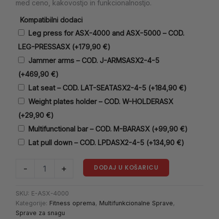
med ceno, kakovostjo in funkcionalnostjo.
Kompatibilni dodaci
Leg press for ASX-4000 and ASX-5000 – COD.
LEG-PRESSASX
(+
179,90
€
)
Jammer arms – COD. J-ARMSASX2-4-5
(+
469,90
€
)
Lat seat – COD. LAT-SEATASX2-4-5
(+
184,90
€
)
Weight plates holder – COD. W-HOLDERASX
(+
29,90
€
)
Multifunctional bar – COD. M-BARASX
(+
99,90
€
)
Lat pull down – COD. LPDASX2-4-5
(+
134,90
€
)
DODAJ U KOŠARICU
-
+
SKU:
E-ASX-4000
Kategorije:
Fitness oprema
,
Multifunkcionalne Sprave
,
Sprave za snagu