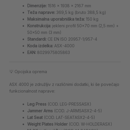
Dimenzije:
1516 × 1938 × 2167 mm
Teža naprave:
369,5 kg (bruto 388,5 kg)
Maksimalna uporabniška teža:
150 kg
Konstrukcija:
jekleni profil 50×70 mm (2,5 mm) +
50×50 mm (3 mm)
Standardi:
CE EN ISO 20957-1/957-4
Koda izdelka:
ASX-4000
EAN:
8029975805863
💡 Opcijska oprema
ASX 4000 je združljiv z različnimi dodatki, ki še povečajo
funkcionalnost naprave:
Leg Press
(COD. LEG-PRESSASX)
Jammer Arms
(COD. J-ARMSASX2-4-5)
Lat Seat
(COD. LAT-SEATASX2-4-5)
Weight Plates Holder
(COD. W-HOLDERASX)