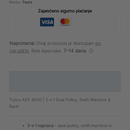
Marka:
Toorx
Zajamčeno sigurno plaćanje
Napomena:
Ovaj proizvod je dostupan
po
narudžbi
. Rok isporuke:
7–14 dana
. 🕒
Opis
Dodatne informacije
Toorx ASX 4000 | 3-v-1 Dual Pulley, Smith Machine &
Rack
3-v-1 naprava
– dual pulley, smith machine in