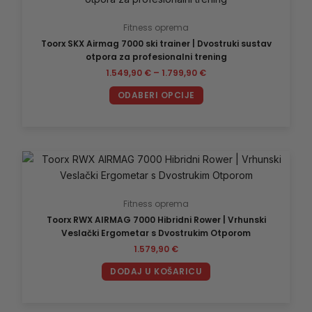
od
1.549,90 €
ima
do
Fitness oprema
više
1.799,90 €
Toorx SKX Airmag 7000 ski trainer | Dvostruki sustav
varijanti.
otpora za profesionalni trening
Opcije
1.549,90
€
–
1.799,90
€
se
mogu
ODABERI OPCIJE
odabrati
na
stranici
proizvoda
Fitness oprema
Toorx RWX AIRMAG 7000 Hibridni Rower | Vrhunski
Veslački Ergometar s Dvostrukim Otporom
1.579,90
€
DODAJ U KOŠARICU