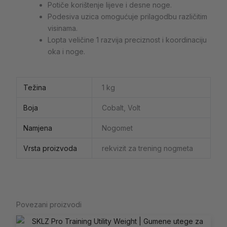
Potiče korištenje lijeve i desne noge.
Podesiva uzica omogućuje prilagodbu različitim
visinama.
Lopta veličine 1 razvija preciznost i koordinaciju
oka i noge.
Težina
1 kg
Boja
Cobalt, Volt
Namjena
Nogomet
Vrsta proizvoda
rekvizit za trening nogmeta
Povezani proizvodi