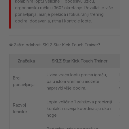
kombinira loptu veličine 1, podesivu uzicu,
ergonomsku ručku i 360° okretanje. Rezultat je više
ponavljanja, manje prekida i fokusiraniji trening
dodira, dodavanja, ritma i kontrole lopte.
⚽ Zašto odabrati SKLZ Star Kick Touch Trainer?
Značajka
SKLZ Star Kick Touch Trainer
Uzica vraća loptu prema igraču,
Kod 
Broj
pa u istom vremenu možete
čest
ponavljanja
napraviti više dodira.
traže
Lopta veličine 1 zahtijeva precizniji
Stan
Razvoj
kontakt i razvija koordinaciju oka i
nagl
tehnike
noge.
dodir
Podesiva uzica omogućuje