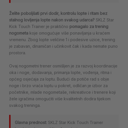
Želite poboljšati prvi dodir, kontrolu lopte i ritam bez
stalnog lovljenja lopte nakon svakog udarca?
SKLZ Star
Kick Touch Trainer je praktično
pomagalo za trening
nogometa
koje omogućuje više ponavljanja u kraćem
vremenu. Zbog lopte veličine 1 i podesive uzice, trening
je zabavan, dinamičan i učinkovit čak i kada nemate puno
prostora.
Ovaj nogometni trener osmišljen je za razvoj koordinacije
oka i noge, dodavanja, primanja lopte, vođenja, ritma i
općeg osjećaja za loptu. Budući da potiče rad s obje
noge i brzo vraća loptu u pokret, odličan je izbor za
početnike, mlade nogometaše, rekreativce i trenere koji
žele igračima omogućiti više kvalitetnih dodira tijekom
svakog treninga.
Glavna prednost:
SKLZ Star Kick Touch Trainer