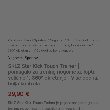
veličine
1,
360°
okretanje
|
Više
dodira,
bolja
Početna
/
Shop
/
Sportovi
/
Nogomet
/ SKLZ Star Kick Touch
kontrola
Trainer | pomagalo za trening nogometa, lopta veličine 1,
količina
360° okretanje | Više dodira, bolja kontrola
Nogomet
,
Sportovi
SKLZ Star Kick Touch Trainer |
pomagalo za trening nogometa, lopta
veličine 1, 360° okretanje | Više dodira,
bolja kontrola
29,90
€
SKLZ Star Kick Touch Trainer
je prijenosno
pomagalo za
trening nogometa
za poboljšanje prvog dodira,