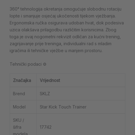
360° tehnologija okretanja omogućuje slobodnu rotaciju
lopte i smanjuje osjećaj ukočenosti tijekom vježbanja.
Ergonomska ručka osigurava udoban hvat, dok podesiva
uzica olakšava prilagodbu različitim korisnicima. Zbog
toga je ovaj nogometni rekvizit odličan za kućni trening,
zagrijavanje prije treninga, individualni rad s mladim
igračima ili tehničke vježbe u manjem prostoru.
Tehnički podaci ⚙️
Značajka
Vrijednost
Brend
SKLZ
Model
Star Kick Touch Trainer
SKU /
šifra
17742
modela