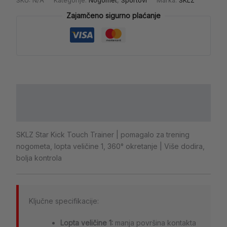
SKU:
N/A
Kategorije:
Nogomet
,
Sportovi
Marka:
SKLZ
Zajamčeno sigurno plaćanje
Opis
Dodatne informacije
SKLZ Star Kick Touch Trainer | pomagalo za trening
nogometa, lopta veličine 1, 360° okretanje | Više dodira,
bolja kontrola
Ključne specifikacije:
Lopta veličine 1:
manja površina kontakta