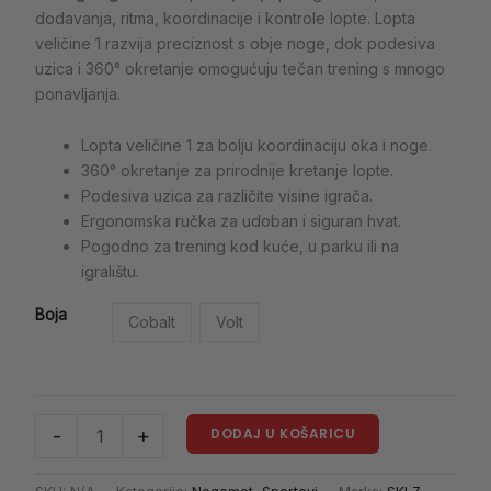
dodavanja, ritma, koordinacije i kontrole lopte. Lopta
veličine 1 razvija preciznost s obje noge, dok podesiva
uzica i 360° okretanje omogućuju tečan trening s mnogo
ponavljanja.
Lopta veličine 1 za bolju koordinaciju oka i noge.
360° okretanje za prirodnije kretanje lopte.
Podesiva uzica za različite visine igrača.
Ergonomska ručka za udoban i siguran hvat.
Pogodno za trening kod kuće, u parku ili na
igralištu.
Boja
Cobalt
Volt
DODAJ U KOŠARICU
-
+