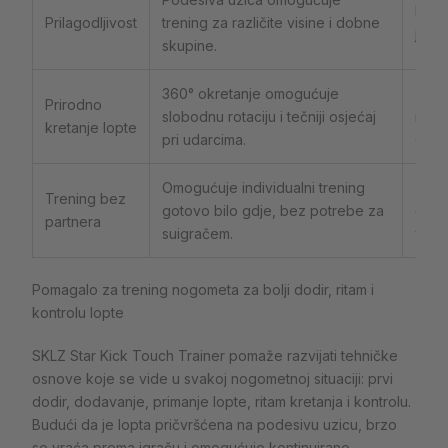
Mnogi
Prilagodljivost
trening za različite visine i dobne
jedna
skupine.
360° okretanje omogućuje
Jedn
Prirodno
slobodnu rotaciju i tečniji osjećaj
mogu 
kretanje lopte
pri udarcima.
ogran
Omogućuje individualni trening
Za k
Trening bez
gotovo bilo gdje, bez potrebe za
često
partnera
suigračem.
veći 
Pomagalo za trening nogometa za bolji dodir, ritam i
kontrolu lopte
SKLZ Star Kick Touch Trainer pomaže razvijati tehničke
osnove koje se vide u svakoj nogometnoj situaciji: prvi
dodir, dodavanje, primanje lopte, ritam kretanja i kontrolu.
Budući da je lopta pričvršćena na podesivu uzicu, brzo
se vraća prema igraču i omogućuje kontinuirano