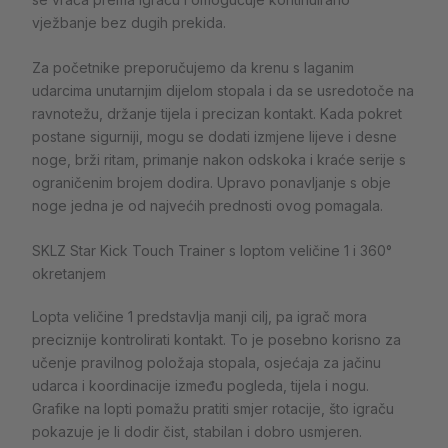
vježbanje bez dugih prekida.
Za početnike preporučujemo da krenu s laganim
udarcima unutarnjim dijelom stopala i da se usredotoče na
ravnotežu, držanje tijela i precizan kontakt. Kada pokret
postane sigurniji, mogu se dodati izmjene lijeve i desne
noge, brži ritam, primanje nakon odskoka i kraće serije s
ograničenim brojem dodira. Upravo ponavljanje s obje
noge jedna je od najvećih prednosti ovog pomagala.
SKLZ Star Kick Touch Trainer s loptom veličine 1 i 360°
okretanjem
Lopta veličine 1 predstavlja manji cilj, pa igrač mora
preciznije kontrolirati kontakt. To je posebno korisno za
učenje pravilnog položaja stopala, osjećaja za jačinu
udarca i koordinacije između pogleda, tijela i nogu.
Grafike na lopti pomažu pratiti smjer rotacije, što igraču
pokazuje je li dodir čist, stabilan i dobro usmjeren.