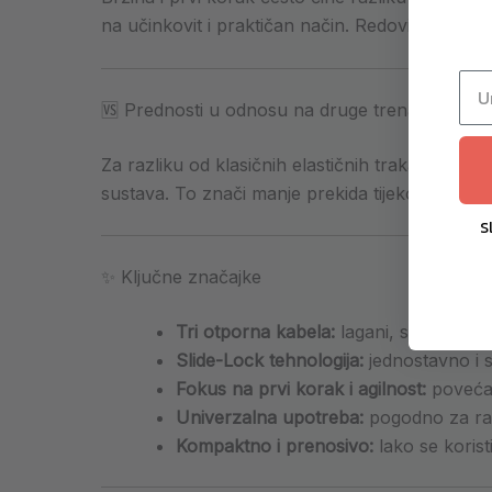
na učinkovit i praktičan način. Redovitom upo
🆚 Prednosti u odnosu na druge trenažere
Za razliku od klasičnih elastičnih traka,
Lateral
sustava. To znači manje prekida tijekom trening
S
✨ Ključne značajke
Tri otporna kabela:
lagani, srednji i te
Slide-Lock tehnologija:
jednostavno i 
Fokus na prvi korak i agilnost:
povećav
Univerzalna upotreba:
pogodno za raz
Kompaktno i prenosivo:
lako se koristi