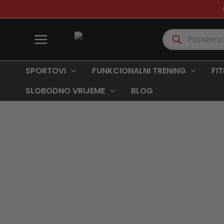
Skip
to
content
Products
search
SPORTOVI
FUNKCIONALNI TRENING
FI
SLOBODNO VRIJEME
BLOG