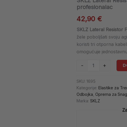
SKLZ Lateral Resist
brzinu
profesionalac
i
agilnost
42,90
€
kao
profesionalac
SKLZ Lateral Resistor 
količina
žele poboljšati svoju ag
koristi tri otporna kabe
omogućuje jednostavnu i
D
-
+
SKU:
1695
Kategorije:
Elastike za Tre
Odbojka
,
Oprema za Snag
Marka:
SKLZ
Za