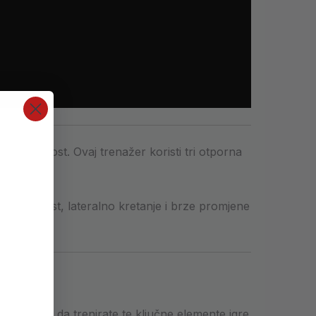
eksplozivnost. Ovaj trenažer koristi tri otporna
 stabilnost, lateralno kretanje i brze promjene
uje vam da trenirate te ključne elemente igre