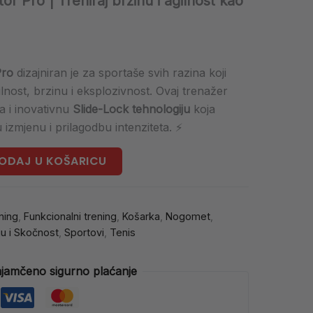
or Pro | Treniraj brzinu i agilnost kao
Pro
dizajniran je za sportaše svih razina koji
ilnost, brzinu i eksplozivnost. Ovaj trenažer
la i inovativnu
Slide-Lock tehnologiju
koja
zmjenu i prilagodbu intenziteta. ⚡
ODAJ U KOŠARICU
ning
,
Funkcionalni trening
,
Košarka
,
Nogomet
,
u i Skočnost
,
Sportovi
,
Tenis
jamčeno sigurno plaćanje