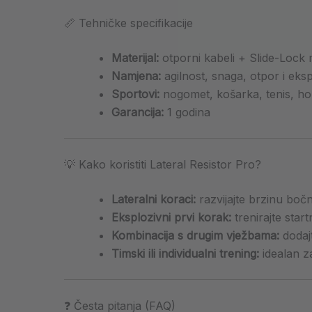
📏 Tehničke specifikacije
Materijal:
otporni kabeli + Slide-Loc
Namjena:
agilnost, snaga, otpor i eks
Sportovi:
nogomet, košarka, tenis, ho
Garancija:
1 godina
💡 Kako koristiti Lateral Resistor Pro?
Lateralni koraci:
razvijajte brzinu bočno
Eksplozivni prvi korak:
trenirajte star
Kombinacija s drugim vježbama:
dodajt
Timski ili individualni trening:
idealan z
❓ Česta pitanja (FAQ)