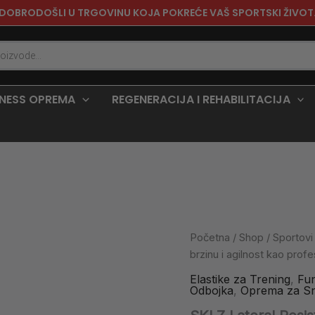
DOBRODOŠLI U TRGOVINU KOJA POKREĆE VAŠ SPORTSKI ŽIVOT
TNESS OPREMA
REGENERACIJA I REHABILITACIJA
SKLZ
Početna
/
Shop
/
Sportovi
Lateral
brzinu i agilnost kao prof
Resistor
Pro
Elastike za Trening
,
Fun
Odbojka
,
Oprema za Sn
|
Treniraj