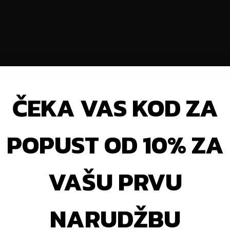
ČEKA VAS KOD ZA
aše svih razina koji žele poboljšati svoju agilnost, brzinu i 
omogućuje jednostavnu izmjenu i prilagodbu intenziteta. ⚡
POPUST OD 10% ZA
sistor Pro
jača ključne mišićne skupine koje su odgovorne za
 košarke, tenisa ili hokeja. 🏀⚽🎾
VAŠU PRVU
NARUDŽBU
prosječnog i vrhunskog sportaša.
Lateral Resistor Pro
omoguć