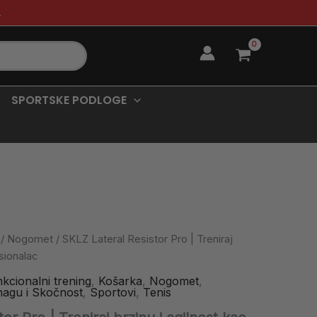
.
SPORTSKE PODLOGE
/
Nogomet
/ SKLZ Lateral Resistor Pro | Treniraj
esionalac
kcionalni trening
,
Košarka
,
Nogomet
,
agu i Skočnost
,
Sportovi
,
Tenis