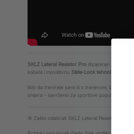
SKLZ Lateral Resistor Pro
dizajniran je za sport
kabela i inovativnu
Slide-Lock tehnologiju
koja 
Bilo da trenirate sami ili s trenerom,
Lateral Re
smjera – savršeno za sportove poput nogometa,
🎯 Zašto odabrati SKLZ Lateral Resistor Pro?
Brzina i prvi korak često čine razliku između 