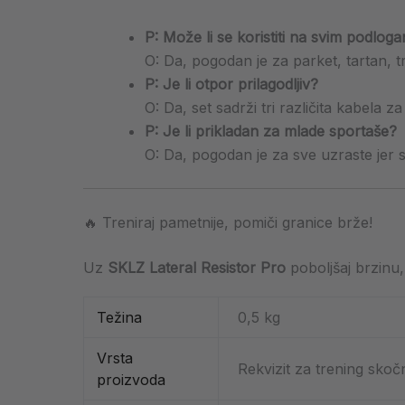
P: Može li se koristiti na svim podlog
O: Da, pogodan je za parket, tartan, 
P: Je li otpor prilagodljiv?
O: Da, set sadrži tri različita kabela za
P: Je li prikladan za mlade sportaše?
O: Da, pogodan je za sve uzraste jer s
🔥 Treniraj pametnije, pomiči granice brže!
Uz
SKLZ Lateral Resistor Pro
poboljšaj brzinu, 
Težina
0,5 kg
Vrsta
Rekvizit za trening skoč
proizvoda