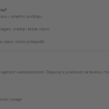
ama?
travu i umjetnu podlogu.
 lagan, srednji i težak otpor.
e otpor može prilagoditi.
agilnost i eksplozivnost. Osiguraj si prednost na terenu i tr
nosti i snage