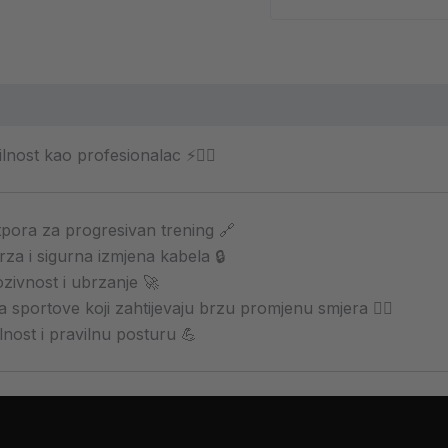
lnost kao profesionalac ⚡🏋️‍♂️
otpora za progresivan trening 🔗
rza i sigurna izmjena kabela 🔒
ozivnost i ubrzanje 🚀
 sportove koji zahtijevaju brzu promjenu smjera 🏃‍♂️
lnost i pravilnu posturu 💪