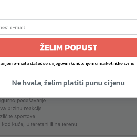
trebom povećavate eksplozivnost, ubrzanje i kontrolu pokr
ŽELIM POPUST
 Resistor Pro
koristi tri kabela različitog otpora koji se jed
a i veću sigurnost pri izvođenju zahtjevnih vježbi. 💡
lanjem e-maila slažeš se s njegovim korištenjem u marketinške svrhe
Ne hvala, želim platiti punu cijenu
ški otpor
sigurno podešavanje
a brzinu reakcije
ličite sportove
 kod kuće, u teretani ili na terenu