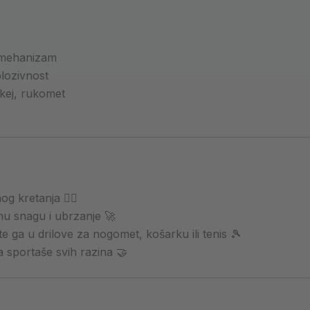
k mehanizam
plozivnost
kej, rukomet
g kretanja 🏃‍♂️
tnu snagu i ubrzanje 🚀
e ga u drilove za nogomet, košarku ili tenis 🎾
a sportaše svih razina 🤝