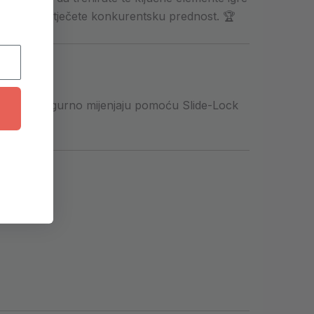
eta, čime stječete konkurentsku prednost. 🏆
nostavno i sigurno mijenjaju pomoću Slide-Lock