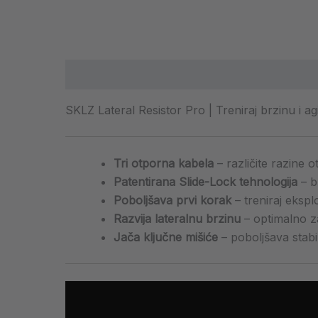
Opis
Dodatne informacije
SKLZ Lateral Resistor Pro | Treniraj brzinu i agi
Tri otporna kabela
– različite razine 
Patentirana Slide-Lock tehnologija
– b
Poboljšava prvi korak
– treniraj ekspl
Razvija lateralnu brzinu
– optimalno za
Jača ključne mišiće
– poboljšava stabi