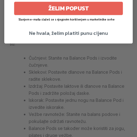
Boja: crna
ŽELIM POPUST
Sadržaj pakovanja: 2 x Balance Pods, 1 x pumpa
Slanjem e-maila slažeš se s njegovim korištenjem u marketinške svrhe
Korišćenje Balance Pods:
Ne hvala, želim platiti punu cijenu
Balance Pods se mogu koristiti za razne vežbe kao što
su:
Čučnjevi: Stanite na Balance Pods i izvodite
čučnjeve.
Sklekovi: Postavite dlanove na Balance Pods i
radite sklekove.
Izdržaj: Postavite laktove ili dlanove na Balance
Pods i zadržite položaj daske.
Iskorak: Postavite jednu nogu na Balance Pod i
izvedite iskorake.
Vežbe ravnoteže: Stanite na balans podove i
pokušajte održati ravnotežu.
Balance Pods se također može koristiti za jogu,
pilates i druge vežbe.