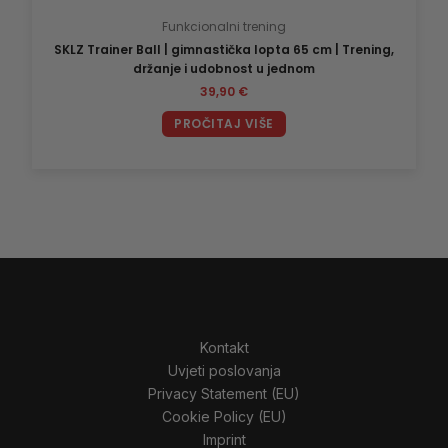
Funkcionalni trening
SKLZ Trainer Ball | gimnastička lopta 65 cm | Trening,
držanje i udobnost u jednom
39,90
€
PROČITAJ VIŠE
Kontakt
Uvjeti poslovanja
Privacy Statement (EU)
Cookie Policy (EU)
Imprint