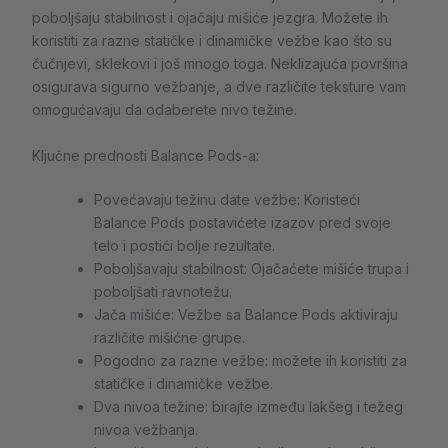
poboljšaju stabilnost i ojačaju mišiće jezgra. Možete ih
koristiti za razne statičke i dinamičke vežbe kao što su
čučnjevi, sklekovi i još mnogo toga. Neklizajuća površina
osigurava sigurno vežbanje, a dve različite teksture vam
omogućavaju da odaberete nivo težine.
Ključne prednosti Balance Pods-a:
Povećavaju težinu date vežbe: Koristeći
Balance Pods postavićete izazov pred svoje
telo i postići bolje rezultate.
Poboljšavaju stabilnost: Ojačaćete mišiće trupa i
poboljšati ravnotežu.
Jača mišiće: Vežbe sa Balance Pods aktiviraju
različite mišićne grupe.
Pogodno za razne vežbe: možete ih koristiti za
statičke i dinamičke vežbe.
Dva nivoa težine: birajte između lakšeg i težeg
nivoa vežbanja.