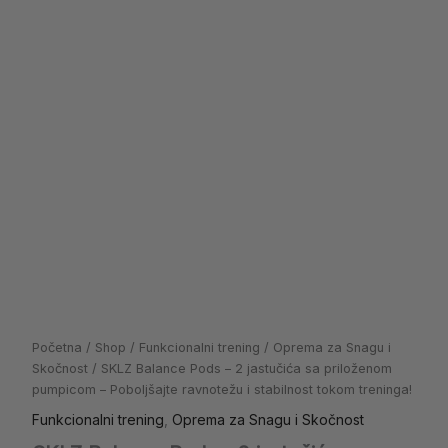
ravnotežu
i
stabilnost
tokom
treninga!
količina
Početna
/
Shop
/
Funkcionalni trening
/
Oprema za Snagu i
Skočnost
/ SKLZ Balance Pods – 2 jastučića sa priloženom
pumpicom – Poboljšajte ravnotežu i stabilnost tokom treninga!
Funkcionalni trening
,
Oprema za Snagu i Skočnost