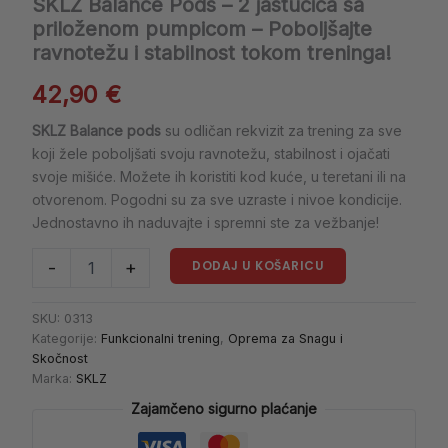
SKLZ Balance Pods – 2 jastučića sa
priloženom pumpicom – Poboljšajte
ravnotežu i stabilnost tokom treninga!
42,90
€
SKLZ Balance pods
su odličan rekvizit za trening za sve
koji žele poboljšati svoju ravnotežu, stabilnost i ojačati
svoje mišiće. Možete ih koristiti kod kuće, u teretani ili na
otvorenom. Pogodni su za sve uzraste i nivoe kondicije.
Jednostavno ih naduvajte i spremni ste za vežbanje!
DODAJ U KOŠARICU
-
+
SKU:
0313
Kategorije:
Funkcionalni trening
,
Oprema za Snagu i
Skočnost
Marka:
SKLZ
Zajamčeno sigurno plaćanje