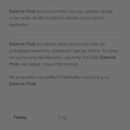
Balance Pods
možete koristiti i za jogu, pilates i druge
vrste vežbi. Budite kreativni i otkrijte nove načine
upotrebe!
Balance Pods
su odličan izbor za sve koji žele da
poboljšaju ravnotežu, stabilnost i ojačaju mišiće. Sa njima
će vaš trening biti efikasniji i zabavniji. Poručite
Balance
Pods
već danas i započnite trening!
Ne propustite ovu priliku! Unapredite svoj trening uz
Balance Pods
!
Težina
2 kg