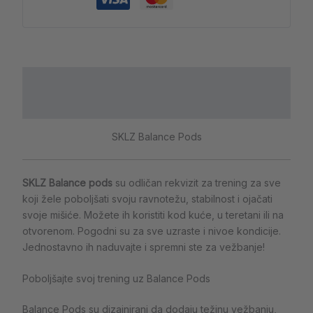
Opis
Dodatne informacije
SKLZ Balance Pods
SKLZ Balance pods
su odličan rekvizit za trening za sve
koji žele poboljšati svoju ravnotežu, stabilnost i ojačati
svoje mišiće. Možete ih koristiti kod kuće, u teretani ili na
otvorenom. Pogodni su za sve uzraste i nivoe kondicije.
Jednostavno ih naduvajte i spremni ste za vežbanje!
Poboljšajte svoj trening uz Balance Pods
Balance Pods su dizajnirani da dodaju težinu vežbanju,