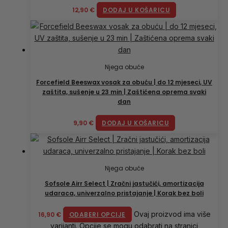
12,90
€
DODAJ U KOŠARICU
Njega obuće
Forcefield Beeswax vosak za obuću | do 12 mjeseci, UV
zaštita, sušenje u 23 min | Zaštićena oprema svaki
dan
9,90
€
DODAJ U KOŠARICU
Njega obuće
Sofsole Airr Select | Zračni jastučići, amortizacija
udaraca, univerzalno pristajanje | Korak bez boli
Ovaj proizvod ima više
16,90
€
ODABERI OPCIJE
varijanti. Opcije se mogu odabrati na stranici