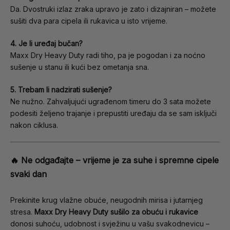
Da. Dvostruki izlaz zraka upravo je zato i dizajniran – možete
sušiti dva para cipela ili rukavica u isto vrijeme.
4. Je li uređaj bučan?
Maxx Dry Heavy Duty radi tiho, pa je pogodan i za noćno
sušenje u stanu ili kući bez ometanja sna.
5. Trebam li nadzirati sušenje?
Ne nužno. Zahvaljujući ugrađenom timeru do 3 sata možete
podesiti željeno trajanje i prepustiti uređaju da se sam isključi
nakon ciklusa.
🔥 Ne odgađajte – vrijeme je za suhe i spremne cipele
svaki dan
Prekinite krug vlažne obuće, neugodnih mirisa i jutarnjeg
stresa.
Maxx Dry Heavy Duty sušilo za obuću i rukavice
donosi suhoću, udobnost i svježinu u vašu svakodnevicu –