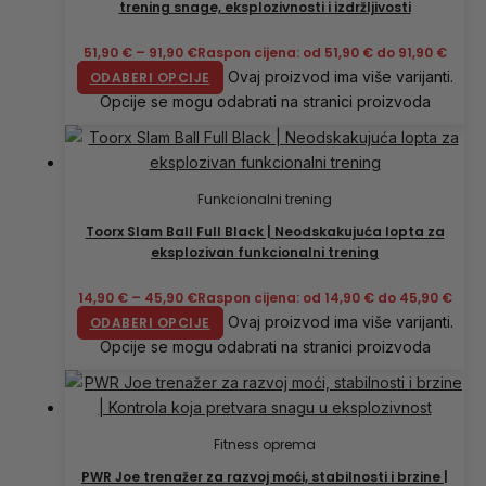
trening snage, eksplozivnosti i izdržljivosti
51,90
€
–
91,90
€
Raspon cijena: od 51,90 € do 91,90 €
Ovaj proizvod ima više varijanti.
ODABERI OPCIJE
Opcije se mogu odabrati na stranici proizvoda
Funkcionalni trening
Toorx Slam Ball Full Black | Neodskakujuća lopta za
eksplozivan funkcionalni trening
14,90
€
–
45,90
€
Raspon cijena: od 14,90 € do 45,90 €
Ovaj proizvod ima više varijanti.
ODABERI OPCIJE
Opcije se mogu odabrati na stranici proizvoda
Fitness oprema
PWR Joe trenažer za razvoj moći, stabilnosti i brzine |