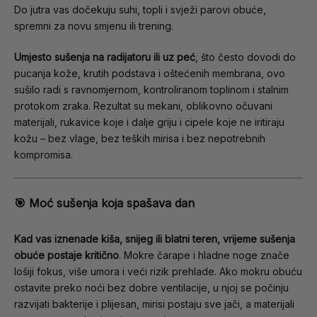
Do jutra vas dočekuju suhi, topli i svježi parovi obuće,
spremni za novu smjenu ili trening.
Umjesto sušenja na radijatoru ili uz peć
, što često dovodi do
pucanja kože, krutih podstava i oštećenih membrana, ovo
sušilo radi s ravnomjernom, kontroliranom toplinom i stalnim
protokom zraka. Rezultat su mekani, oblikovno očuvani
materijali, rukavice koje i dalje griju i cipele koje ne iritiraju
kožu – bez vlage, bez teških mirisa i bez nepotrebnih
kompromisa.
🎯 Moć sušenja koja spašava dan
Kad vas iznenade kiša, snijeg ili blatni teren, vrijeme sušenja
obuće postaje kritično
. Mokre čarape i hladne noge znače
lošiji fokus, više umora i veći rizik prehlade. Ako mokru obuću
ostavite preko noći bez dobre ventilacije, u njoj se počinju
razvijati bakterije i plijesan, mirisi postaju sve jači, a materijali