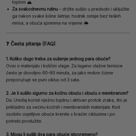
toplom 🏔️
Za svakodnevnu rutinu
– držite sušilo u predsobi i uključite
ga nakon svake kišne šetnje; hodnik ostaje bez teških
mirisa, a obuća spremna na vrijeme 🌦️
❓ Česta pitanja (FAQ)
1. Koliko dugo treba za sušenje jednog para obuće?
Ovisi o materijalu i količini vlage. Za lagano vlažne tenisice
često je dovoljno 60–90 minuta, za jako mokre čizme
preporučuje se puni ciklus od 3 sata.
2. Je li sušilo sigurno za kožnu obuću i obuću s membranom?
Da. Uređaj koristi nježnu toplinu i aktivan protok zraka, što je
prikladno za većinu kožnih i membranskih materijala. Kod
osobito osjetljive obuće krenite s kraćim ciklusima i po
potrebi produžite.
3. Mogu li sušiti dva para obuće istovremeno?