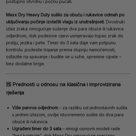
postupno otvrdnu i počnu pucati.
Maxx Dry Heavy Duty sušilo za obuću i rukavice odmah po
uključivanju počinje izvlačiti vlagu iz unutrašnjosti
. Dvostruki
izlaz zraka omogućuje sušenje dva para obuće ili rukavica
odjednom, dok podesive cijevi usmjeravaju topao zrak do
prstiju, jezika i pete. Timer do 3 sata daje vam potpunu
kontrolu: podesite trajanje prema stupnju namočenosti,
odlazite na spavanje i budite se u suhe, spremne cipele –
bez dodatne brige.
🆚 Prednosti u odnosu na klasična i improvizirana
rješenja
Više parova odjednom
– za razliku od jednostavnih sušila
s jednim izlazom, ovdje istovremeno sušite do dva para
obuće ili rukavica.
Ugrađeni timer do 3 sata
– mnogi osnovni modeli rade
“bez kontrole”, dok Maxx Dry omogućuje precizno