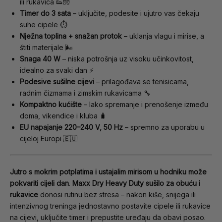
ili rukavica 👟🧤
Timer do 3 sata
– uključite, podesite i ujutro vas čekaju
suhe cipele ⏱️
Nježna toplina + snažan protok
– uklanja vlagu i mirise, a
štiti materijale 🌬️
Snaga 40 W
– niska potrošnja uz visoku učinkovitost,
idealno za svaki dan ⚡
Podesive sušilne cijevi
– prilagođava se tenisicama,
radnim čizmama i zimskim rukavicama 🔧
Kompaktno kućište
– lako spremanje i prenošenje između
doma, vikendice i kluba 🧳
EU napajanje 220–240 V, 50 Hz
– spremno za uporabu u
cijeloj Europi 🇪🇺
Jutro s mokrim potplatima i ustajalim mirisom u hodniku može
pokvariti cijeli dan
.
Maxx Dry Heavy Duty sušilo za obuću i
rukavice
donosi rutinu bez stresa – nakon kiše, snijega ili
intenzivnog treninga jednostavno postavite cipele ili rukavice
na cijevi, uključite timer i prepustite uređaju da obavi posao.