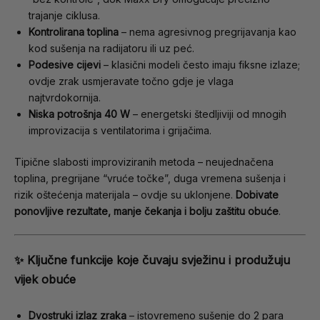
trajanje ciklusa.
Kontrolirana toplina
– nema agresivnog pregrijavanja kao
kod sušenja na radijatoru ili uz peć.
Podesive cijevi
– klasični modeli često imaju fiksne izlaze;
ovdje zrak usmjeravate točno gdje je vlaga
najtvrdokornija.
Niska potrošnja 40 W
– energetski štedljiviji od mnogih
improvizacija s ventilatorima i grijačima.
Tipične slabosti improviziranih metoda – neujednačena
toplina, pregrijane “vruće točke”, duga vremena sušenja i
rizik oštećenja materijala – ovdje su uklonjene.
Dobivate
ponovljive rezultate, manje čekanja i bolju zaštitu obuće
.
✨ Ključne funkcije koje čuvaju svježinu i produžuju
vijek obuće
Dvostruki izlaz zraka
– istovremeno sušenje do 2 para