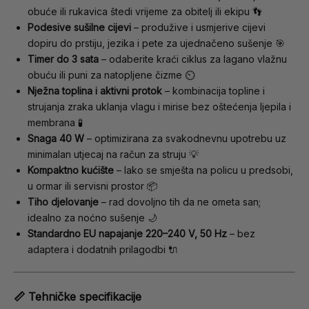
obuće ili rukavica štedi vrijeme za obitelj ili ekipu 👣
Podesive sušilne cijevi
– produžive i usmjerive cijevi
dopiru do prstiju, jezika i pete za ujednačeno sušenje 🎯
Timer do 3 sata
– odaberite kraći ciklus za lagano vlažnu
obuću ili puni za natopljene čizme ⏲️
Nježna toplina i aktivni protok
– kombinacija topline i
strujanja zraka uklanja vlagu i mirise bez oštećenja ljepila i
membrana 🧪
Snaga 40 W
– optimizirana za svakodnevnu upotrebu uz
minimalan utjecaj na račun za struju 💡
Kompaktno kućište
– lako se smješta na policu u predsobi,
u ormar ili servisni prostor 📦
Tiho djelovanje
– rad dovoljno tih da ne ometa san;
idealno za noćno sušenje 🌙
Standardno EU napajanje 220–240 V, 50 Hz
– bez
adaptera i dodatnih prilagodbi 🔌
📏 Tehničke specifikacije