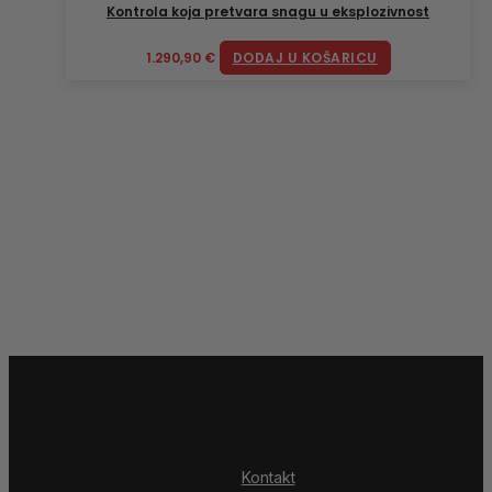
Kontrola koja pretvara snagu u eksplozivnost
1.290,90
€
DODAJ U KOŠARICU
Kontakt