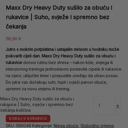
Maxx Dry Heavy Duty sušilo za obuću i
rukavice | Suho, svježe i spremno bez
čekanja
119,90
€
Jutro s mokrim potplatima i ustajalim mirisom u hodniku može
pokvariti cijeli dan
.
Maxx Dry Heavy Duty sušilo za obuću i
rukavice
donosi rutinu bez stresa – nakon kiše, snijega ili
intenzivnog treninga jednostavno postavite cipele ili rukavice
na cijevi, uključite timer i prepustite uređaju da obavi posao.
Do jutra vas dočekuju suhi, topli i svježi parovi obuće,
spremni za novu smjenu ili trening.
Maxx Dry Heavy Duty sušilo za obuću i
rukavice | Suho, svježe i spremno bez
-
+
čekanja količina
DODAJ U KOŠARICU
SKU:
090049
Kategorije:
Njega obuće
,
Slobodno vrijeme