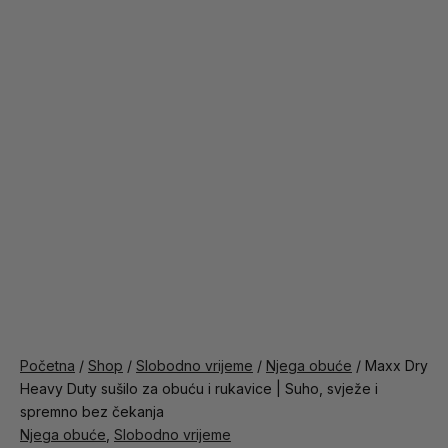
Početna
/
Shop
/
Slobodno vrijeme
/
Njega obuće
/ Maxx Dry
Heavy Duty sušilo za obuću i rukavice | Suho, svježe i
spremno bez čekanja
Njega obuće
,
Slobodno vrijeme