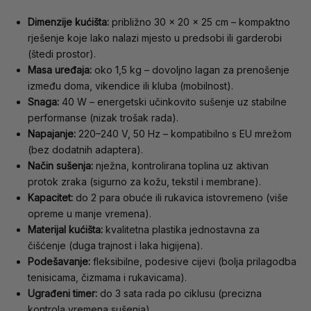
Dimenzije kućišta:
približno 30 × 20 × 25 cm – kompaktno
rješenje koje lako nalazi mjesto u predsobi ili garderobi
(štedi prostor).
Masa uređaja:
oko 1,5 kg – dovoljno lagan za prenošenje
između doma, vikendice ili kluba (mobilnost).
Snaga:
40 W – energetski učinkovito sušenje uz stabilne
performanse (nizak trošak rada).
Napajanje:
220–240 V, 50 Hz – kompatibilno s EU mrežom
(bez dodatnih adaptera).
Način sušenja:
nježna, kontrolirana toplina uz aktivan
protok zraka (sigurno za kožu, tekstil i membrane).
Kapacitet:
do 2 para obuće ili rukavica istovremeno (više
opreme u manje vremena).
Materijal kućišta:
kvalitetna plastika jednostavna za
čišćenje (duga trajnost i laka higijena).
Podešavanje:
fleksibilne, podesive cijevi (bolja prilagodba
tenisicama, čizmama i rukavicama).
Ugrađeni timer:
do 3 sata rada po ciklusu (precizna
kontrola vremena sušenja).