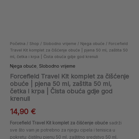
zaštita
50
ml,
četka
i
krpa
|
Početna
/
Shop
/
Slobodno vrijeme
/
Njega obuće
/ Forcefield
Čista
Travel Kit komplet za čišćenje obuće | pjena 50 ml, zaštita 50
obuća
ml, četka i krpa | Čista obuća gdje god krenuli
gdje
god
Njega obuće
,
Slobodno vrijeme
krenuli
Forcefield Travel Kit komplet za čišćenje
količina
obuće | pjena 50 ml, zaštita 50 ml,
četka i krpa | Čista obuća gdje god
krenuli
14,90
€
Forcefield Travel Kit komplet za čišćenje obuće
sadrži
sve što vam je potrebno za njegu cipela i tenisica u
pokretu: čistilnu pjenu 50 ml, zaštitno sredstvo 50 ml,