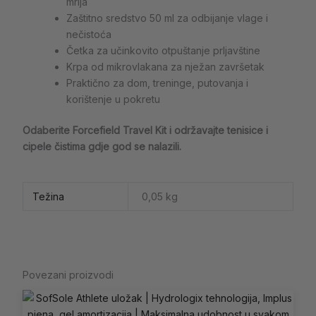
mrlja
Zaštitno sredstvo 50 ml za odbijanje vlage i
nečistoća
Četka za učinkovito otpuštanje prljavštine
Krpa od mikrovlakana za nježan završetak
Praktično za dom, treninge, putovanja i
korištenje u pokretu
Odaberite Forcefield Travel Kit i održavajte tenisice i
cipele čistima gdje god se nalazili.
Težina
0,05 kg
Povezani proizvodi
Ovaj
proizvod