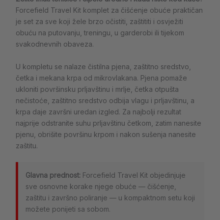
Forcefield Travel Kit komplet za čišćenje obuće praktičan
je set za sve koji žele brzo očistiti, zaštititi i osvježiti
obuću na putovanju, treningu, u garderobi ili tijekom
svakodnevnih obaveza.
U kompletu se nalaze čistilna pjena, zaštitno sredstvo,
četka i mekana krpa od mikrovlakana. Pjena pomaže
ukloniti površinsku prljavštinu i mrlje, četka otpušta
nečistoće, zaštitno sredstvo odbija vlagu i prljavštinu, a
krpa daje završni uredan izgled. Za najbolji rezultat
najprije odstranite suhu prljavštinu četkom, zatim nanesite
pjenu, obrišite površinu krpom i nakon sušenja nanesite
zaštitu.
Glavna prednost:
Forcefield Travel Kit objedinjuje
sve osnovne korake njege obuće — čišćenje,
zaštitu i završno poliranje — u kompaktnom setu koji
možete ponijeti sa sobom.