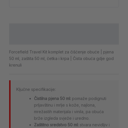
Opis
Dodatne informacije
Forcefield Travel Kit komplet za čišćenje obuće | pjena
50 ml, zaštita 50 ml, četka i krpa | Čista obuća gdje god
krenuli
Ključne specifikacije:
Čistilna pjena 50 ml:
pomaže podignuti
prljavštinu i mrlje s kože, najlona,
mrežastih materijala i vinila, pa obuća
brže izgleda svježe i uredno.
Zaštitno sredstvo 50 ml:
stvara nevidljiv i