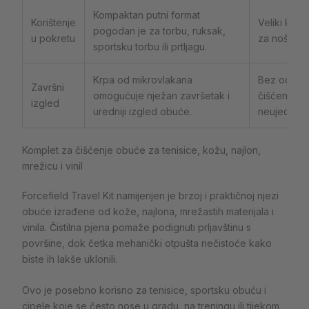
Kompaktan putni format
Korištenje
Veliki kućn
pogodan je za torbu, ruksak,
u pokretu
za nošenje
sportsku torbu ili prtljagu.
Krpa od mikrovlakana
Bez odgov
Završni
omogućuje nježan završetak i
čišćenja mog
izgled
uredniji izgled obuće.
neujednače
Komplet za čišćenje obuće za tenisice, kožu, najlon,
mrežicu i vinil
Forcefield Travel Kit namijenjen je brzoj i praktičnoj njezi
obuće izrađene od kože, najlona, mrežastih materijala i
vinila. Čistilna pjena pomaže podignuti prljavštinu s
površine, dok četka mehanički otpušta nečistoće kako
biste ih lakše uklonili.
Ovo je posebno korisno za tenisice, sportsku obuću i
cipele koje se često nose u gradu, na treningu ili tijekom