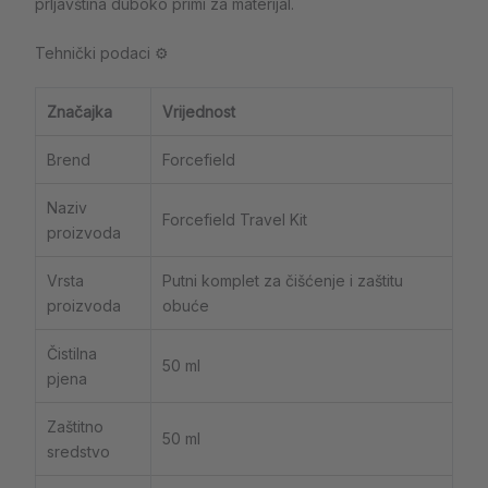
prljavština duboko primi za materijal.
Tehnički podaci ⚙️
Značajka
Vrijednost
Brend
Forcefield
Naziv
Forcefield Travel Kit
proizvoda
Vrsta
Putni komplet za čišćenje i zaštitu
proizvoda
obuće
Čistilna
50 ml
pjena
Zaštitno
50 ml
sredstvo