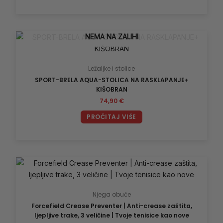
NEMA NA ZALIHI
Ležaljke i stolice
SPORT-BRELA AQUA-STOLICA NA RASKLAPANJE+
KIŠOBRAN
74,90
€
PROČITAJ VIŠE
Ovaj
proizvod
ima
Njega obuće
više
Forcefield Crease Preventer | Anti-crease zaštita,
varijanti.
ljepljive trake, 3 veličine | Tvoje tenisice kao nove
Opcije