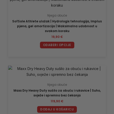
ima
više
Njega obuće
varijanti.
SofSole Athlete uložak | Hydrologix tehnologija, Implus
Opcije
pjena, gel amortizacija | Maksimalna udobnost u
se
svakom koraku
mogu
19,90
€
odabrati
ODABERI OPCIJE
na
stranici
proizvoda
Njega obuće
Maxx Dry Heavy Duty sušilo za obuću i rukavice | Suho,
svježe i spremno bez čekanja
119,90
€
DODAJ U KOŠARICU