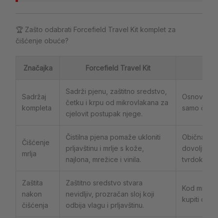
🏆 Zašto odabrati Forcefield Travel Kit komplet za
čišćenje obuće?
Značajka
Forcefield Travel Kit
Kon
Sadrži pjenu, zaštitno sredstvo,
Sadržaj
Osnovni pr
četku i krpu od mikrovlakana za
kompleta
samo čistač
cjelovit postupak njege.
Čistilna pjena pomaže ukloniti
Obična voda
Čišćenje
prljavštinu i mrlje s kože,
dovoljni za 
mrlja
najlona, mrežice i vinila.
tvrdokornij
Zaštita
Zaštitno sredstvo stvara
Kod mnogih
nakon
nevidljiv, prozračan sloj koji
kupiti odvo
čišćenja
odbija vlagu i prljavštinu.