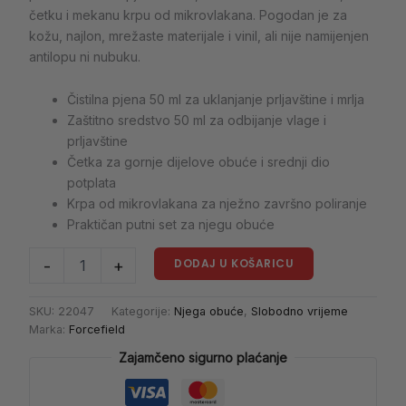
četku i mekanu krpu od mikrovlakana. Pogodan je za
kožu, najlon, mrežaste materijale i vinil, ali nije namijenjen
antilopu ni nubuku.
Čistilna pjena 50 ml za uklanjanje prljavštine i mrlja
Zaštitno sredstvo 50 ml za odbijanje vlage i
prljavštine
Četka za gornje dijelove obuće i srednji dio
potplata
Krpa od mikrovlakana za nježno završno poliranje
Praktičan putni set za njegu obuće
DODAJ U KOŠARICU
-
+
SKU:
22047
Kategorije:
Njega obuće
,
Slobodno vrijeme
Marka:
Forcefield
Zajamčeno sigurno plaćanje