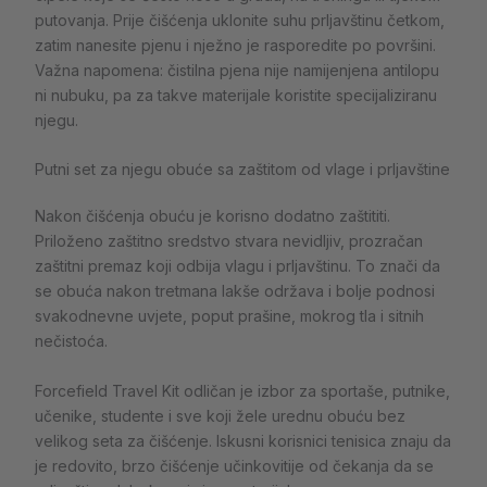
putovanja. Prije čišćenja uklonite suhu prljavštinu četkom,
zatim nanesite pjenu i nježno je rasporedite po površini.
Važna napomena: čistilna pjena nije namijenjena antilopu
ni nubuku, pa za takve materijale koristite specijaliziranu
njegu.
Putni set za njegu obuće sa zaštitom od vlage i prljavštine
Nakon čišćenja obuću je korisno dodatno zaštititi.
Priloženo zaštitno sredstvo stvara nevidljiv, prozračan
zaštitni premaz koji odbija vlagu i prljavštinu. To znači da
se obuća nakon tretmana lakše održava i bolje podnosi
svakodnevne uvjete, poput prašine, mokrog tla i sitnih
nečistoća.
Forcefield Travel Kit odličan je izbor za sportaše, putnike,
učenike, studente i sve koji žele urednu obuću bez
velikog seta za čišćenje. Iskusni korisnici tenisica znaju da
je redovito, brzo čišćenje učinkovitije od čekanja da se