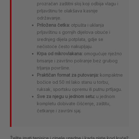
prozračan zaštitni sloj koji odbija vlagu i
prljavštinu te olakšava kasnije
održavanje.
Priložena četka:
otpušta i uklanja
prljavštinu s gornjih dijelova obuće i
srednjeg dijela potplata, gdje se
nečistoće često nakupljaju.
Krpa od mikrovlakana:
omogućuje nježno
brisanje i završno poliranje bez grubog
trljanja površine.
Praktičan format za putovanja:
kompaktne
bočice od 50 ml lako stanu u torbu,
ruksak, sportsku opremu ili putnu prtljagu.
Sve za njegu u jednom setu:
u jednom
kompletu dobivate čišćenje, zaštitu,
četkanje i završni sjaj.
Želite imati tenisice i cipele uredne i kada niste kod kuće?