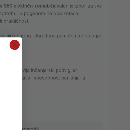
i S50 električni romobil
idealan je izbor za sve
upotrebu. S pogonom na oba kotača i
 praktičnost.
eaciju i natrag. Ugrađena pametna tehnologija
 predstavlja inženjerski podvig jer
mna ubrzanja i sposobnost penjanja, a
al-Motor” romobili