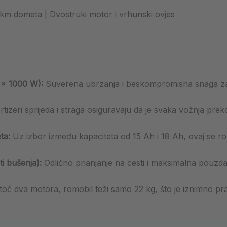
 km dometa | Dvostruki motor i vrhunski ovjes
 × 1000 W):
Suverena ubrzanja i beskompromisna snaga za 
izeri sprijeda i straga osiguravaju da je svaka vožnja prek
ta:
Uz izbor između kapaciteta od 15 Ah i 18 Ah, ovaj se r
i bušenja):
Odlično prianjanje na cesti i maksimalna pouzda
oč dva motora, romobil teži samo 22 kg, što je iznimno pr