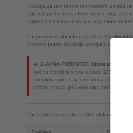
Potraga za savršenom ravnotežom između siro
koji žele performanse terenskog vozila, ali 
naprednim sustavom ovjesa, ovaj model dokazu
S impresivnim dometom od 40 do 60 kilometara,
s vezom putem aplikacije omogućuje vam da s
🔥 GLAVNA PREDNOST: Sirova snaga dva m
Većina romobila s dva motora (2000 W+) teži 
kombinira pogon na sve kotače (2 × 1000 W
pritom romobil još uvijek lako možete pospremi
Zašto odabrati ovaj Egoni S50 električni romobi
Značajka
Egoni S50