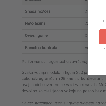
Snaga motora
2 × 1000 W
Neto težina
22 kg (svak
Ovjes i gume
Dvostruki a
Pametna kontrola
Veza s mobi
S
Performanse i sigurnost u savršenoj harmoniji
Svaka vožnja modelom Egoni S50 je dinamičn
zakonski ograničenih 25 km/h je kontinuirano i
ovaj model suvereno će vas izvući na vrh. Može
dovoljno za cijeli tjedan vožnje na posao bez 
Savjet stručnjaka: Iako su gume tubeless i ozn