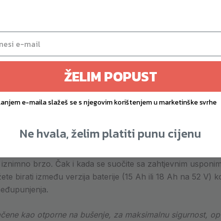
 (ukupno 2000 W)
Približno
odnevna upotrebljivost)
30 kg do 4
ŽELIM POPUST
mortizer + 10″ tubeless
Dvostruki 
lnom aplikacijom
Često bez 
lanjem e-maila slažeš se s njegovim korištenjem u marketinške svrhe
Ne hvala, želim platiti punu cijenu
o iskustvo. S nazivnom snagom od 2000 W (i maksimalnom
 iznimno brzo. Čak i kada se suočite sa zahtjevnim usponim
te birati između verzija baterije (15 Ah ili 18 Ah na 52 V)
međupunjenja.
ačene kao otporne na bušenje, za maksimalnu sigurnost, opt