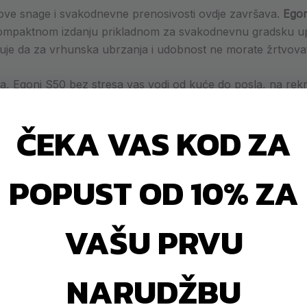
ve snage i svakodnevne prenosivosti ovdje završava.
Egon
u kompaktnom izdanju prikladnom za svakodnevnu gradsku 
je da za vrhunska ubrzanja i udobnost ne morate žrtvovati
 Egoni S50 bez stresa vas vodi od kuće do posla, na rekr
voju vožnju uvijek imate pod potpunom kontrolom.
ČEKA VAS KOD ZA
otora u kompaktnom (22 kg) kućištu
više od 30 kilograma i nepraktični su za nošenje. Egoni S50
POPUST OD 10% ZA
) u robusnom kućištu teškom samo 22 kg. Dobivate ekstre
ti u prtljažnik ili odnijeti uz stepenice.
VAŠU PRVU
l? ⚖️
NARUDŽBU
Teški “Du