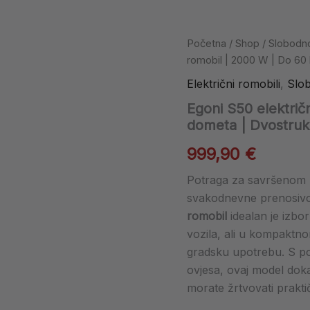
Egoni
Početna
/
Shop
/
Slobodn
S50
romobil | 2000 W | Do 60 
električni
romobil
Električni romobili
,
Slo
|
Egoni S50 električ
2000
dometa | Dvostruki
W
|
999,90
€
Do
60
Potraga za savršenom 
km
dometa
svakodnevne prenosivo
|
romobil
idealan je izbo
Dvostruki
vozila, ali u kompaktn
motor
i
gradsku upotrebu. S p
vrhunski
ovjesa, ovaj model dok
ovjes
morate žrtvovati prakti
količina