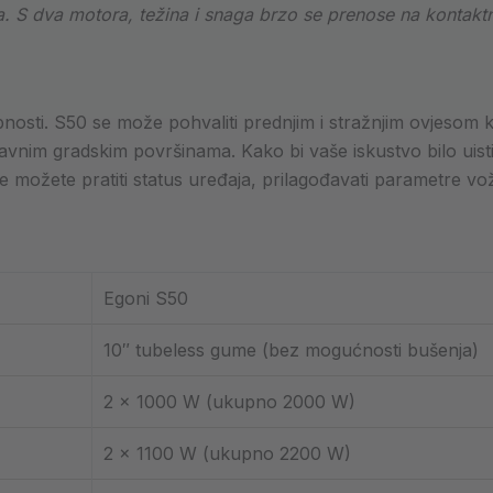
. S dva motora, težina i snaga brzo se prenose na kontakt
nosti. S50 se može pohvaliti prednjim i stražnjim ovjesom k
ravnim gradskim površinama. Kako bi vaše iskustvo bilo ui
ete pratiti status uređaja, prilagođavati parametre vožnje i
Egoni S50
10″ tubeless gume (bez mogućnosti bušenja)
2 × 1000 W (ukupno 2000 W)
2 × 1100 W (ukupno 2200 W)