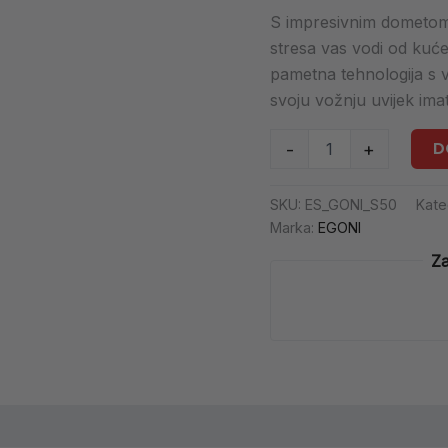
S impresivnim dometom
stresa vas vodi od kuće
pametna tehnologija s
svoju vožnju uvijek im
D
-
+
SKU:
ES_GONI_S50
Kate
Marka:
EGONI
Za