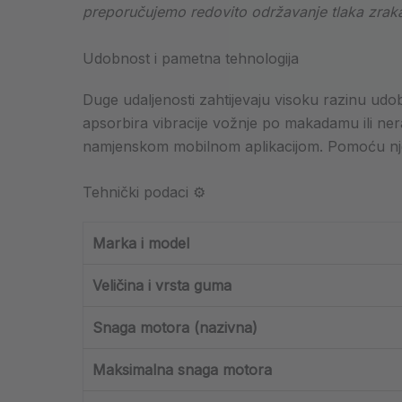
preporučujemo redovito održavanje tlaka zraka
Udobnost i pametna tehnologija
Duge udaljenosti zahtijevaju visoku razinu udob
apsorbira vibracije vožnje po makadamu ili ne
namjenskom mobilnom aplikacijom. Pomoću nje mož
Tehnički podaci ⚙️
Marka i model
Veličina i vrsta guma
Snaga motora (nazivna)
Maksimalna snaga motora