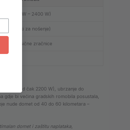
 isto (2000 W – 2400 W)
0 kg (teški za nošenje)
ovjes, klasične zračnice
aplikacije
 snagom od čak 2200 W), ubrzanje do
a gdje bi većina gradskih romobila posustala,
 koje nude domet od 40 do 60 kilometara –
imalan domet i zaštitu naplataka,