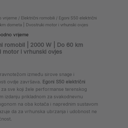
o vrijeme
/
Električni romobili
/ Egoni S50 električni
km dometa | Dvostruki motor i vrhunski ovjes
bodno vrijeme
ni romobil | 2000 W | Do 60 km
 motor i vrhunski ovjes
ravnotežom između sirove snage i
sti ovdje završava.
Egoni S50 električni
r za sve koji žele performanse terenskog
om izdanju prikladnom za svakodnevnu
ogonom na oba kotača i naprednim sustavom
azuje da za vrhunska ubrzanja i udobnost ne
čnost.